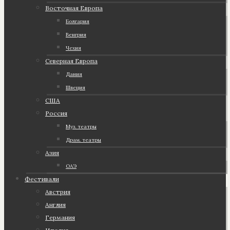
Восточная Европа
Болгария
Венгрия
Чехия
Северная Европа
Дания
Швеция
США
Россия
Муз. театры
Драм. театры
Азия
ОАЭ
Фестивали
Австрия
Англия
Германия