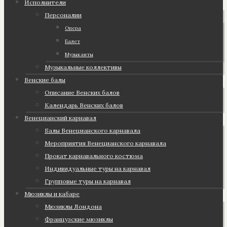
Исполнители
Персоналии
Опера
Балет
Музыканты
Музыкальные коллективы
Венские балы
Описание Венских балов
Календарь Венских балов
Венецианский карнавал
Балы Венецианского карнавала
Мероприятия Венецианского карнавала
Прокат карнавального костюма
Индивидуальные туры на карнавал
Групповые туры на карнавал
Мюзиклы и кабаре
Мюзиклы Лондона
Французские мюзиклы