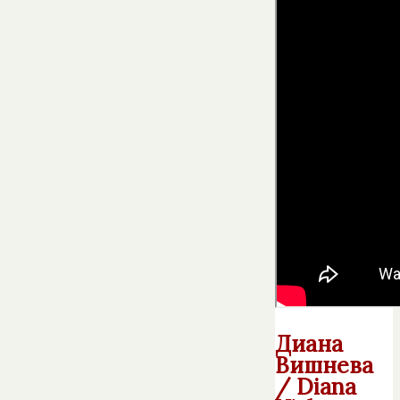
Диана
Вишнева
/ Diana