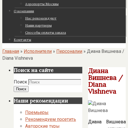
Аэропорты Москвы
О компании
Нас рекомендуют
Наши партнеры
Cпособы оплаты заказа
Контакты
Главная
»
Исполнители
»
Персоналии
»
Диана Вишнева /
Diana Vishneva
Диана
Поиск на сайте
Вишнева /
Поиск
Diana
Поиск
Vishneva
Наши рекомендации
Премьеры
Рекомендуем посетить
Диана Вишнева
Авторские туры