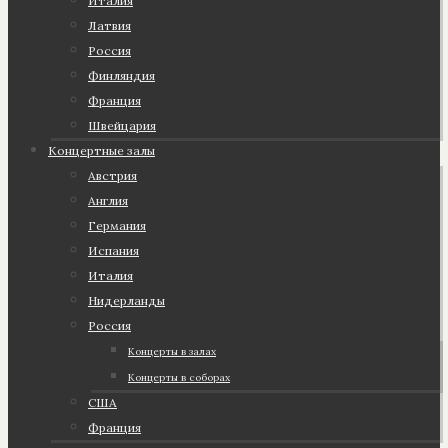
Италия
Латвия
Россия
Финляндия
Франция
Швейцария
Концертные залы
Австрия
Англия
Германия
Испания
Италия
Нидерланды
Россия
Концерты в залах
Концерты в соборах
США
Франция