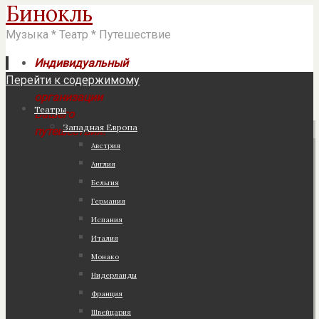
Бинокль
Музыка * Театр * Путешествие
Индивидуальный
Перейти к содержимому
подход к
организации
Театры
Вашего
Западная Европа
путешествия!
Австрия
Англия
Бельгия
Германия
Испания
Италия
Монако
Нидерланды
Франция
Швейцария