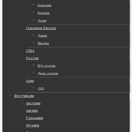
Болгария
Венгрия
Чехия
Северная Европа
Дания
Швеция
США
Россия
Муз. театры
Драм. театры
Азия
ОАЭ
Фестивали
Австрия
Англия
Германия
Италия