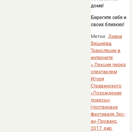
дома!
Берегите себя и
своих близких!
Метки:
Диана
Вишнёва
,
Трансляции в
интернете
.
«
Лекция перед
спектаклем
Игоря
Стравинского
«Похождение
повесы»
(постановка
фестиваля Экс-
ан-Прованс,
2017; дир.