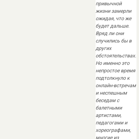
привычной
жизни замерли
ожидая, что же
будет дальше.
Вряд ли они
случились бы в
других
обстоятельствах.
Но именно это
непростое время
подтолкнуло к
онлайн-встречам
и неспешным
беседам с
балетными
артистами,
педагогами и
хореографами,
многие из