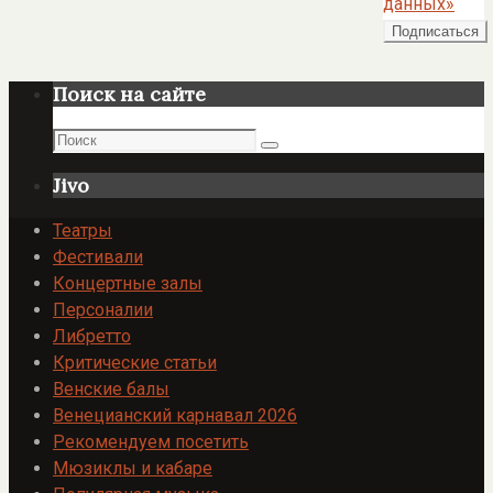
данных»
Поиск на сайте
Поиск
Поиск
Jivo
Театры
Фестивали
Концертные залы
Персоналии
Либретто
Критические статьи
Венские балы
Венецианский карнавал 2026
Рекомендуем посетить
Мюзиклы и кабаре