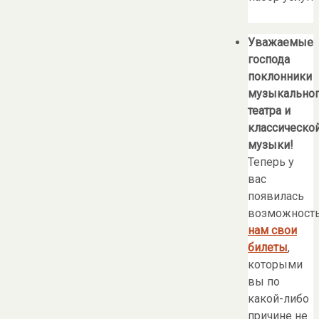
Уважаемые
господа
поклонники
музыкально
театра и
классическо
музыки!
Теперь у
вас
появилась
возможност
нам свои
билеты
,
которыми
вы по
какой-либо
причине не