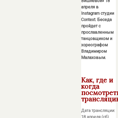
Вишневой» 18
апреля в
Instagram студии
Context. Беседа
пройдет с
прославленным
танцовщиком и
хореографом
Владимиром
Малаховым.
Как, где и
когда
посмотрет
трансляци
Дата трансляции:
18 апреля (сб)