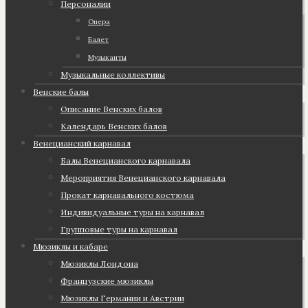
Персоналии
Опера
Балет
Музыканты
Музыкальные коллективы
Венские балы
Описание Венских балов
Календарь Венских балов
Венецианский карнавал
Балы Венецианского карнавала
Мероприятия Венецианского карнавала
Прокат карнавального костюма
Индивидуальные туры на карнавал
Групповые туры на карнавал
Мюзиклы и кабаре
Мюзиклы Лондона
Французские мюзиклы
Мюзиклы Германии и Австрии