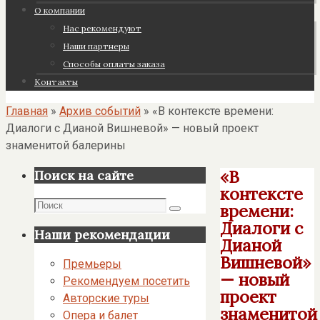
О компании
Нас рекомендуют
Наши партнеры
Cпособы оплаты заказа
Контакты
Главная
»
Архив событий
»
«В контексте времени:
Диалоги с Дианой Вишневой» — новый проект
знаменитой балерины
«В
Поиск на сайте
контексте
Поиск
времени:
Поиск
Диалоги с
Наши рекомендации
Дианой
Вишневой»
Премьеры
— новый
Рекомендуем посетить
проект
Авторские туры
знаменитой
Опера и балет