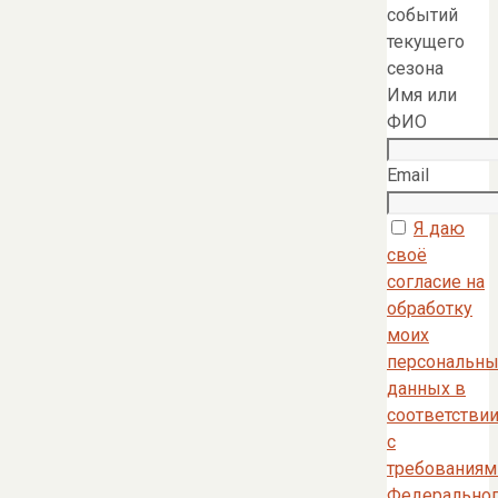
событий
текущего
сезона
Имя или
ФИО
Email
Я даю
своё
согласие на
обработку
моих
персональны
данных в
соответстви
с
требованиям
Федерально