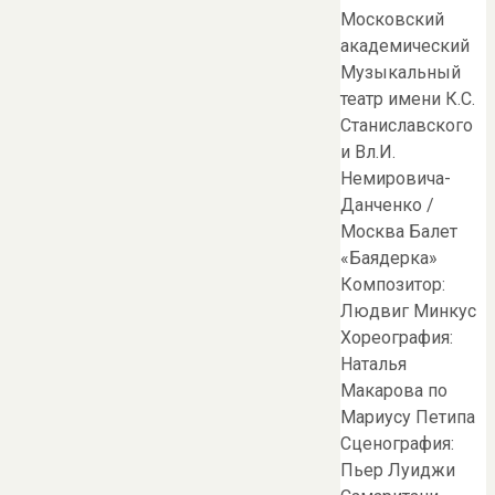
Московский
академический
Музыкальный
театр имени К.С.
Станиславского
и Вл.И.
Немировича-
Данченко /
Москва Балет
«Баядерка»
Композитор:
Людвиг Минкус
Хореография:
Наталья
Макарова по
Мариусу Петипа
Сценография:
Пьер Луиджи