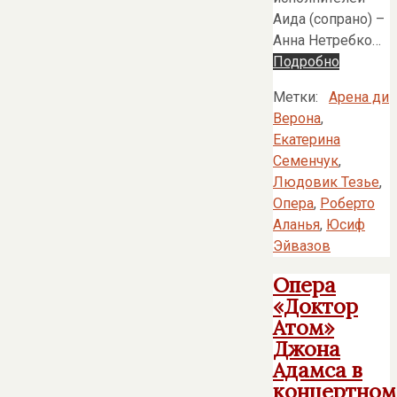
Аида (сопрано) –
Анна Нетребко…
Подробно
Метки:
Арена ди
Верона
,
Екатерина
Семенчук
,
Людовик Тезье
,
Опера
,
Роберто
Аланья
,
Юсиф
Эйвазов
Опера
«Доктор
Атом»
Джона
Адамса в
концертном