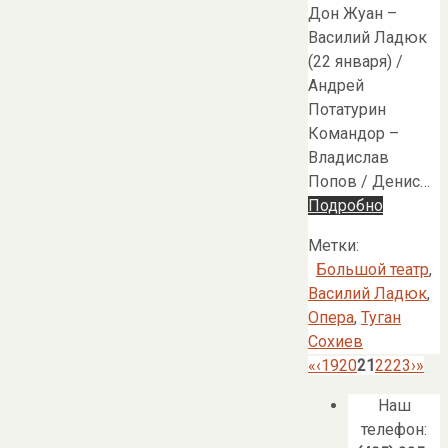
Дон Жуан –
Василий Ладюк
(22 января) /
Андрей
Потатурин
Командор –
Владислав
Попов / Денис…
Подробно
Метки:
Большой театр
,
Василий Ладюк
,
Опера
,
Туган
Сохиев
«
‹
19
20
21
22
23
›
»
Наш
телефон: