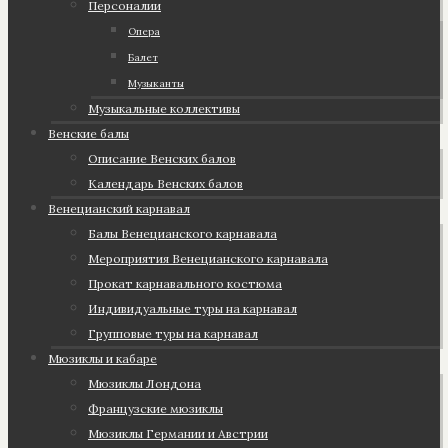
Персоналии
Опера
Балет
Музыканты
Музыкальные коллективы
Венские балы
Описание Венских балов
Календарь Венских балов
Венецианский карнавал
Балы Венецианского карнавала
Мероприятия Венецианского карнавала
Прокат карнавального костюма
Индивидуальные туры на карнавал
Групповые туры на карнавал
Мюзиклы и кабаре
Мюзиклы Лондона
Французские мюзиклы
Мюзиклы Германии и Австрии