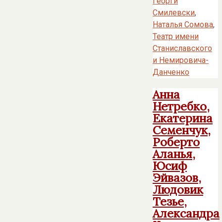
Георги
Смилевски
,
Наталья Сомова
,
Театр имени
Станиславского
и Немировича-
Данченко
Анна
Нетребко,
Екатерина
Семенчук,
Роберто
Аланья,
Юсиф
Эйвазов,
Людовик
Тезье,
Александра