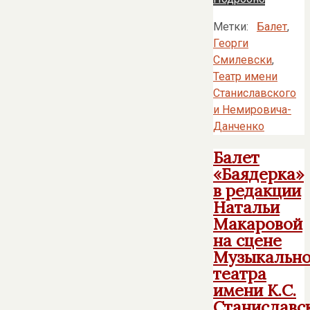
Метки:
Балет
,
Георги
Смилевски
,
Театр имени
Станиславского
и Немировича-
Данченко
Балет
«Баядерка»
в редакции
Натальи
Макаровой
на сцене
Музыкально
театра
имени К.С.
Станиславс