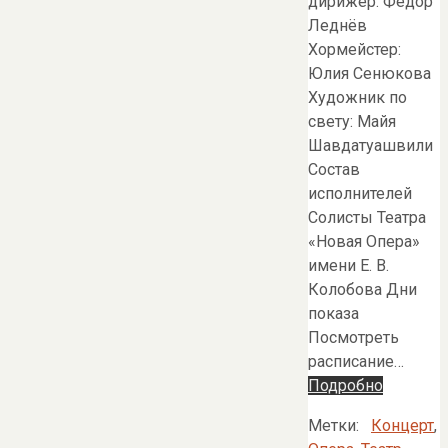
дирижер: Фёдор
Леднёв
Хормейстер:
Юлия Сенюкова
Художник по
свету: Майя
Шавдатуашвили
Состав
исполнителей
Солисты Театра
«Новая Опера»
имени Е. В.
Колобова Дни
показа
Посмотреть
расписание…
Подробно
Метки:
Концерт
,