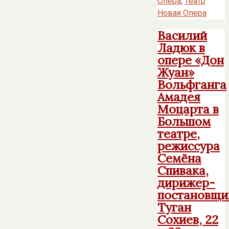
Опера
,
Театр
Новая Опера
Василий
Ладюк в
опере «Дон
Жуан»
Вольфганга
Амадея
Моцарта в
Большом
театре,
режиссура
Семёна
Спивака,
дирижер-
постановщи
Туган
Сохиев, 22