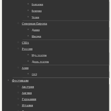
Болгария
Венгрия
Чехия
Северная Европа
Дания
Швеция
США
Россия
Муз. театры
Драм. театры
Азия
ОАЭ
Фестивали
Австрия
Англия
Германия
Италия