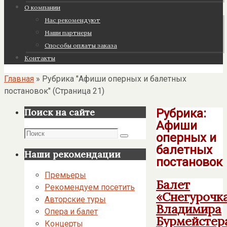
О компании
Нас рекомендуют
Наши партнеры
Cпособы оплаты заказа
Контакты
Главная
»
Рубрика "Афиши оперных и балетных
постановок"
(Страница 21)
Рубрика:
Поиск на сайте
Афиши
Поиск
оперных и
Поиск
балетных
Наши рекомендации
постановок
Премьеры
Балет
Рекомендуем посетить
«Снегурочк
Авторские туры
Владимира
Опера и балет
Бурмейстер
Концерты