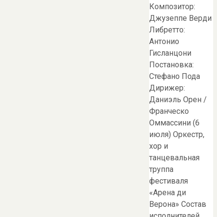
Композитор:
Джузеппе Верди
Либретто:
Антонио
Гисланцони
Постановка:
Стефано Пода
Дирижер:
Даниэль Орен /
Франческо
Оммассини (6
июля) Оркестр,
хор и
танцевальная
труппа
фестиваля
«Арена ди
Верона» Состав
исполнителей