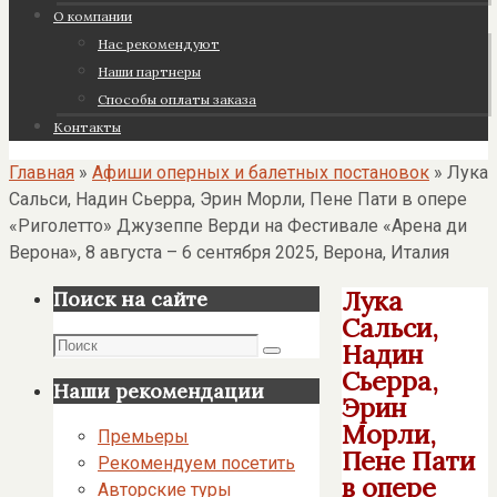
О компании
Нас рекомендуют
Наши партнеры
Cпособы оплаты заказа
Контакты
Главная
»
Афиши оперных и балетных постановок
»
Лука
Сальси, Надин Сьерра, Эрин Морли, Пене Пати в опере
«Риголетто» Джузеппе Верди на Фестивале «Арена ди
Верона», 8 августа – 6 сентября 2025, Верона, Италия
Лука
Поиск на сайте
Сальси,
Поиск
Надин
Поиск
Сьерра,
Наши рекомендации
Эрин
Морли,
Премьеры
Пене Пати
Рекомендуем посетить
в опере
Авторские туры