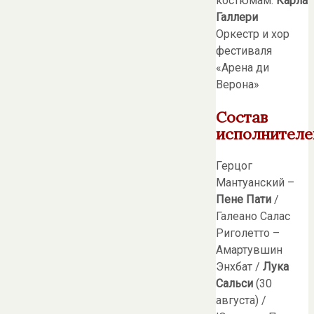
костюмам:
Карла
Галлери
Оркестр и хор
фестиваля
«Арена ди
Верона»
Состав
исполнителе
Герцог
Мантуанский –
Пене Пати
/
Галеано Салас
Риголетто –
Амартувшин
Энхбат /
Лука
Сальси
(30
августа) /