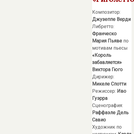
Композитор:
Джузеппе Верди
Либретто:
Франческо
Мария Пьяве
по
мотивам пьесы
«Король
забавляется»
Виктора Гюго
Дирижер:
Микеле Спотти
Режиссер:
Иво
Гуэрра
Сценография:
Раффаэле Дель
Савио
Художник по