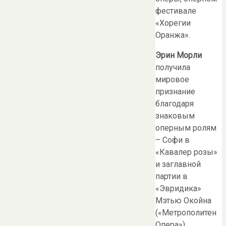
фестивале
«Хорегии
Оранжа».
Эрин Морли
получила
мировое
признание
благодаря
знаковым
оперным ролям
– Софи в
«Кавалер розы»
и заглавной
партии в
«Эвридика»
Мэтью Окойна
(«Метрополитен
Опера»),