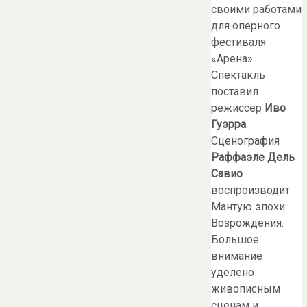
своими работами
для оперного
фестиваля
«Арена».
Спектакль
поставил
режиссер
Иво
Гуэрра
.
Сценография
Раффаэле Дель
Савио
воспроизводит
Мантую эпохи
Возрождения.
Большое
внимание
уделено
живописным
сценам и