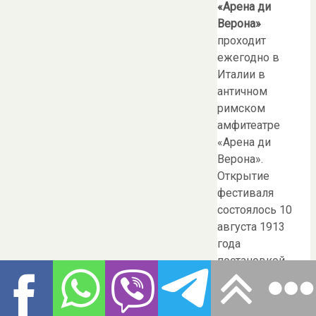
«Арена ди
Верона»
проходит
ежегодно в
Италии в
античном
римском
амфитеатре
«Арена ди
Верона».
Открытие
фестиваля
состоялось 10
августа 1913
года
постановкой
оперы «Аида»
Джузеппе Верди,
к 100-летию со