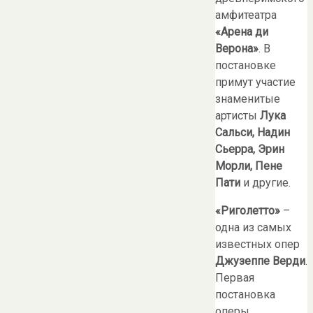
амфитеатра
«Арена ди
Верона»
. В
постановке
примут участие
знаменитые
артисты
Лука
Сальси, Надин
Сьерра,
Эрин
Морли, Пене
Пати
и другие.
«Риголетто»
–
одна из самых
известных опер
Джузеппе Верди
.
Первая
постановка
оперы