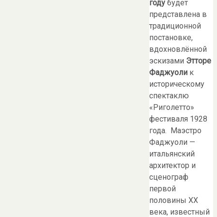
году
будет
представлена в
традиционной
постановке,
вдохновлённой
эскизами
Этторе
Фаджуоли
к
историческому
спектаклю
«Риголетто»
фестиваля 1928
года. Маэстро
Фаджуоли —
итальянский
архитектор и
сценограф
первой
половины ХХ
века, известный