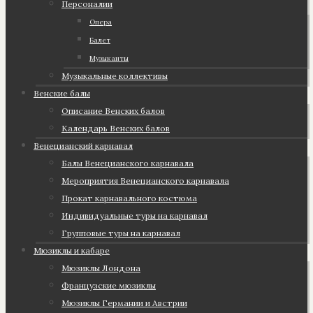
Персоналии
Опера
Балет
Музыканты
Музыкальные коллективы
Венские балы
Описание Венских балов
Календарь Венских балов
Венецианский карнавал
Балы Венецианского карнавала
Мероприятия Венецианского карнавала
Прокат карнавального костюма
Индивидуальные туры на карнавал
Групповые туры на карнавал
Мюзиклы и кабаре
Мюзиклы Лондона
Французские мюзиклы
Мюзиклы Германии и Австрии