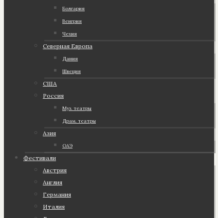
Болгария
Венгрия
Чехия
Северная Европа
Дания
Швеция
США
Россия
Муз. театры
Драм. театры
Азия
ОАЭ
Фестивали
Австрия
Англия
Германия
Италия