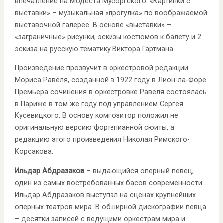
впечатление на Модеста Мусоргского. «Картинки с
выставки» – музыкальная «прогулка» по воображаемой
выставочной галерее. В основе «выставки» –
«заграничные» рисунки, эскизы костюмов к балету и 2
эскиза на русскую тематику Виктора Гартмана.
Произведение прозвучит в оркестровой редакции
Мориса Равеля, созданной в 1922 году в Лион-ла-Форе.
Премьера сочинения в оркестровке Равеля состоялась
в Париже в том же году под управлением Сергея
Кусевицкого. В основу композитор положил не
оригинальную версию фортепианной сюиты, а
редакцию этого произведения Николая Римского-
Корсакова.
Ильдар Абдразаков
– выдающийся оперный певец,
один из самых востребованных басов современности.
Ильдар Абдразаков выступал на сценах крупнейших
оперных театров мира. В обширной дискографии певца
– десятки записей с ведущими оркестрам мира и