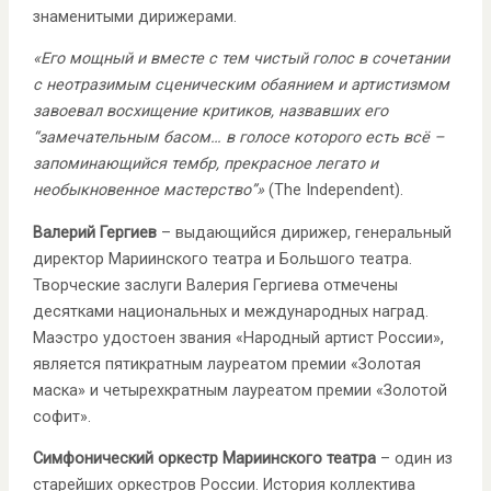
знаменитыми дирижерами.
«Его мощный и вместе с тем чистый голос в сочетании
с неотразимым сценическим обаянием и артистизмом
завоевал восхищение критиков, назвавших его
“замечательным басoм… в голосе которого есть всё –
запоминающийся тембр, прекрасное легато и
необыкновенное мастерство”»
(The Independent).
Валерий Гергиев
– выдающийся дирижер, генеральный
директор Мариинского театра и Большого театра.
Творческие заслуги Валерия Гергиева отмечены
десятками национальных и международных наград.
Маэстро удостоен звания «Народный артист России»,
является пятикратным лауреатом премии «Золотая
маска» и четырехкратным лауреатом премии «Золотой
софит».
Симфонический оркестр Мариинского театра
– один из
старейших оркестров России. История коллектива