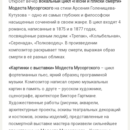
Откроет вечер
вокальный цикл «Песни и пляски смерти»
Модеста Мусоргского
на стихи Арсения Голенищева-
Кутузова – одно из самых глубоких и философски
насыщенных сочинений в своем жанре. В цикл входят 4
романса, написанные в 1875 и в 1877 годах,
посвящённые разным людям: «Трепак», «Колыбельная»,
«Серенада», «Полководец». В произведении
композитор раскрывает тему смерти, выражая образ
смерти в её разных обликах.
«Картинки с выставки»
Модеста Мусоргского
– цикл
фортепианных пьес, яркий образец программной
музыки. Композитор написал серию музыкальных
картин в память о друге – русском художнике,
сценографе, архитекторе Викторе Гартмане.
Художественные работы (рисунки, акварели,
архитектурные проекты, эскизы театральных декораций
и костюмов, эскизы изделий), представленные на
посмертной выставке мастера произвели сильнейшее