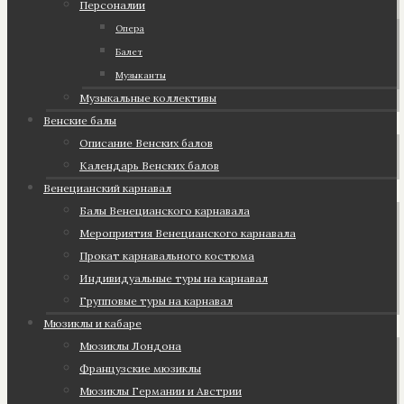
Персоналии
Опера
Балет
Музыканты
Музыкальные коллективы
Венские балы
Описание Венских балов
Календарь Венских балов
Венецианский карнавал
Балы Венецианского карнавала
Мероприятия Венецианского карнавала
Прокат карнавального костюма
Индивидуальные туры на карнавал
Групповые туры на карнавал
Мюзиклы и кабаре
Мюзиклы Лондона
Французские мюзиклы
Мюзиклы Германии и Австрии