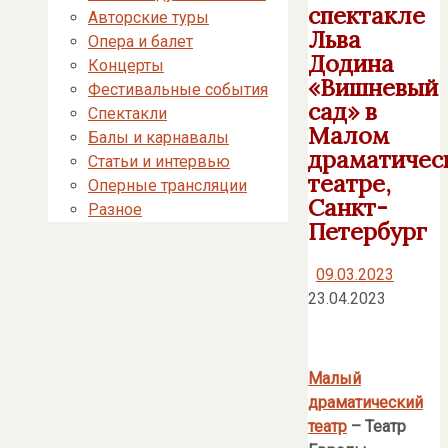
спектакле
Авторские туры
Льва
Опера и балет
Додина
Концерты
«Вишневый
Фестивальные события
сад» в
Спектакли
Малом
Балы и карнавалы
драматичес
Статьи и интервью
театре,
Оперные трансляции
Санкт-
Разное
Петербург
09.03.2023
23.04.2023
Малый
драматический
театр
– Театр