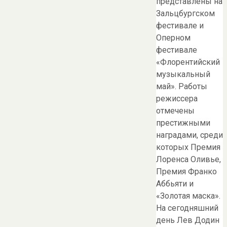
представлены на
Зальцбургском
фестивале и
Оперном
фестивале
«Флорентийский
музыкальный
май». Работы
режиссера
отмечены
престижными
наградами, среди
которых Премия
Лоренса Оливье,
Премия Франко
Аббьяти и
«Золотая маска».
На сегодняшний
день Лев Додин