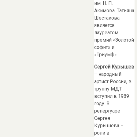
им. Н. П.
Акимова. Татьяна
Шестакова
является
лауреатом
премий «Золотой
софит» и
«Триумф».
Сергей Курышев
– народный
артист России, в
труппу МДТ
вступил в 1989
году. В
репертуаре
Сергея
Курышева –
роли в