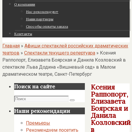
О компании
Нас рекомендуют
Наши партнеры
Cпособы оплаты заказа
Контакты
Главная
»
Афиши спектаклей российских драматических
театров
»
Спектакли текущего репертуара
»
Ксения
Раппопорт, Елизавета Боярская и Данила Козловский в
спектакле Льва Додина «Вишневый сад» в Малом
драматическом театре, Санкт-Петербург
Ксения
Поиск на сайте
Раппопорт,
Поиск
Елизавета
Поиск
Боярская и
Наши рекомендации
Данила
Козловский
Премьеры
в
Рекомендуем посетить