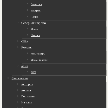
Болгария
Венгрия
Чехия
Северная Европа
Дания
Швеция
США
Россия
Муз. театры
Драм. театры
Азия
ОАЭ
Фестивали
Австрия
Англия
Германия
Италия