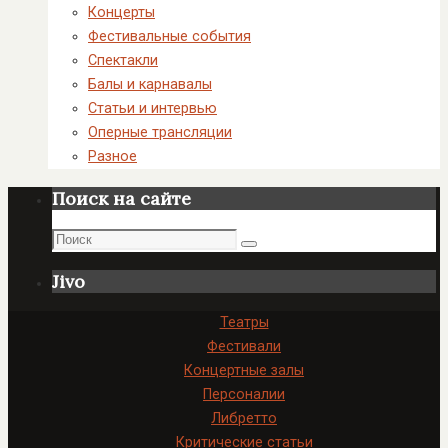
Концерты
Фестивальные события
Спектакли
Балы и карнавалы
Статьи и интервью
Оперные трансляции
Разное
Поиск на сайте
Поиск
Поиск
Jivo
Театры
Фестивали
Концертные залы
Персоналии
Либретто
Критические статьи