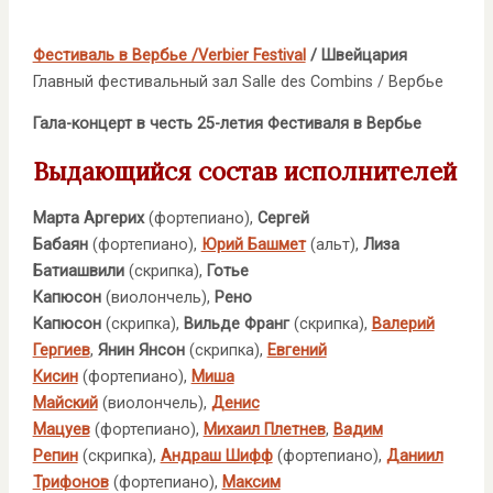
Фестиваль в Вербье /Verbier Festival
/ Швейцария
Главный фестивальный зал Salle des Combins / Вербье
Гала-концерт в честь 25-летия Фестиваля в Вербье
Выдающийся состав исполнителей
Марта Аргерих
(фортепиано),
Сергей
Бабаян
(фортепиано),
Юрий Башмет
(альт),
Лиза
Батиашвили
(скрипка),
Готье
Капюсон
(виолончель),
Рено
Капюсон
(скрипка),
Вильде Франг
(скрипка),
Валерий
Гергиев
,
Янин Янсон
(скрипка),
Евгений
Кисин
(фортепиано),
Миша
Майский
(виолончель),
Денис
Мацуев
(фортепиано),
Михаил Плетнев
,
Вадим
Репин
(скрипка),
Андраш Шифф
(фортепиано),
Даниил
Трифонов
(фортепиано),
Максим