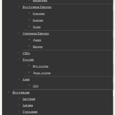
Швейцария
Восточная Европа
Болгария
Венгрия
Чехия
Северная Европа
Дания
Швеция
США
Россия
Муз. театры
Драм. театры
Азия
ОАЭ
Фестивали
Австрия
Англия
Германия