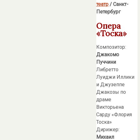
театр
/ Санкт-
Петербург
Опера
«Тоска»
Композитор:
Джакомо
Пуччини
Либретто
Луиджи Иллики
и Джузеппе
Джакозы по
драме
Викторьена
Сарду «Флория
Тоска»
Дирижер:
Михаил