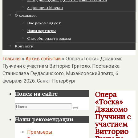
Аэропорты Москвы
О компании
Нас рекомендуют
Наши партнеры
Cпособы оплаты заказа
Контакты
Главная
»
Архив событий
»
Опера «Тоска» Джакомо
Пуччини с участием Витторио Григоло. Постановка
Станислава Гаудасинского, Михайловский театр, 6
февраля 2026, Санкт-Петербург
Опера
Поиск на сайте
«Тоска»
Поиск
Джакомо
Поиск
Пуччини с
Наши рекомендации
участием
Витторио
Премьеры