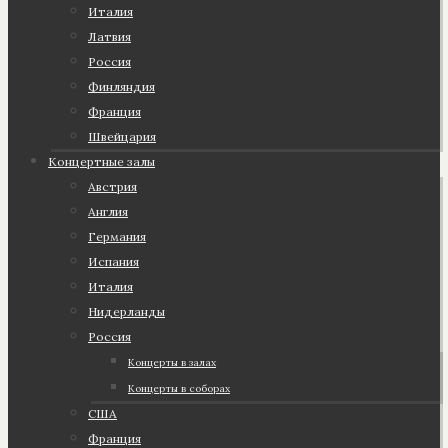
Италия
Латвия
Россия
Финляндия
Франция
Швейцария
Концертные залы
Австрия
Англия
Германия
Испания
Италия
Нидерланды
Россия
Концерты в залах
Концерты в соборах
США
Франция