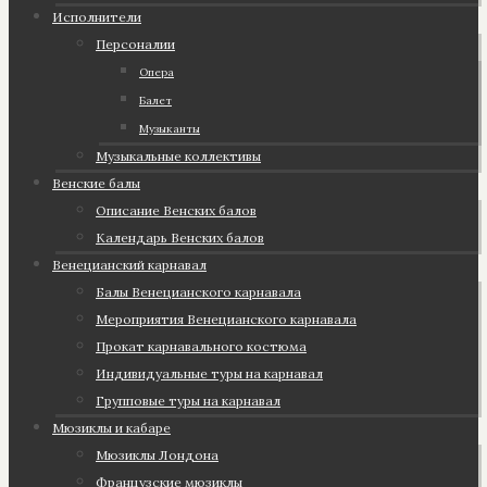
Исполнители
Персоналии
Опера
Балет
Музыканты
Музыкальные коллективы
Венские балы
Описание Венских балов
Календарь Венских балов
Венецианский карнавал
Балы Венецианского карнавала
Мероприятия Венецианского карнавала
Прокат карнавального костюма
Индивидуальные туры на карнавал
Групповые туры на карнавал
Мюзиклы и кабаре
Мюзиклы Лондона
Французские мюзиклы