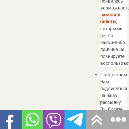
появилась
возможност
нам свои
билеты
,
которыми
вы по
какой-либо
причине не
планируете
воспользоват
Предлагаем
Вам
подписаться
на нашу
рассылку.
Вы будете
получать
анонсы