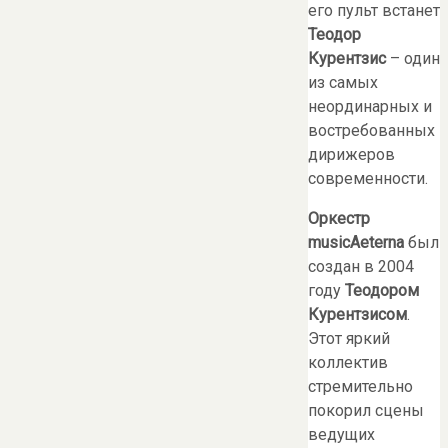
его пульт встанет
Теодор
Курентзис
– один
из самых
неординарных и
востребованных
дирижеров
современности.
О
ркестр
musicAeterna
был
создан в 2004
году
Теодором
Курентзисом
.
Этот яркий
коллектив
стремительно
покорил сцены
ведущих