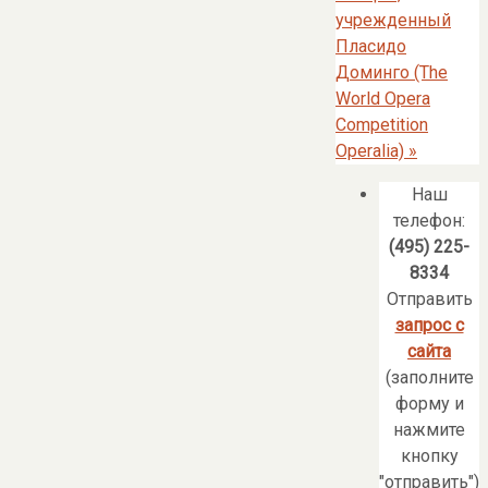
учрежденный
Пласидо
Доминго (The
World Opera
Сompetition
Operalia)
»
Наш
телефон:
(495) 225-
8334
Отправить
запрос с
сайта
(заполните
форму и
нажмите
кнопку
"отправить")