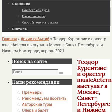
О компании
Нас рекомендуют
Наши партнеры
Cпособы оплаты заказа
Контакты
Главная
»
Архив событий
»
Теодор Курентзис и оркестр
musicAeterna выступят в Москве, Санкт-Петербурге и
Нижнем Новгороде, апрель 2021
Теодор
Поиск на сайте
Курентзис
Поиск
и оркестр
Поиск
musicAetern
Наши рекомендации
выступят в
Москве,
Премьеры
Санкт-
Рекомендуем посетить
Петербурге
Авторские туры
и Нижнем
Опера и балет