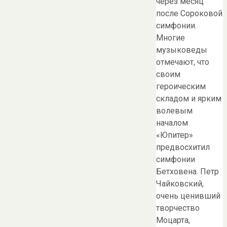
через месяц
после Сороковой
симфонии.
Многие
музыковеды
отмечают, что
своим
героическим
складом и ярким
волевым
началом
«Юпитер»
предвосхитил
симфонии
Бетховена. Петр
Чайковский,
очень ценивший
творчество
Моцарта,