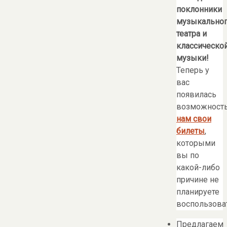
поклонники
музыкально
театра и
классическо
музыки!
Теперь у
вас
появилась
возможност
нам свои
билеты
,
которыми
вы по
какой-либо
причине не
планируете
воспользоват
Предлагаем