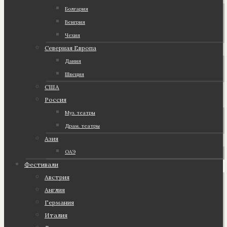
Болгария
Венгрия
Чехия
Северная Европа
Дания
Швеция
США
Россия
Муз. театры
Драм. театры
Азия
ОАЭ
Фестивали
Австрия
Англия
Германия
Италия