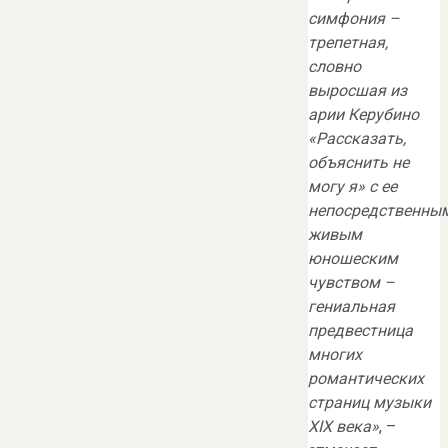
симфония –
трепетная,
словно
выросшая из
арии Керубино
«Рассказать,
объяснить не
могу я» с ее
непосредственным
живым
юношеским
чувством –
гениальная
предвестница
многих
романтических
страниц музыки
XIX века»
, –