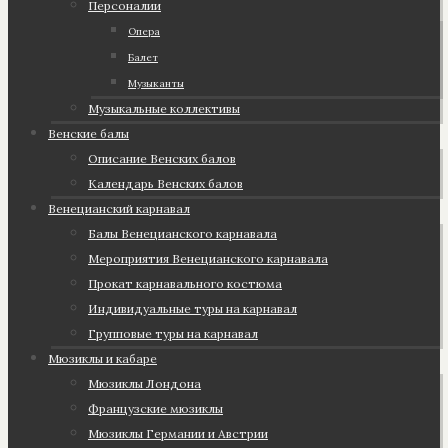
Персоналии
Опера
Балет
Музыканты
Музыкальные коллективы
Венские балы
Описание Венских балов
Календарь Венских балов
Венецианский карнавал
Балы Венецианского карнавала
Мероприятия Венецианского карнавала
Прокат карнавального костюма
Индивидуальные туры на карнавал
Групповые туры на карнавал
Мюзиклы и кабаре
Мюзиклы Лондона
Французские мюзиклы
Мюзиклы Германии и Австрии