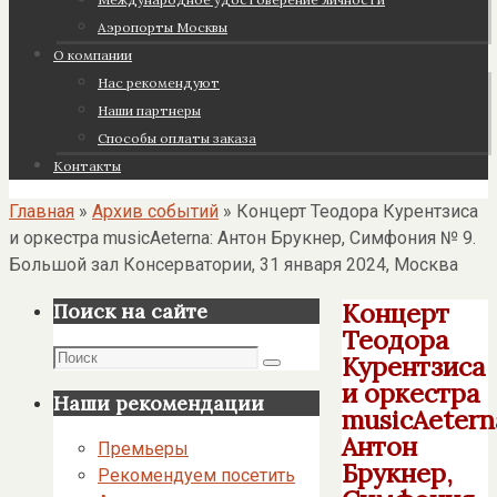
Аэропорты Москвы
О компании
Нас рекомендуют
Наши партнеры
Cпособы оплаты заказа
Контакты
Главная
»
Архив событий
»
Концерт Теодора Курентзиса
и оркестра musicAeterna: Антон Брукнер, Симфония № 9.
Большой зал Консерватории, 31 января 2024, Москва
Концерт
Поиск на сайте
Теодора
Поиск
Курентзиса
Поиск
и оркестра
Наши рекомендации
musicAetern
Антон
Премьеры
Брукнер,
Рекомендуем посетить