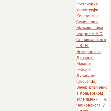
постановке
хореографа
Константина
Семенова в
Музыкальном
театре им. К.С.
Станиславского
и Вл.И.
Немировича-
Данченко,
Москва
«Жизнь
Дукенде»
(Duquende).
Вечер фламенко
в Концертном
зале имени П. И.
Чайковского, V