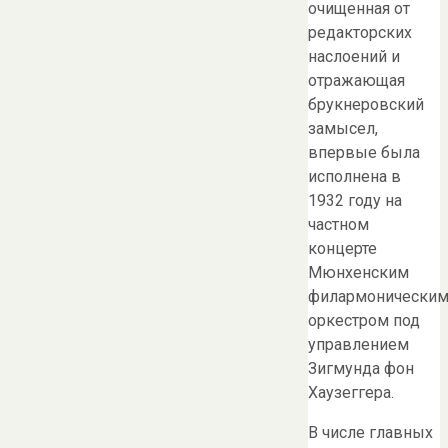
очищенная от
редакторских
наслоений и
отражающая
брукнеровский
замысел,
впервые была
исполнена в
1932 году на
частном
концерте
Мюнхенским
филармонически
оркестром под
управлением
Зигмунда фон
Хаузеггера.
В числе главных