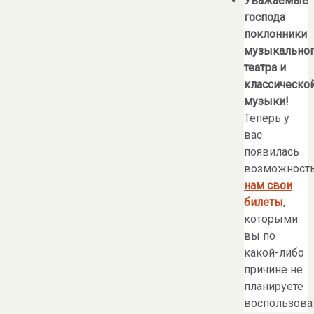
Уважаемые
господа
поклонники
музыкально
театра и
классическо
музыки!
Теперь у
вас
появилась
возможност
нам свои
билеты
,
которыми
вы по
какой-либо
причине не
планируете
воспользоват