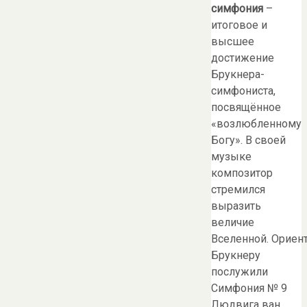
симфония
–
итоговое и
высшее
достижение
Брукнера-
симфониста,
посвящённое
«возлюбленному
Богу». В своей
музыке
композитор
стремился
выразить
величие
Вселенной. Ориен
Брукнеру
послужили
Симфония № 9
Людвига ван