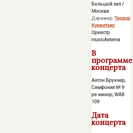
Большой зал /
Москва
Дирижер:
Теодор
Курентзис
Оркестр
musicAeterna
В
программе
концерта
Антон Брукнер,
Симфония № 9
ре минор, WAB
109
Дата
концерта