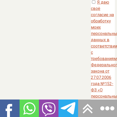
Я даю
своё
согласие на
обработку
моих
персональны
данных в
соответстви
с
требованиям
Федерально
закона от
27.07.2006
года №152-
ФЗ «О
персональны
данных»