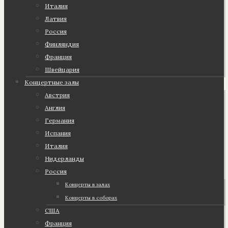
Италия
Латвия
Россия
Финляндия
Франция
Швейцария
Концертные залы
Австрия
Англия
Германия
Испания
Италия
Нидерланды
Россия
Концерты в залах
Концерты в соборах
США
Франция