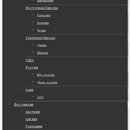
Швейцария
Восточная Европа
Болгария
Венгрия
Чехия
Северная Европа
Дания
Швеция
США
Россия
Муз. театры
Драм. театры
Азия
ОАЭ
Фестивали
Австрия
Англия
Германия