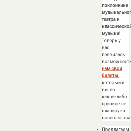
поклонники
музыкально
театра и
классическо
музыки!
Теперь у
вас
появилась
возможност
нам свои
билеты
,
которыми
вы по
какой-либо
причине не
планируете
воспользоват
Предлагаем