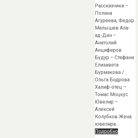
Рассказчики –
Полина
Агуреева, Федор
Малышев Ала-
ад-Дин –
Анатолий
Анциферов
Будур – Стефани
Елизавета
Бурмакова /
Ольга Бодрова
Халиф-отец –
Томас Моцкус
Ювелир –
Алексей
Колубков Жена
ювелира…
Подробно