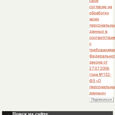
своё
согласие на
обработку
моих
персональны
данных в
соответстви
с
требованиям
Федерально
закона от
27.07.2006
года №152-
ФЗ «О
персональны
данных»
Поиск на сайте