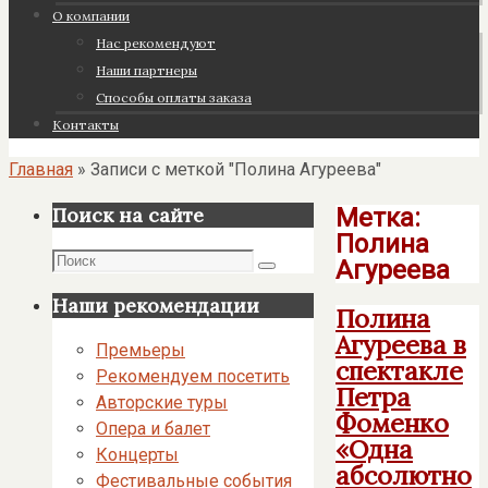
О компании
Нас рекомендуют
Наши партнеры
Cпособы оплаты заказа
Контакты
Главная
»
Записи с меткой "Полина Агуреева"
Метка:
Поиск на сайте
Полина
Поиск
Агуреева
Поиск
Наши рекомендации
Полина
Агуреева в
Премьеры
спектакле
Рекомендуем посетить
Петра
Авторские туры
Фоменко
Опера и балет
«Одна
Концерты
абсолютно
Фестивальные события