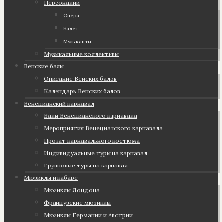
Персоналии
Опера
Балет
Музыканты
Музыкальные коллективы
Венские балы
Описание Венских балов
Календарь Венских балов
Венецианский карнавал
Балы Венецианского карнавала
Мероприятия Венецианского карнавала
Прокат карнавального костюма
Индивидуальные туры на карнавал
Групповые туры на карнавал
Мюзиклы и кабаре
Мюзиклы Лондона
Французские мюзиклы
Мюзиклы Германии и Австрии