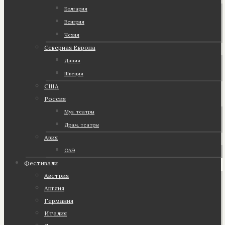
Болгария
Венгрия
Чехия
Северная Европа
Дания
Швеция
США
Россия
Муз. театры
Драм. театры
Азия
ОАЭ
Фестивали
Австрия
Англия
Германия
Италия