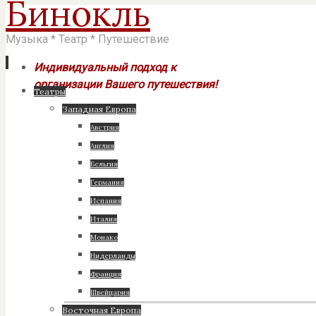
Бинокль
Музыка * Театр * Путешествие
Индивидуальный подход к
организации Вашего путешествия!
Перейти
Театры
к
Западная Европа
содержимому
Австрия
Англия
Бельгия
Германия
Испания
Италия
Монако
Нидерланды
Франция
Швейцария
Восточная Европа