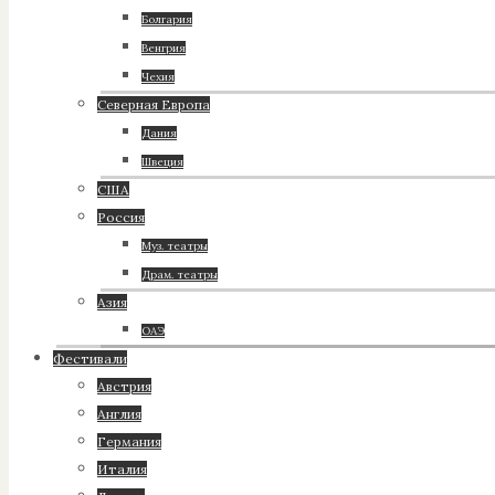
Болгария
Венгрия
Чехия
Северная Европа
Дания
Швеция
США
Россия
Муз. театры
Драм. театры
Азия
ОАЭ
Фестивали
Австрия
Англия
Германия
Италия