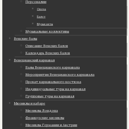
Персоналии
Опера
Балет
Музыканты
Музыкальные коллективы
Венские балы
Описание Венских балов
Календарь Венских балов
Венецианский карнавал
Балы Венецианского карнавала
Мероприятия Венецианского карнавала
Прокат карнавального костюма
Индивидуальные туры на карнавал
Групповые туры на карнавал
Мюзиклы и кабаре
Мюзиклы Лондона
Французские мюзиклы
Мюзиклы Германии и Австрии