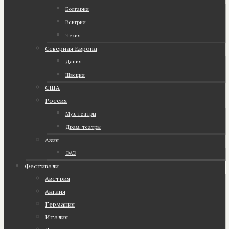
Болгария
Венгрия
Чехия
Северная Европа
Дания
Швеция
США
Россия
Муз. театры
Драм. театры
Азия
ОАЭ
Фестивали
Австрия
Англия
Германия
Италия