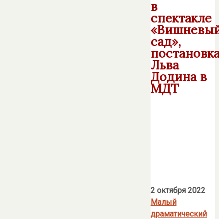
в
спектакле
«Вишневы
сад»,
постановк
Льва
Додина в
МДТ
2 октября 2022
Малый
драматический