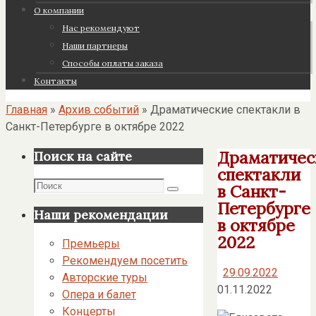
О компании
Нас рекомендуют
Наши партнеры
Cпособы оплаты заказа
Контакты
Главная
»
Архив событий
»
Драматические спектакли в
Санкт-Петербурге в октябре 2022
Драматичес
Поиск на сайте
спектакли
Поиск
в Санкт-
Поиск
Петербурге
Наши рекомендации
в октябре
2022
Премьеры
Рекомендуем посетить
29.09.2022
Авторские туры
01.11.2022
Опера и балет
Концерты