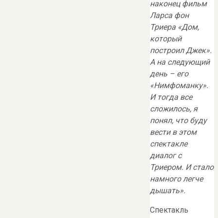
наконец фильм
Ларса фон
Триера «Дом,
который
построил Джек».
А на следующий
день – его
«Нимфоманку».
И тогда все
сложилось, я
понял, что буду
вести в этом
спектакле
диалог с
Триером. И стало
намного легче
дышать».
Спектакль