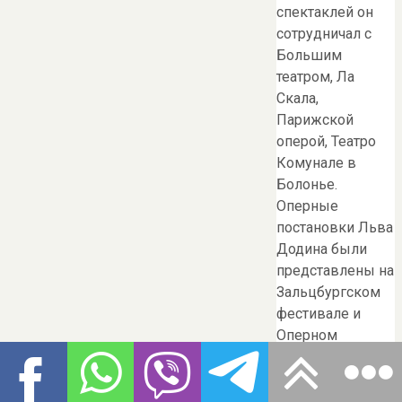
спектаклей он
сотрудничал с
Большим
театром, Ла
Скала,
Парижской
оперой, Театро
Комунале в
Болонье.
Оперные
постановки Льва
Додина были
представлены на
Зальцбургском
фестивале и
Оперном
фестивале
«Флорентийский
музыкальный