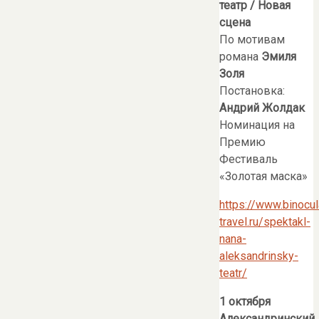
театр
/
Новая
сцена
По мотивам
романа
Эмиля
Золя
Постановка:
Андрий Жолдак
Номинация на
Премию
Фестиваль
«Золотая маска»
https://www.binocul
travel.ru/spektakl-
nana-
aleksandrinsky-
teatr/
1 октября
Александринский