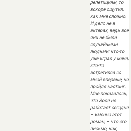
репетициям, то
вскоре ощутил,
как мне сложно.
И дело не в
актерах, ведь все
они не были
случайными
людьми: кто-то
уже играл у меня,
кто-то
встретился со
мной впервые, но
пройдя кастинг.
Мне показалось,
что Золя не
работает сегодня
– именно этот
роман, – что его
письмо, как,