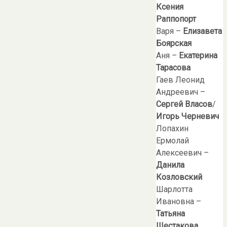
Ксения
Раппопорт
Варя –
Елизавета
Боярская
Аня –
Екатерина
Тарасова
Гаев Леонид
Андреевич –
Сергей Власов
/
Игорь Черневич
Лопахин
Ермолай
Алексеевич –
Данила
Козловский
Шарлотта
Ивановна –
Татьяна
Шестакова