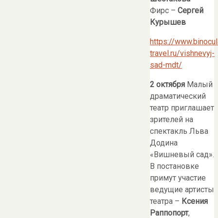
Фирс –
Сергей
Курышев
https://www.binocul
travel.ru/vishnevyj-
sad-mdt/
2 октября
Малый
драматический
театр приглашает
зрителей на
спектакль Льва
Додина
«Вишневый сад».
В постановке
примут участие
ведущие артисты
театра –
Ксения
Раппопорт
,