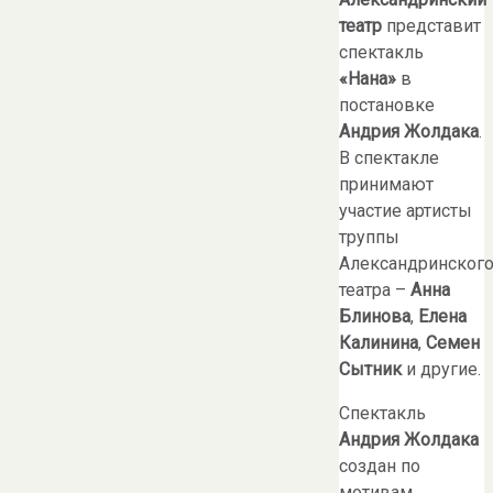
театр
представит
спектакль
«Нана»
в
постановке
Андрия Жолдака
.
В спектакле
принимают
участие артисты
труппы
Александринског
театра –
Анна
Блинова
,
Елена
Калинина
,
Семен
Сытник
и другие.
Спектакль
Андрия Жолдака
создан по
мотивам