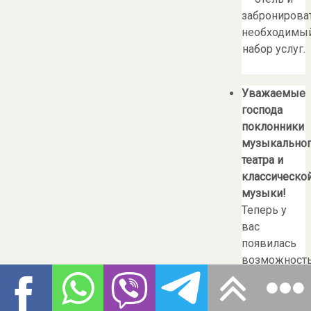
забронирова
необходимы
набор услуг.
Уважаемые
господа
поклонники
музыкально
театра и
классическо
музыки!
Теперь у
вас
появилась
возможност
нам свои
билеты
,
которыми