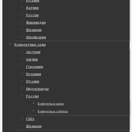
Италия
Латвия
Россия
Финляндия
Франция
Швейцария
Концертные залы
Австрия
Англия
Германия
Испания
Италия
Нидерланды
Россия
Концерты в залах
Концерты в соборах
США
Франция