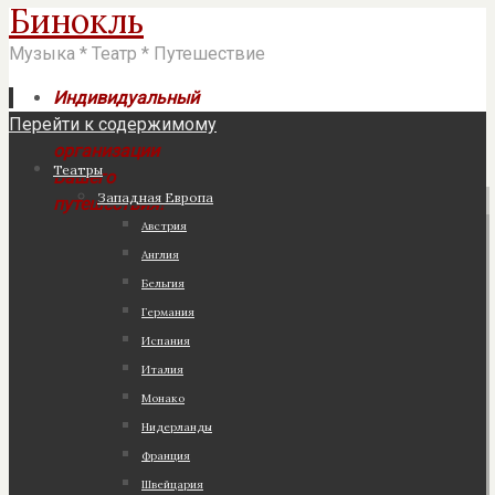
Бинокль
Музыка * Театр * Путешествие
Индивидуальный
Перейти к содержимому
подход к
организации
Театры
Вашего
Западная Европа
путешествия!
Австрия
Англия
Бельгия
Германия
Испания
Италия
Монако
Нидерланды
Франция
Швейцария