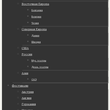
Восточная Европа
Болгария
Венгрия
Чехия
Северная Европа
Дания
Швеция
США
Россия
Муз. театры
Драм. театры
Азия
ОАЭ
Фестивали
Австрия
Англия
Германия