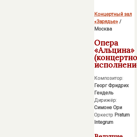
Концертный зал
«Зарядье»
/
Москва
Опера
«Альцина»
(концертн
исполнени
Композитор:
Георг Фридрих
Гендель
Дирижёр:
Симоне
Ори
Оркестр
Pratum
Integrum
Ведущие