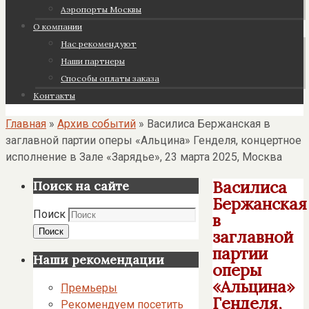
Аэропорты Москвы
О компании
Нас рекомендуют
Наши партнеры
Cпособы оплаты заказа
Контакты
Главная
»
Архив событий
»
Василиса Бержанская в
заглавной партии оперы «Альцина» Генделя, концертное
исполнение в Зале «Зарядье», 23 марта 2025, Москва
Василиса
Поиск на сайте
Бержанская
Поиск
в
Поиск
заглавной
партии
Наши рекомендации
оперы
«Альцина»
Премьеры
Генделя,
Рекомендуем посетить