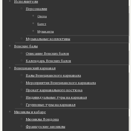
Исполнители
Персоналии
Опера
Балет
Музыканты
Музыкальные коллективы
Венские балы
Описание Венских балов
Календарь Венских балов
Венецианский карнавал
Балы Венецианского карнавала
Мероприятия Венецианского карнавала
Прокат карнавального костюма
Индивидуальные туры на карнавал
Групповые туры на карнавал
Мюзиклы и кабаре
Мюзиклы Лондона
Французские мюзиклы