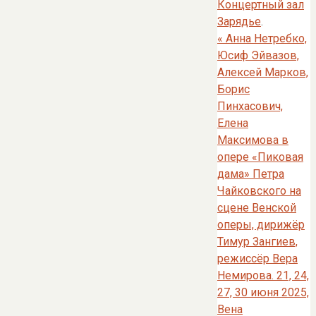
Концертный зал
Зарядье
.
«
Анна Нетребко,
Юсиф Эйвазов,
Алексей Марков,
Борис
Пинхасович,
Елена
Максимова в
опере «Пиковая
дама» Петра
Чайковского на
сцене Венской
оперы, дирижёр
Тимур Зангиев,
режиссёр Вера
Немирова. 21, 24,
27, 30 июня 2025,
Вена