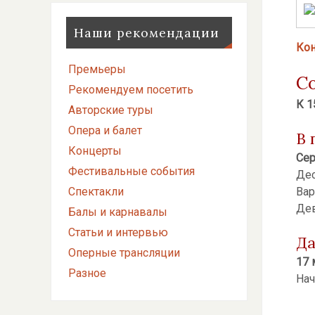
Наши рекомендации
Кон
Премьеры
С
Рекомендуем посетить
К 1
Авторские туры
Опера и балет
В 
Концерты
Сер
Фестивальные события
Дес
Вар
Спектакли
Дев
Балы и карнавалы
Статьи и интервью
Да
Оперные трансляции
17 
Разное
Нач