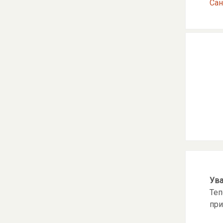
Сан
Ува
Теп
при