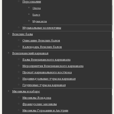
Персоналии
Опера
Балет
Музыканты
Музыкальные коллективы
Венские балы
Описание Венских балов
Календарь Венских балов
Венецианский карнавал
Балы Венецианского карнавала
Мероприятия Венецианского карнавала
Прокат карнавального костюма
Индивидуальные туры на карнавал
Групповые туры на карнавал
Мюзиклы и кабаре
Мюзиклы Лондона
Французские мюзиклы
Мюзиклы Германии и Австрии