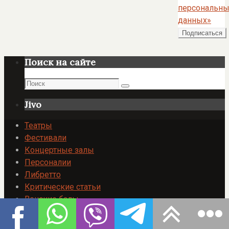
персональны
данных»
Поиск на сайте
Поиск
Поиск
Jivo
Театры
Фестивали
Концертные залы
Персоналии
Либретто
Критические статьи
Венские балы
Венецианский карнавал 2026
Рекомендуем посетить