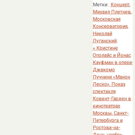
Метки:
Концерт
,
Михаил Плетнев
,
Московская
Консерватория
,
Николай
Луганский
.
«
Кристине
Ополайс и Йонас
Кауфман в опере
Джакомо
Пуччини «Манон
Леско». Показ
спектакля
Ковент-Гарден в
кинотеатрах
Москвы, Санкт-
Петербурга и
Ростова-на-
Дону, ноябрь