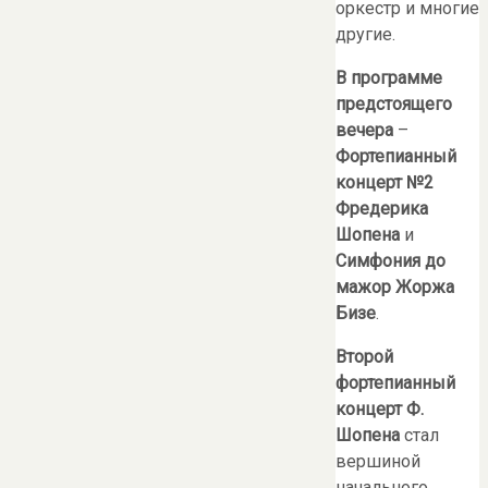
оркестр и многие
другие.
В программе
предстоящего
вечера
–
Фортепианный
концерт №2
Фредерика
Шопена
и
Симфония до
мажор Жоржа
Бизе
.
Второй
фортепианный
концерт Ф.
Шопена
стал
вершиной
начального