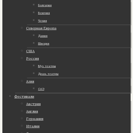
Болгария
Венгрия
Чехия
Северная Европа
Дания
Швеция
США
Россия
Муз. театры
Драм. театры
Азия
ОАЭ
Фестивали
Австрия
Англия
Германия
Италия