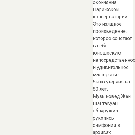
окончания
Парижской
консерватории.
Это изящное
произведение,
которое сочетает
в себе
юношескую
непосредственнос
и удивительное
мастерство,
было утеряно на
80 лет.
Музыковед Жан
Шантавуан
обнаружил
рукопись
симфонии в
архивах