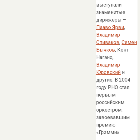
выступали
знаменитые
дирижеры –
Пааво Ярви
,
Владимир
Спиваков
,
Семен
Бычков
, Кент
Нагано,
Владимир
Юровский
и
другие. В 2004
году РНО стал
первым
российским
оркестром,
завоевавшим
премию
«Грэмми».