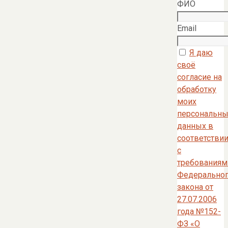
ФИО
Email
Я даю
своё
согласие на
обработку
моих
персональны
данных в
соответстви
с
требованиям
Федерально
закона от
27.07.2006
года №152-
ФЗ «О