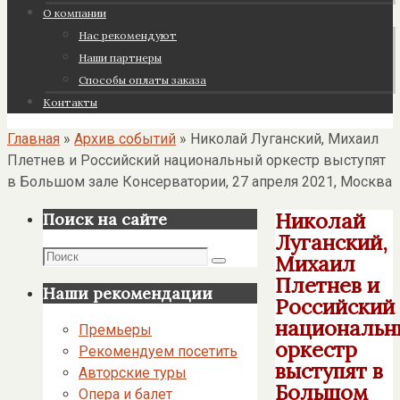
О компании
Нас рекомендуют
Наши партнеры
Cпособы оплаты заказа
Контакты
Главная
»
Архив событий
»
Николай Луганский, Михаил
Плетнев и Российский национальный оркестр выступят
в Большом зале Консерватории, 27 апреля 2021, Москва
Николай
Поиск на сайте
Луганский,
Поиск
Михаил
Поиск
Плетнев и
Наши рекомендации
Российский
национальн
Премьеры
оркестр
Рекомендуем посетить
выступят в
Авторские туры
Большом
Опера и балет