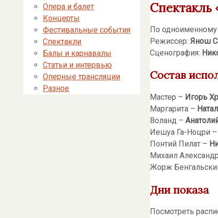
Спектакль 
Опера и балет
Концерты
По одноименному
Фестивальные события
Режиссер:
Янош С
Спектакли
Сценография:
Ник
Балы и карнавалы
Статьи и интервью
Состав испо
Оперные трансляции
Разное
Мастер –
Игорь Х
Маргарита –
Ната
Воланд –
Анатоли
Иешуа Га-Ноцри –
Понтий Пилат –
Ни
Михаил Александ
Жорж Бенгальски
Дни показа
Посмотреть распи