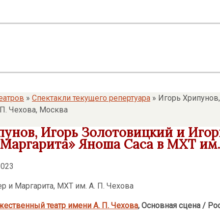
еатров
»
Спектакли текущего репертуара
»
Игорь Хрипунов,
 П. Чехова, Москва
унов, Игорь Золотовицкий и Игорь
Маргарита» Яноша Саса в МХТ им. 
2023
ественный театр имени А. П. Чехова
, Основная сцена
/ Ро