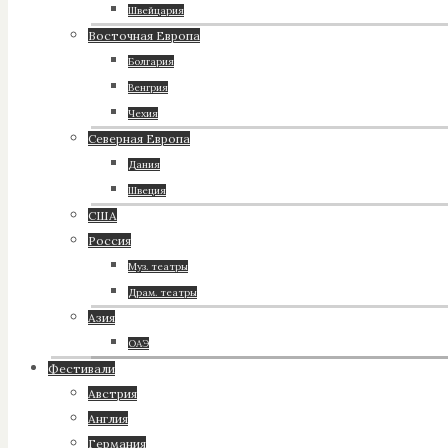
Швейцария
Восточная Европа
Болгария
Венгрия
Чехия
Северная Европа
Дания
Швеция
США
Россия
Муз. театры
Драм. театры
Азия
ОАЭ
Фестивали
Австрия
Англия
Германия