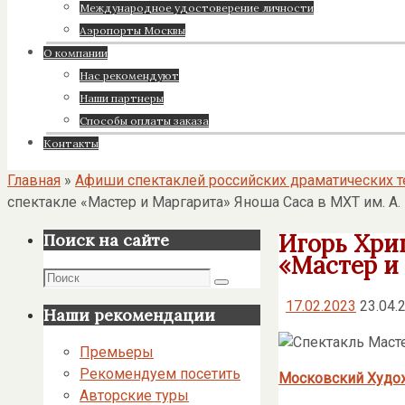
Международное удостоверение личности
Аэропорты Москвы
О компании
Нас рекомендуют
Наши партнеры
Cпособы оплаты заказа
Контакты
Главная
»
Афиши спектаклей российских драматических т
спектакле «Мастер и Маргарита» Яноша Саса в МХТ им. А.
Игорь Хрип
Поиск на сайте
«Мастер и 
Поиск
Поиск
17.02.2023
23.04.
Наши рекомендации
Премьеры
Рекомендуем посетить
Московский Худож
Авторские туры