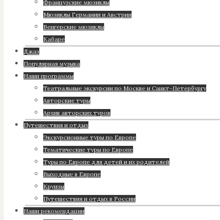
Французские мюзиклы
Мюзиклы Германии и Австрии
Венгерские мюзиклы
Кабаре
Джаз
Популярная музыка
Наши программы
Театральные экскурсии по Москве и Санкт-Петербургу
Авторские туры
Архив авторских туров
Путешествия и отдых
Экскурсионные туры по Европе
Тематические туры по Европе
Туры по Европе для детей и их родителей
Выходные в Европе
Круизы
Путешествия и отдых в России
Наши рекомендации