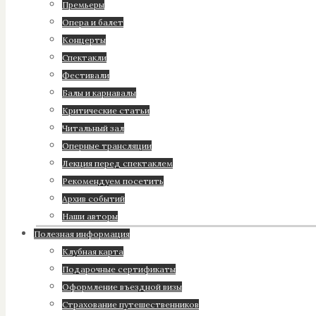
Премьеры
Опера и балет
Концерты
Спектакли
Фестивали
Балы и карнавалы
Критические статьи
Читальный зал
Оперные трансляции
Лекция перед спектаклем
Рекомендуем посетить
Архив событий
Наши авторы
Полезная информация
Клубная карта
Подарочные сертификаты
Оформление въездной визы
Страхование путешественников