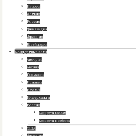
Италия
Латвия
Россия
Финляндия
Франция
Швейцария
Концертные залы
Австрия
Англия
Германия
Испания
Италия
Нидерланды
Россия
Концерты в залах
Концерты в соборах
США
Франция