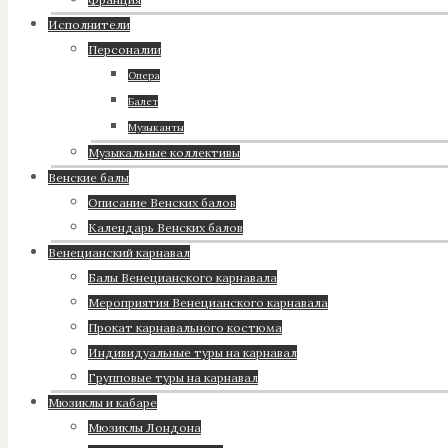
Исполнители
Персоналии
Опера
Балет
Музыканты
Музыкальные коллективы
Венские балы
Описание Венских балов
Календарь Венских балов
Венецианский карнавал
Балы Венецианского карнавала
Мероприятия Венецианского карнавала
Прокат карнавального костюма
Индивидуальные туры на карнавал
Групповые туры на карнавал
Мюзиклы и кабаре
Мюзиклы Лондона