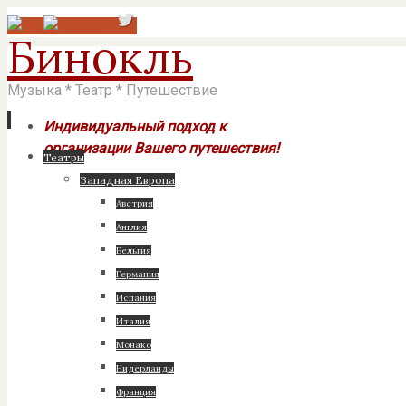
Бинокль
Музыка * Театр * Путешествие
Индивидуальный подход к
организации Вашего путешествия!
Перейти
Театры
к
Западная Европа
содержимому
Австрия
Англия
Бельгия
Германия
Испания
Италия
Монако
Нидерланды
Франция