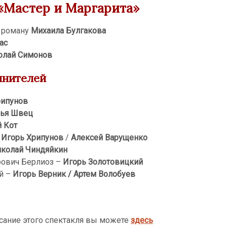
«Мастер и Маргарита»
 роману
Михаила Булгакова
ас
олай Симонов
лнителей
рипунов
лья Швец
й Кот
Игорь Хрипунов
/
Алексей Варущенко
колай Чиндяйкин
рович Берлиоз –
Игорь Золотовицкий
й –
Игорь Верник / Артем Волобуев
сание этого спектакля вы можете
здесь