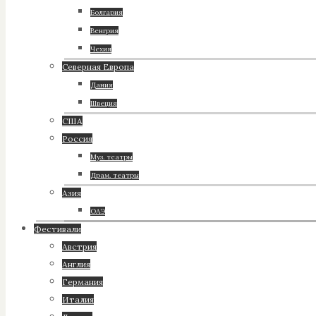
Болгария
Венгрия
Чехия
Северная Европа
Дания
Швеция
США
Россия
Муз. театры
Драм. театры
Азия
ОАЭ
Фестивали
Австрия
Англия
Германия
Италия