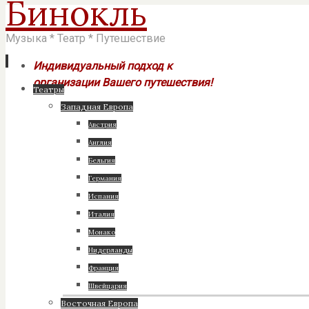
Бинокль
Музыка * Театр * Путешествие
Индивидуальный подход к
организации Вашего путешествия!
Перейти
Театры
к
Западная Европа
содержимому
Австрия
Англия
Бельгия
Германия
Испания
Италия
Монако
Нидерланды
Франция
Швейцария
Восточная Европа