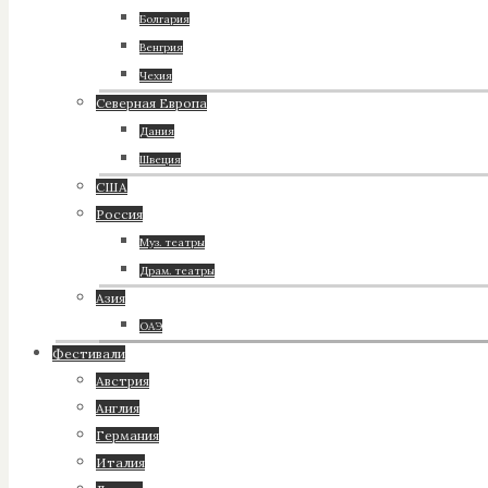
Болгария
Венгрия
Чехия
Северная Европа
Дания
Швеция
США
Россия
Муз. театры
Драм. театры
Азия
ОАЭ
Фестивали
Австрия
Англия
Германия
Италия