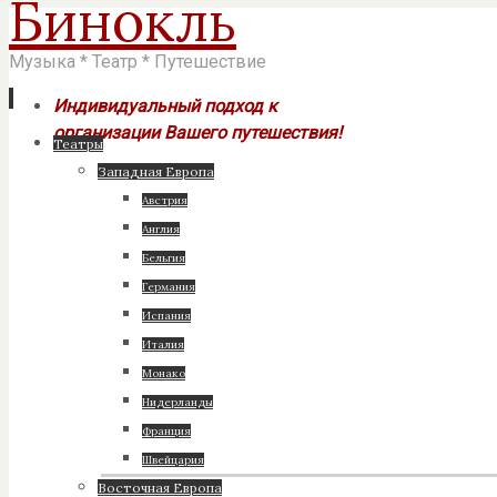
Бинокль
Музыка * Театр * Путешествие
Индивидуальный подход к
организации Вашего путешествия!
Перейти
Театры
к
Западная Европа
содержимому
Австрия
Англия
Бельгия
Германия
Испания
Италия
Монако
Нидерланды
Франция
Швейцария
Восточная Европа