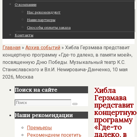
О компании
Нас рекомендуют
Наши партнеры
Cпособы оплаты заказа
Контакты
Главная
»
Архив событий
»
Хибла Герзмава представит
концертную программу «Где-то далеко, в памяти моей»,
посвященную Дню Победы. Музыкальный театр К.С.
Станиславского и Вл.И. Немировича-Данченко, 10 мая
2026, Москва
Хибла
Поиск на сайте
Герзмава
Поиск
представит
Поиск
концертную
Наши рекомендации
программу
«Где-то
Премьеры
далеко, в
Рекомендуем посетить