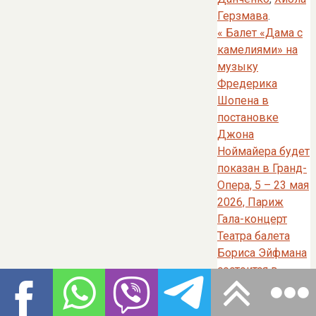
Герзмава
.
«
Балет «Дама с
камелиями» на
музыку
Фредерика
Шопена в
постановке
Джона
Ноймайера будет
показан в Гранд-
Опера, 5 – 23 мая
2026, Париж
Гала-концерт
Театра балета
Бориса Эйфмана
состоится в
Государственном
Кремлёвском