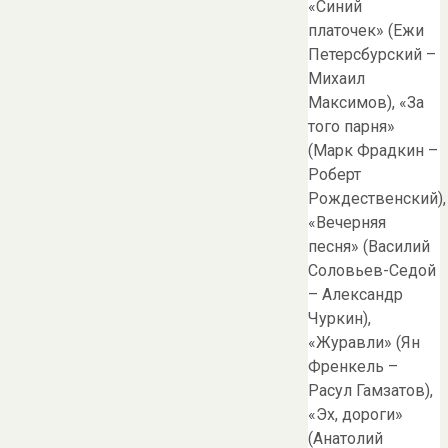
«Синий
платочек» (Ежи
Петерсбурский –
Михаил
Максимов), «За
того парня»
(Марк Фрадкин –
Роберт
Рождественский),
«Вечерняя
песня» (Василий
Соловьев-Седой
– Александр
Чуркин),
«Журавли» (Ян
Френкель –
Расул Гамзатов),
«Эх, дороги»
(Анатолий