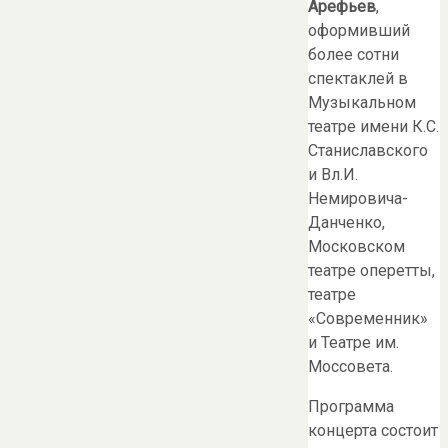
Арефьев
,
оформивший
более сотни
спектаклей в
Музыкальном
театре имени К.С.
Станиславского
и Вл.И.
Немировича-
Данченко,
Московском
театре оперетты,
театре
«Современник»
и Театре им.
Моссовета.
Программа
концерта состоит