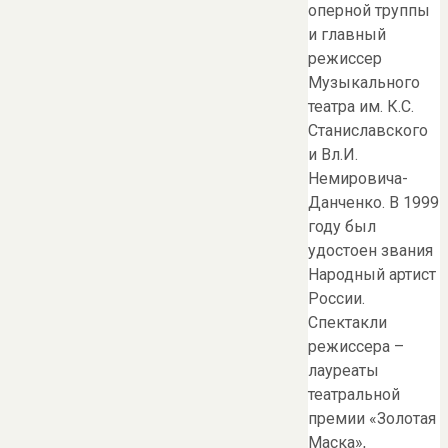
оперной труппы
и главный
режиссер
Музыкального
театра им. К.С.
Станиславского
и Вл.И.
Немировича-
Данченко. В 1999
году был
удостоен звания
Народный артист
России.
Спектакли
режиссера –
лауреаты
театральной
премии «Золотая
Маска»,