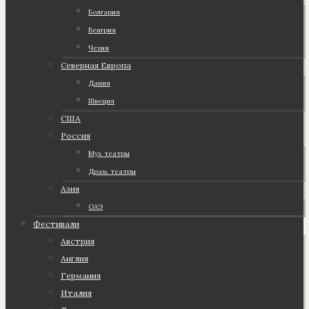
Болгария
Венгрия
Чехия
Северная Европа
Дания
Швеция
США
Россия
Муз. театры
Драм. театры
Азия
ОАЭ
Фестивали
Австрия
Англия
Германия
Италия