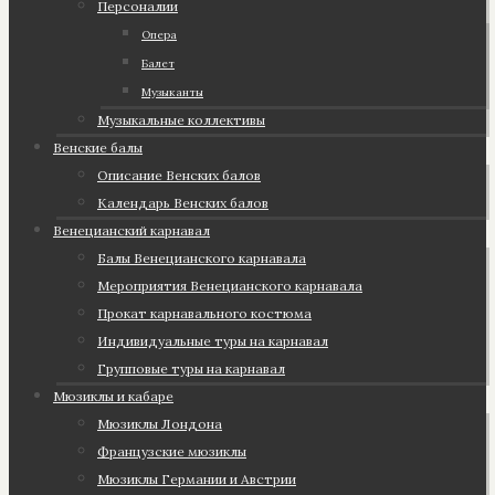
Персоналии
Опера
Балет
Музыканты
Музыкальные коллективы
Венские балы
Описание Венских балов
Календарь Венских балов
Венецианский карнавал
Балы Венецианского карнавала
Мероприятия Венецианского карнавала
Прокат карнавального костюма
Индивидуальные туры на карнавал
Групповые туры на карнавал
Мюзиклы и кабаре
Мюзиклы Лондона
Французские мюзиклы
Мюзиклы Германии и Австрии