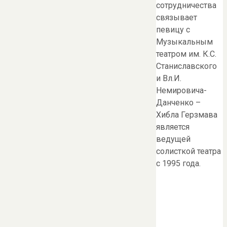
сотрудничества
связывает
певицу с
Музыкальным
театром им. К.С.
Станиславского
и Вл.И.
Немировича-
Данченко –
Хибла Герзмава
является
ведущей
солисткой театра
с 1995 года.