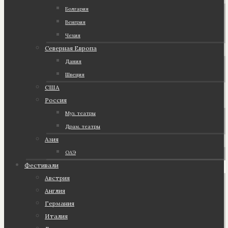
Болгария
Венгрия
Чехия
Северная Европа
Дания
Швеция
США
Россия
Муз. театры
Драм. театры
Азия
ОАЭ
Фестивали
Австрия
Англия
Германия
Италия