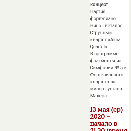
концерт
Партия
фортепиано:
Нино Гветадзе
Струнный
квартет «Alma
Quartet»
В программе
фрагменты из
Симфонии № 5 и
Фортепианного
квартета ля
минор Густава
Малера
13 мая (ср)
2020 –
начало в
21.30 (время