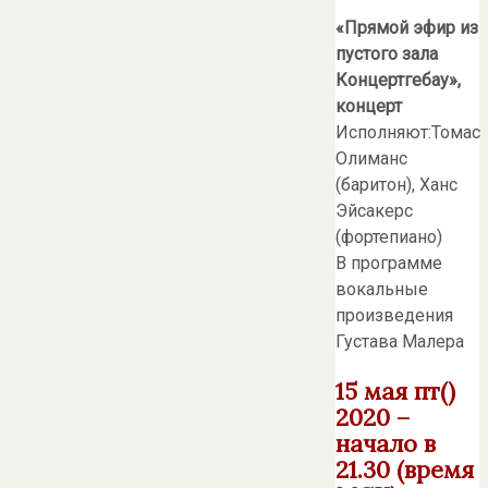
«Прямой эфир из
пустого зала
Концертгебау»,
концерт
Исполняют:Томас
Олиманс
(баритон), Ханс
Эйсакерс
(фортепиано)
В программе
вокальные
произведения
Густава Малера
15 мая пт()
2020 –
начало в
21.30 (время