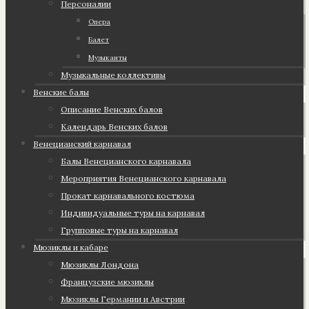
Персоналии
Опера
Балет
Музыканты
Музыкальные коллективы
Венские балы
Описание Венских балов
Календарь Венских балов
Венецианский карнавал
Балы Венецианского карнавала
Мероприятия Венецианского карнавала
Прокат карнавального костюма
Индивидуальные туры на карнавал
Групповые туры на карнавал
Мюзиклы и кабаре
Мюзиклы Лондона
Французские мюзиклы
Мюзиклы Германии и Австрии