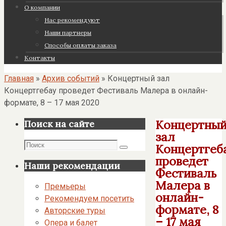
О компании
Нас рекомендуют
Наши партнеры
Cпособы оплаты заказа
Контакты
Главная
»
Архив событий
»
Концертный зал
Концертгебау проведет Фестиваль Малера в онлайн-
формате, 8 – 17 мая 2020
Концертны
Поиск на сайте
зал
Поиск
Концертгеб
Поиск
проведет
Наши рекомендации
Фестиваль
Малера в
Премьеры
онлайн-
Рекомендуем посетить
формате, 8
Авторские туры
– 17 мая
Опера и балет