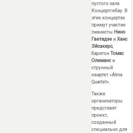
пустого зала
Концертгебау. В
этих концертах
примут участие
пианисты
Нино
Гветадзе
и
Ханс
Эйсакерс
,
баритон
Томас
Олиманс
и
струнный
квартет «Alma
Quartet».
Также
организаторы
представят
проект,
созданный
специально для