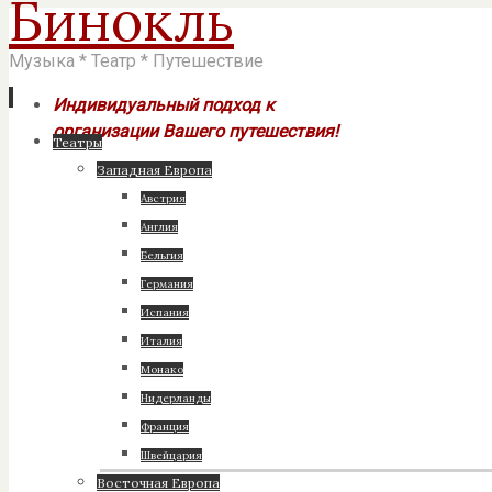
Бинокль
Музыка * Театр * Путешествие
Индивидуальный подход к
организации Вашего путешествия!
Перейти
Театры
к
Западная Европа
содержимому
Австрия
Англия
Бельгия
Германия
Испания
Италия
Монако
Нидерланды
Франция
Швейцария
Восточная Европа