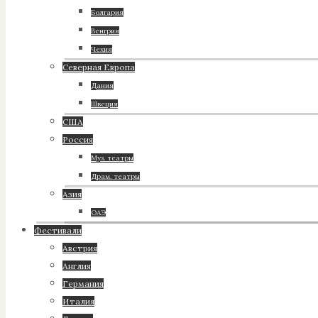
Болгария
Венгрия
Чехия
Северная Европа
Дания
Швеция
США
Россия
Муз. театры
Драм. театры
Азия
ОАЭ
Фестивали
Австрия
Англия
Германия
Италия