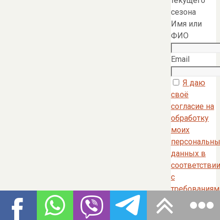
текущего
сезона
Имя или
ФИО
Email
Я даю
своё
согласие на
обработку
моих
персональны
данных в
соответстви
с
требованиям
Федерально
закона от