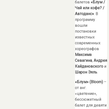
балетов
«Блум /
Чай или кофе? /
Автоданс»
. В
программу
вошли
постановки
известных
современных
хореографов
Максима
Севагина
,
Андрея
Кайдановского
и
Шарон Эяль
.
«Блум»
(Bloom)
–
от анг.
«цветение»,
бессюжетный
балет для девяти