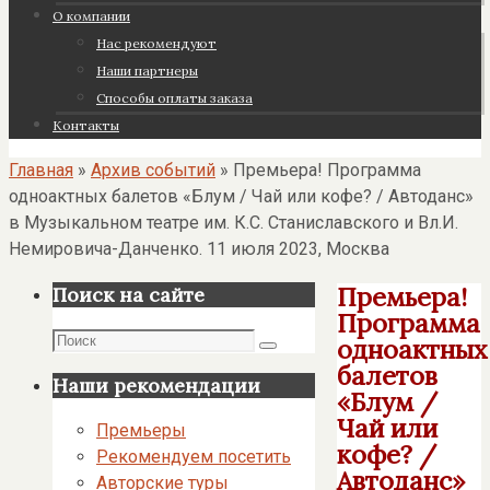
О компании
Нас рекомендуют
Наши партнеры
Cпособы оплаты заказа
Контакты
Главная
»
Архив событий
»
Премьера! Программа
одноактных балетов «Блум / Чай или кофе? / Автоданс»
в Музыкальном театре им. К.С. Станиславского и Вл.И.
Немировича-Данченко. 11 июля 2023, Москва
Премьера!
Поиск на сайте
Программа
Поиск
одноактных
Поиск
балетов
Наши рекомендации
«Блум /
Чай или
Премьеры
кофе? /
Рекомендуем посетить
Автоданс»
Авторские туры