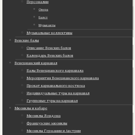
Персоналии
Опера
Балет
Музыканты
Музыкальные коллективы
Венские балы
Описание Венских балов
Календарь Венских балов
Венецианский карнавал
Балы Венецианского карнавала
Мероприятия Венецианского карнавала
Прокат карнавального костюма
Индивидуальные туры на карнавал
Групповые туры на карнавал
Мюзиклы и кабаре
Мюзиклы Лондона
Французские мюзиклы
Мюзиклы Германии и Австрии