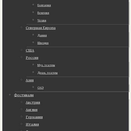
Болгария
Венгрия
Чехия
Северная Европа
Дания
Швеция
США
Россия
Муз. театры
Драм. театры
Азия
ОАЭ
Фестивали
Австрия
Англия
Германия
Италия