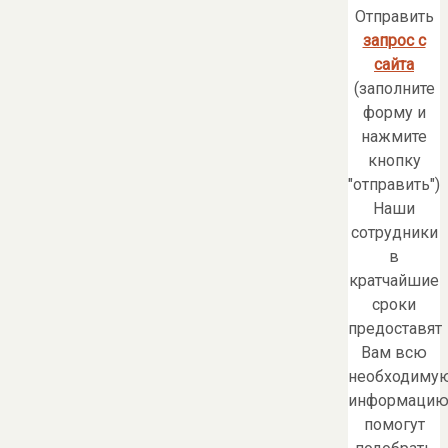
Отправить
запрос с
сайта
(заполните
форму и
нажмите
кнопку
"отправить")
Наши
сотрудники
в
кратчайшие
сроки
предоставят
Вам всю
необходиму
информацию
помогут