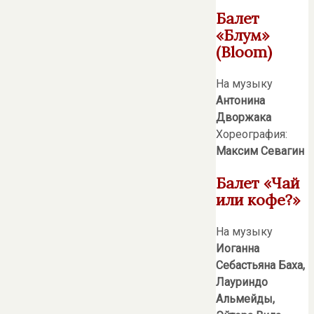
Балет
«Блум»
(Bloom)
На музыку
Антонина
Дворжака
Хореография:
Максим Севагин
Балет «Чай
или кофе?»
На музыку
Иоганна
Себастьяна Баха,
Лауриндо
Альмейды,