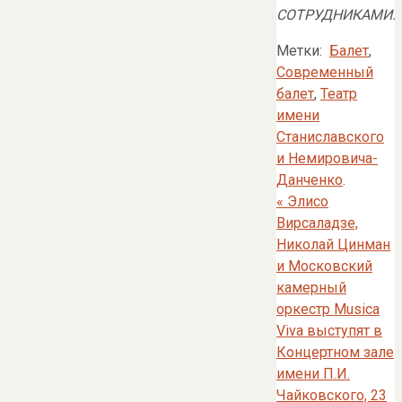
СОТРУДНИКАМИ.
Метки:
Балет
,
Современный
балет
,
Театр
имени
Станиславского
и Немировича-
Данченко
.
«
Элисо
Вирсаладзе,
Николай Цинман
и Московский
камерный
оркестр Musica
Viva выступят в
Концертном зале
имени П.И.
Чайковского, 23