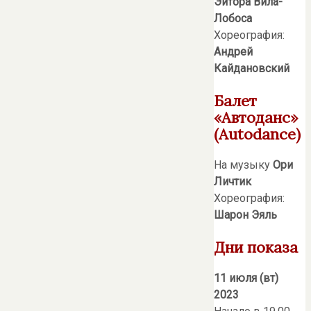
Эйтора Вила-
Лобоса
Хореография:
Андрей
Кайдановский
Балет
«Автоданс»
(Autodance)
На музыку
Ори
Личтик
Хореография:
Шарон Эяль
Дни показа
11 июля (вт)
2023