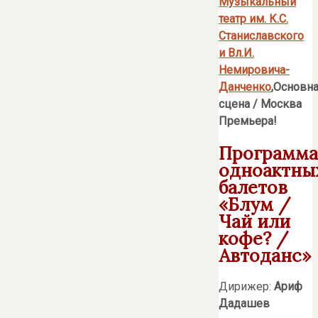
Музыкальный
театр им. К.С.
Станиславского
и Вл.И.
Немировича-
Данченко
,Основн
сцена
/ Москва
Премьера!
Программа
одноактны
балетов
«Блум /
Чай или
кофе? /
Автоданс»
Дирижер:
Ариф
Дадашев