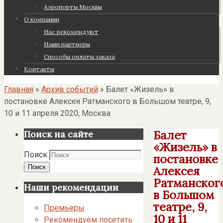
Аэропорты Москвы
О компании
Нас рекомендуют
Наши партнеры
Cпособы оплаты заказа
Контакты
Главная
»
Архив событий
»
Балет «Жизель» в
постановке Алексея Ратманского в Большом театре, 9,
10 и 11 апреля 2020, Москва
Балет
Поиск на сайте
«Жизель» в
Поиск
постановке
Поиск
Алексея
Ратманског
Наши рекомендации
в Большом
театре, 9,
Премьеры
10 и 11
Рекомендуем посетить