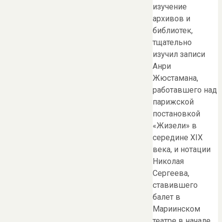
изучение
архивов и
библиотек,
тщательно
изучил записи
Анри
Жюстамана,
работавшего над
парижской
постановкой
«Жизели» в
середине XIX
века, и нотации
Николая
Сергеева,
ставившего
балет в
Мариинском
театре в начале