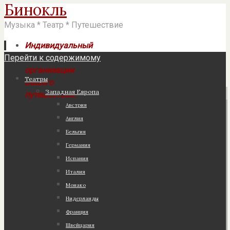
Бинокль
Музыка * Театр * Путешествие
Индивидуальный
Перейти к содержимому
подход к
организации
Театры
Вашего
Западная Европа
путешествия!
Австрия
Англия
Бельгия
Германия
Испания
Италия
Монако
Нидерланды
Франция
Швейцария