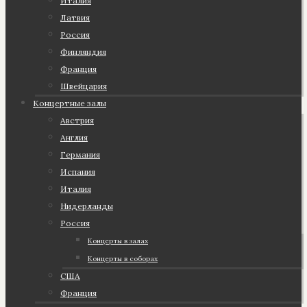
Италия
Латвия
Россия
Финляндия
Франция
Швейцария
Концертные залы
Австрия
Англия
Германия
Испания
Италия
Нидерланды
Россия
Концерты в залах
Концерты в соборах
США
Франция