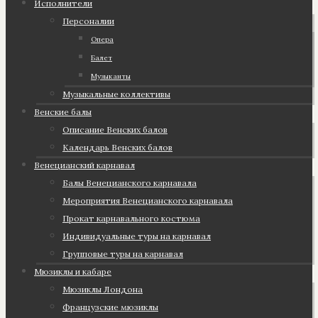
Исполнители
Персоналии
Опера
Балет
Музыканты
Музыкальные коллективы
Венские балы
Описание Венских балов
Календарь Венских балов
Венецианский карнавал
Балы Венецианского карнавала
Мероприятия Венецианского карнавала
Прокат карнавального костюма
Индивидуальные туры на карнавал
Групповые туры на карнавал
Мюзиклы и кабаре
Мюзиклы Лондона
Французские мюзиклы