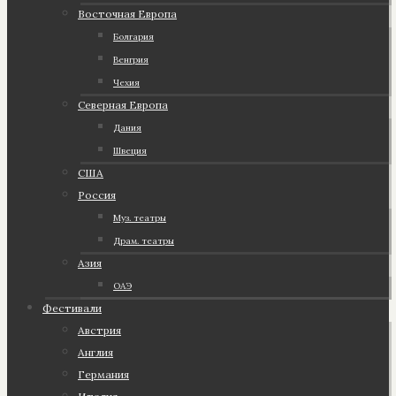
Восточная Европа
Болгария
Венгрия
Чехия
Северная Европа
Дания
Швеция
США
Россия
Муз. театры
Драм. театры
Азия
ОАЭ
Фестивали
Австрия
Англия
Германия