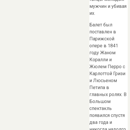
мужчин и убивая
их.
Балет был
поставлен в
Парижской
опере в 1841
году Жаном
Коралли и
Жюлем Перро с
Карлоттой Гризи
и Люсьеном
Петипа в
главных ролях. В
Большом
спектакль
появился спустя
два года и
никогда надолго