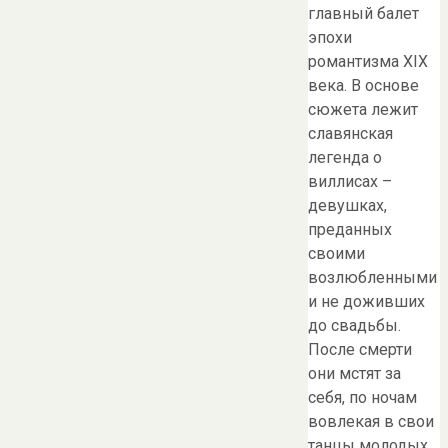
главный балет
эпохи
романтизма XIX
века. В основе
сюжета лежит
славянская
легенда о
виллисах –
девушках,
преданных
своими
возлюбленными
и не доживших
до свадьбы.
После смерти
они мстят за
себя, по ночам
вовлекая в свои
танцы молодых