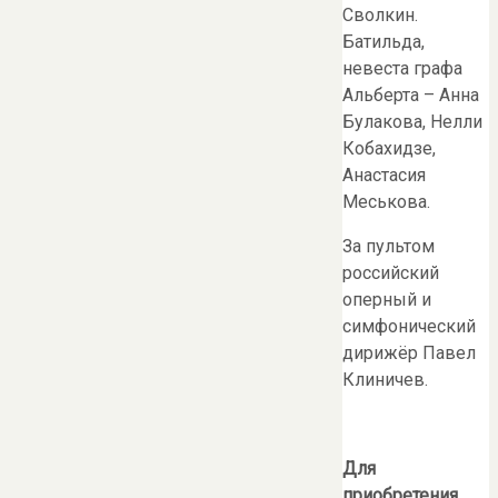
Сволкин.
Батильда,
невеста графа
Альберта – Анна
Булакова, Нелли
Кобахидзе,
Анастасия
Меськова.
За пультом
российский
оперный и
симфонический
дирижёр Павел
Клиничев.
Для
приобретения