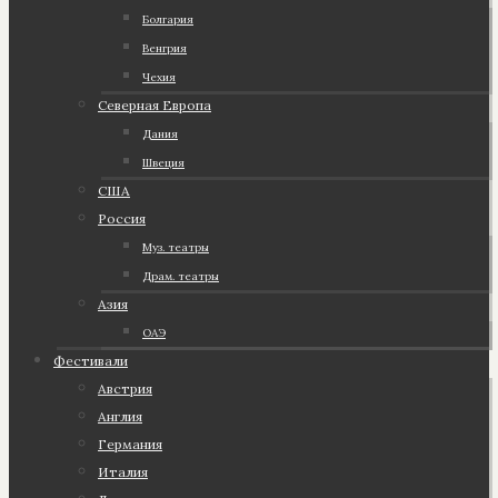
Болгария
Венгрия
Чехия
Северная Европа
Дания
Швеция
США
Россия
Муз. театры
Драм. театры
Азия
ОАЭ
Фестивали
Австрия
Англия
Германия
Италия