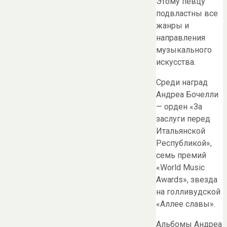
Этому певцу
подвластны все
жанры и
направления
музыкального
искусства.
Среди наград
Андреа Бочелли
— орден «За
заслуги перед
Итальянской
Республикой»,
семь премий
«World Music
Awards», звезда
на голливудской
«Аллее славы».
Альбомы Андреа