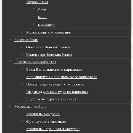
Персоналии
Опера
Балет
Музыканты
Музыкальные коллективы
Венские балы
Описание Венских балов
Календарь Венских балов
Венецианский карнавал
Балы Венецианского карнавала
Мероприятия Венецианского карнавала
Прокат карнавального костюма
Индивидуальные туры на карнавал
Групповые туры на карнавал
Мюзиклы и кабаре
Мюзиклы Лондона
Французские мюзиклы
Мюзиклы Германии и Австрии