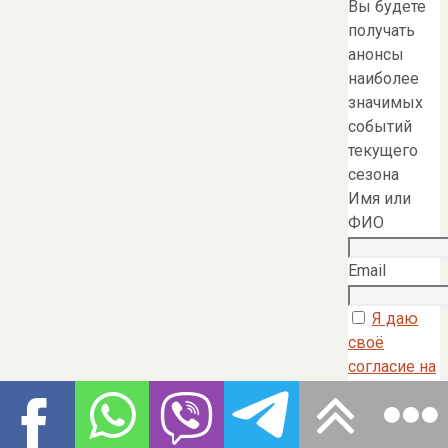
Вы будете
получать
анонсы
наиболее
значимых
событий
текущего
сезона
Имя или
ФИО
Email
Я даю
своё
согласие на
обработку
моих
персональны