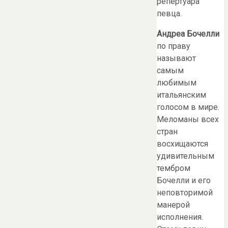
репертуара
певца.
Андреа Бочелли
по праву
называют
самым
любимым
итальянским
голосом в мире.
Меломаны всех
стран
восхищаются
удивительным
тембром
Бочелли и его
неповторимой
манерой
исполнения.