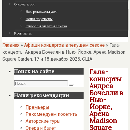
О компании
Нас рекомендуют
Наши партнеры
Cпособы оплаты заказа
Контакты
Главная
»
Афиши концертов в текущем сезоне
»
Гала-
концерты Андреа Бочелли в Нью-Йорке, Арена Madison
Square Garden, 17 и 18 декабря 2025, США
Гала-
Поиск на сайте
концерты
Поиск
Андреа
Поиск
Бочелли в
Наши рекомендации
Нью-
Йорке,
Премьеры
Арена
Рекомендуем посетить
Madison
Авторские туры
Square
Опера и балет