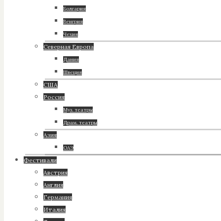
Болгария
Венгрия
Чехия
Северная Европа
Дания
Швеция
США
Россия
Муз. театры
Драм. театры
Азия
ОАЭ
Фестивали
Австрия
Англия
Германия
Италия