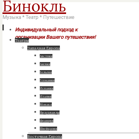
Бинокль
Музыка * Театр * Путешествие
Индивидуальный подход к
организации Вашего путешествия!
Перейти
Театры
к
Западная Европа
содержимому
Австрия
Англия
Бельгия
Германия
Испания
Италия
Монако
Нидерланды
Франция
Швейцария
Восточная Европа