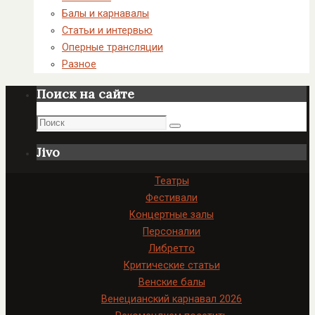
Балы и карнавалы
Статьи и интервью
Оперные трансляции
Разное
Поиск на сайте
Поиск
Поиск
Jivo
Театры
Фестивали
Концертные залы
Персоналии
Либретто
Критические статьи
Венские балы
Венецианский карнавал 2026