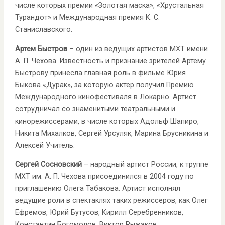
числе которых премии «Золотая маска», «Хрустальная
Турандот» и Международная премия К. С.
Станиславского.
Артем Быстров
– один из ведущих артистов МХТ имени
А. П. Чехова. Известность и признание зрителей Артему
Быстрову принесла главная роль в фильме Юрия
Быкова «Дурак», за которую актер получил Премию
Международного кинофестиваля в Локарно. Артист
сотрудничал со знаменитыми театральными и
кинорежиссерами, в числе которых Адольф Шапиро,
Никита Михалков, Сергей Урсуляк, Марина Брусникина и
Алексей Учитель.
Сергей Сосновский
– народный артист России, к труппе
МХТ им. А. П. Чехова присоединился в 2004 году по
приглашению Олега Табакова. Артист исполнял
ведущие роли в спектаклях таких режиссеров, как Олег
Ефремов, Юрий Бутусов, Кирилл Серебренников,
Константин Богомолов, Виктор Рыжаков.