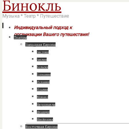
Бинокль
Музыка * Театр * Путешествие
Индивидуальный подход к
организации Вашего путешествия!
Перейти
Театры
к
Западная Европа
содержимому
Австрия
Англия
Бельгия
Германия
Испания
Италия
Монако
Нидерланды
Франция
Швейцария
Восточная Европа