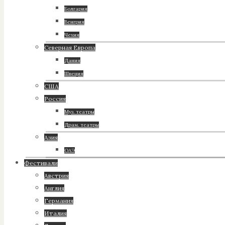
Болгария
Венгрия
Чехия
Северная Европа
Дания
Швеция
США
Россия
Муз. театры
Драм. театры
Азия
ОАЭ
Фестивали
Австрия
Англия
Германия
Италия