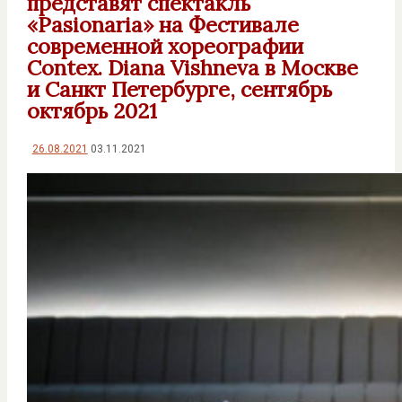
представят спектакль
«Pasionaria» на Фестивале
современной хореографии
Contex. Diana Vishneva в Москве
и Санкт Петербурге, сентябрь
октябрь 2021
26.08.2021
03.11.2021