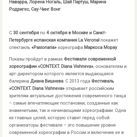
Наварра, Лорена Ногаль, Шай Партуш, Марина
Родригес, Сау-Чинг Вонг
С
30 сентября
по
4 октября
в Москве и Санкт-
Петербурге испанская компания
La
Veronal
покажет
спектакль
«
Pasionaria
»
хореографа
Маркоса Морау
.
Показы пройдут в рамках
Фестиваля современной
хореографии «CONTEXT. Diana Vishneva»
, основателем и
арт-директором которого является выдающаяся
балерина
Диана Вишнева
. С 2013 года
Фестиваль
«CONTEXT. Diana Vishneva»
открывает российским
зрителям актуальные достижения современного танца
– самые впечатляющие постановки, созданные как
знаменитыми, так и начинающими хореографами. Одна
из главных целей, которую ставят перед собой
организаторы фестиваля – это повышение уровня
современной хореографии в России и включение ее в