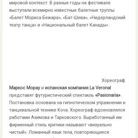
мировой контекст. В разные годы на фестивале
выступали всемирно известные балетные труппы:
«Балет Мориса Бежара», «Бат-Шева», «Нидерландский
театр танца» и «Национальный балет Канады».
Хореограф
Маркос Морау
и
испанская компания La Veronal
представят футуристический спектакль
«
Pasionaria
»
.
Постановка основана на гипнотическом упражнении и
танцевальной технике Kova. Хореограф вдохновлялся
работами Азимова и Тарковского. Выработанный им
фирменный стиль критики называют «визуально
чистый». Ломанный язык тела, повторяющиеся