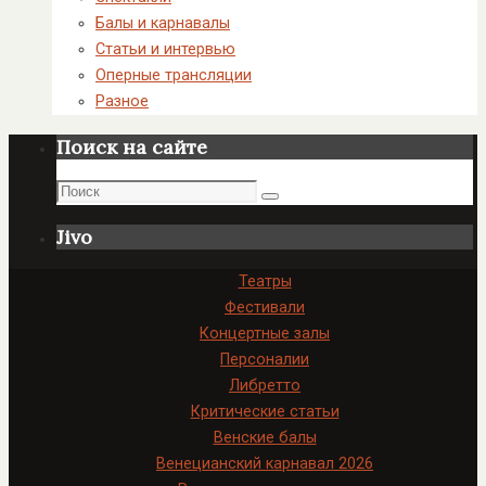
Балы и карнавалы
Статьи и интервью
Оперные трансляции
Разное
Поиск на сайте
Поиск
Поиск
Jivo
Театры
Фестивали
Концертные залы
Персоналии
Либретто
Критические статьи
Венские балы
Венецианский карнавал 2026