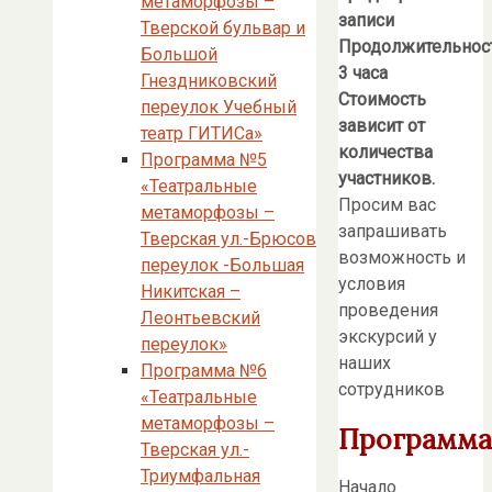
метаморфозы –
записи
Тверской бульвар и
Продолжительност
Большой
3 часа
Гнездниковский
Стоимость
переулок Учебный
зависит от
театр ГИТИСа»
количества
Программа №5
участников.
«Театральные
Просим вас
метаморфозы –
запрашивать
Тверская ул.-Брюсов
возможность и
переулок -Большая
условия
Никитская –
проведения
Леонтьевский
экскурсий у
переулок»
наших
Программа №6
сотрудников
«Театральные
метаморфозы –
Программа
Тверская ул.-
Триумфальная
Начало