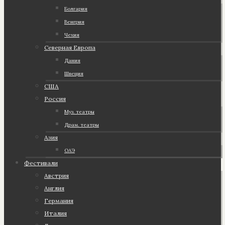
Болгария
Венгрия
Чехия
Северная Европа
Дания
Швеция
США
Россия
Муз. театры
Драм. театры
Азия
ОАЭ
Фестивали
Австрия
Англия
Германия
Италия