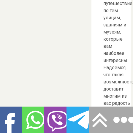
путешествие
по тем
улицам,
зданиям и
музеям,
которые
вам
наиболее
интересны.
Надеемся,
что такая
возможност
доставит
многим из
вас радость
участия в
творческом
процессе —
создание