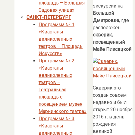
площадь – Большая
экскурсии на
Садовая улица»
Большой
САНКТ-ПЕТЕРБУРГ
Дмитровке
, где
Программа № 1
расположен
«Кварталы
скверик,
великолепных
посвященный
театров – Площадь
Майе Плисецкой
Искусств»
Программа № 2
«Кварталы
великолепных
театров –
Скверик это
Театральная
создан совсем
площадь с
недавно и был
посещением музея
открыт 20 ноября
Мариинского театра»
2016 г. в день
Программа № 3
рождения
«Кварталы
великой
великолепных