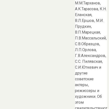
М.М.Тарханов,
А.К.Тарасова, К.Н.
Еланская,
В.Л.Ершов, М.И.
Прудкин,
В.П.Марецкая,
П.В.Массальский,
С.В.Образцов,
Л.П.Орлова,
Г.В.Александров,
С.С. Пилявская,
С.И.Юткевич и
другие
советские
актеры,
режиссеры и
художники. Об
этом
свидетельствуют