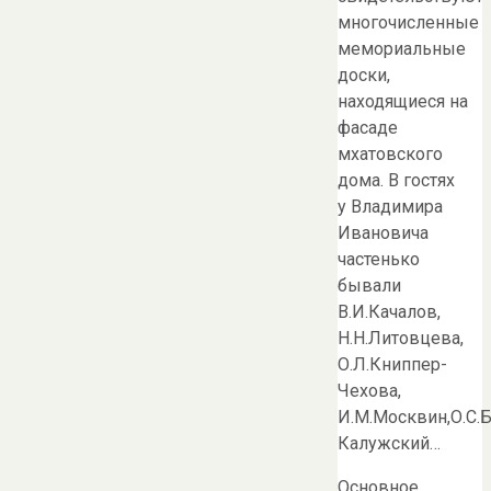
многочисленные
мемориальные
доски,
находящиеся на
фасаде
мхатовского
дома. В гостях
у Владимира
Ивановича
частенько
бывали
В.И.Качалов,
Н.Н.Литовцева,
О.Л.Книппер-
Чехова,
И.М.Москвин,О.С.Б
Калужский…
Основное