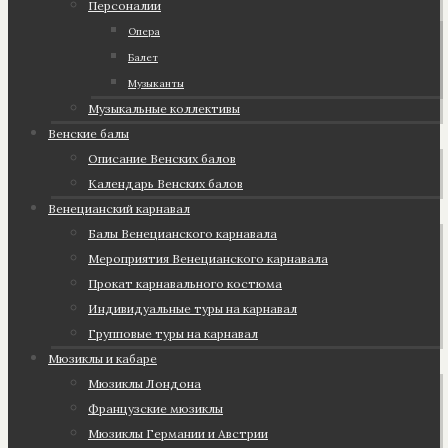
Персоналии
Опера
Балет
Музыканты
Музыкальные коллективы
Венские балы
Описание Венских балов
Календарь Венских балов
Венецианский карнавал
Балы Венецианского карнавала
Мероприятия Венецианского карнавала
Прокат карнавального костюма
Индивидуальные туры на карнавал
Групповые туры на карнавал
Мюзиклы и кабаре
Мюзиклы Лондона
Французские мюзиклы
Мюзиклы Германии и Австрии