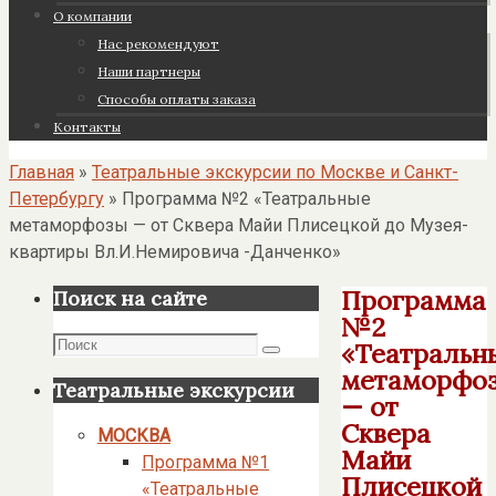
О компании
Нас рекомендуют
Наши партнеры
Cпособы оплаты заказа
Контакты
Главная
»
Театральные экскурсии по Москве и Санкт-
Петербургу
»
Программа №2 «Театральные
метаморфозы — от Сквера Майи Плисецкой до Музея-
квартиры Вл.И.Немировича -Данченко»
Программа
Поиск на сайте
№2
Поиск
«Театральн
Поиск
метаморфо
Театральные экскурсии
— от
Сквера
МОСКВА
Майи
Программа №1
Плисецкой
«Театральные