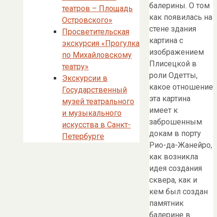
балерины. О том
театров – Площадь
как появилась на
Островского»
стене здания
Просветительская
картина с
экскурсия «Прогулка
изображением
по Михайловскому
Плисецкой в
театру»
роли Одетты,
Экскурсии в
какое отношение
Государственный
эта картина
музей театрального
имеет к
и музыкального
заброшенным
искусства в Санкт-
докам в порту
Петербурге
Рио-да-Жанейро,
как возникла
идея создания
сквера, как и
кем был создан
памятник
балерине в