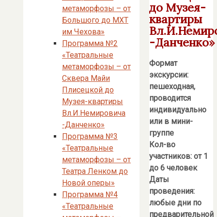
до Музея-
метаморфозы – от
квартиры
Большого до МХТ
Вл.И.Немир
им Чехова»
-Данченко»
Программа №2
«Театральные
Формат
метаморфозы – от
экскурсии:
Сквера Майи
пешеходная,
Плисецкой до
проводится
Музея-квартиры
индивидуально
Вл.И.Немировича
или в мини-
-Данченко»
группе
Программа №3
Кол-во
«Театральные
участников: от 1
метаморфозы – от
до 6 человек
Театра Ленком до
Даты
Новой оперы»
проведения:
Программа №4
любые дни по
«Театральные
предварительной