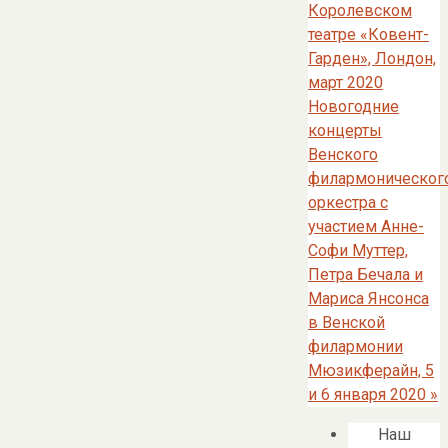
Королевском
театре «Ковент-
Гарден», Лондон,
март 2020
Новогодние
концерты
Венского
филармоническог
оркестра с
участием Анне-
Софи Муттер,
Петра Бечала и
Мариса Янсонса
в Венской
филармонии
Мюзикферайн, 5
и 6 января 2020
»
Наш