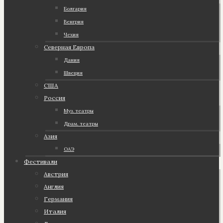
Болгария
Венгрия
Чехия
Северная Европа
Дания
Швеция
США
Россия
Муз. театры
Драм. театры
Азия
ОАЭ
Фестивали
Австрия
Англия
Германия
Италия