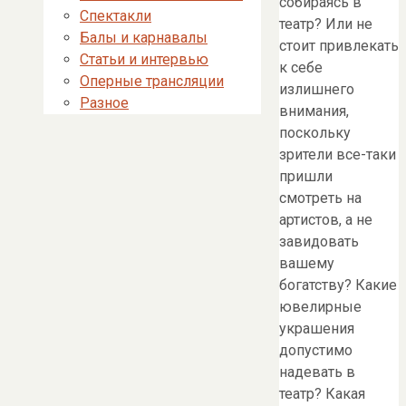
собираясь в
Спектакли
театр? Или не
Балы и карнавалы
стоит привлекать
Статьи и интервью
к себе
Оперные трансляции
излишнего
Разное
внимания,
поскольку
зрители все-таки
пришли
смотреть на
артистов, а не
завидовать
вашему
богатству? Какие
ювелирные
украшения
допустимо
надевать в
театр? Какая