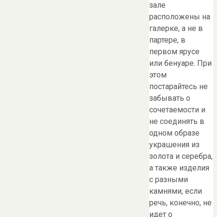
зале
расположены на
галерке, а не в
партере, в
первом ярусе
или бенуаре. При
этом
постарайтесь не
забывать о
сочетаемости и
не соединять в
одном образе
украшения из
золота и серебра,
а также изделия
с разными
камнями, если
речь, конечно, не
идет о