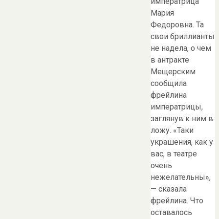
императрица
Мария
Федоровна. Та
свои бриллианты
не надела, о чем
в антракте
Мещерским
сообщила
фрейлина
императрицы,
заглянув к ним в
ложу. «Таки
украшения, как у
вас, в театре
очень
нежелательны»,
— сказала
фрейлина. Что
оставалось