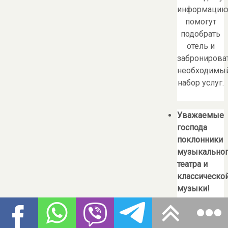
информацию
помогут
подобрать
отель и
забронирова
необходимы
набор услуг.
Уважаемые
господа
поклонники
музыкально
театра и
классическо
музыки!
Теперь у
вас
появилась