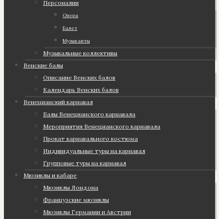
Персоналии
Опера
Балет
Музыканты
Музыкальные коллективы
Венские балы
Описание Венских балов
Календарь Венских балов
Венецианский карнавал
Балы Венецианского карнавала
Мероприятия Венецианского карнавала
Прокат карнавального костюма
Индивидуальные туры на карнавал
Групповые туры на карнавал
Мюзиклы и кабаре
Мюзиклы Лондона
Французские мюзиклы
Мюзиклы Германии и Австрии