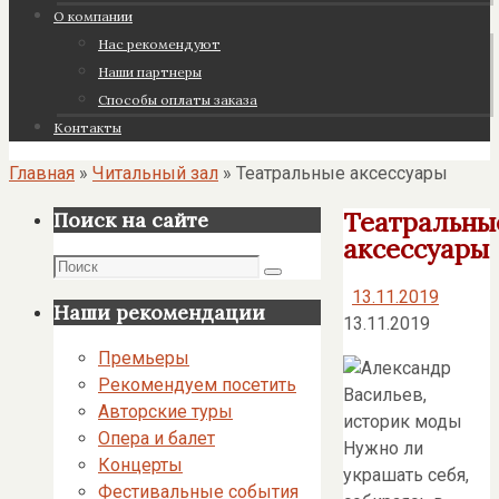
О компании
Нас рекомендуют
Наши партнеры
Cпособы оплаты заказа
Контакты
Главная
»
Читальный зал
»
Театральные аксессуары
Театральны
Поиск на сайте
аксессуары
Поиск
Поиск
13.11.2019
Наши рекомендации
13.11.2019
Премьеры
Рекомендуем посетить
Авторские туры
Опера и балет
Нужно ли
Концерты
украшать себя,
Фестивальные события