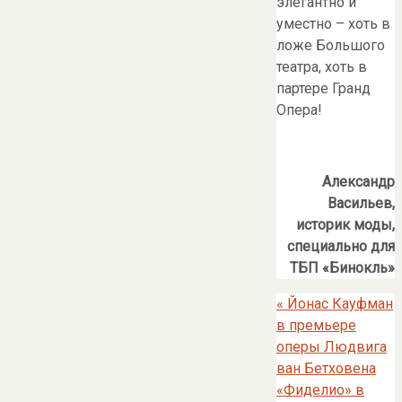
элегантно и
уместно – хоть в
ложе Большого
театра, хоть в
партере Гранд
Опера!
Александр
Васильев,
историк моды,
специально для
ТБП «Бинокль»
«
Йонас Кауфман
в премьере
оперы Людвига
ван Бетховена
«Фиделио» в