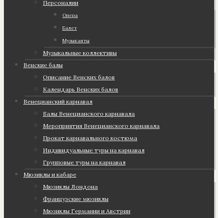
Персоналии
Опера
Балет
Музыканты
Музыкальные коллективы
Венские балы
Описание Венских балов
Календарь Венских балов
Венецианский карнавал
Балы Венецианского карнавала
Мероприятия Венецианского карнавала
Прокат карнавального костюма
Индивидуальные туры на карнавал
Групповые туры на карнавал
Мюзиклы и кабаре
Мюзиклы Лондона
Французские мюзиклы
Мюзиклы Германии и Австрии