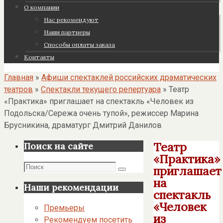
О компании
Нас рекомендуют
Наши партнеры
Cпособы оплаты заказа
Контакты
Главная
»
Афиши спектаклей российских драматических
театров
»
Спектакли текущего репертуара
»
Театр
«Практика» приглашает на спектакль «Человек из
Подольска/Сережа очень тупой», режиссер Марина
Брусникина, драматург Дмитрий Данилов
Театр
Поиск на сайте
«Практика»
Поиск
приглашает
Поиск
на
Наши рекомендации
спектакль
«Человек
Премьеры
из
Рекомендуем посетить