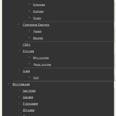
Болгария
Венгрия
Чехия
Северная Европа
Дания
Швеция
США
Россия
Муз. театры
Драм. театры
Азия
ОАЭ
Фестивали
Австрия
Англия
Германия
Италия