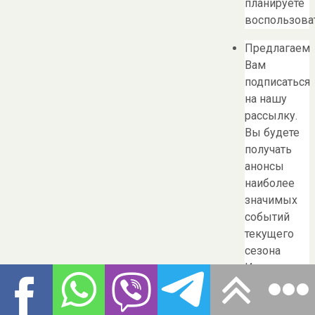
планируете
воспользоват
Предлагаем
Вам
подписаться
на нашу
рассылку.
Вы будете
получать
анонсы
наиболее
значимых
событий
текущего
сезона
Имя или
ФИО