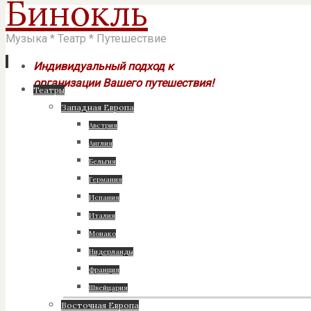
Бинокль
Музыка * Театр * Путешествие
Индивидуальный подход к
организации Вашего путешествия!
Перейти
Театры
к
Западная Европа
содержимому
Австрия
Англия
Бельгия
Германия
Испания
Италия
Монако
Нидерланды
Франция
Швейцария
Восточная Европа