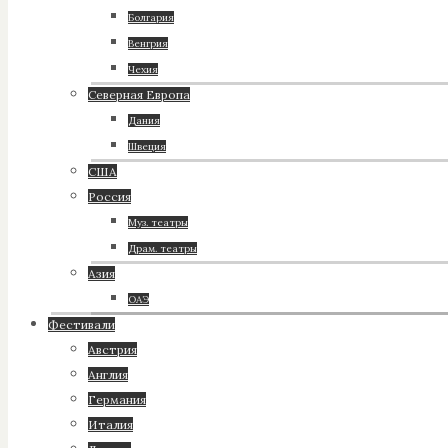
Болгария
Венгрия
Чехия
Северная Европа
Дания
Швеция
США
Россия
Муз. театры
Драм. театры
Азия
ОАЭ
Фестивали
Австрия
Англия
Германия
Италия