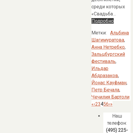
среди которых
«Свадьба…
Подробно
Метки:
Альбина
Шагимуратова
,
Анна Нетребко
,
Зальцбургский
фестиваль
,
Ильдар
Абдразаков
,
Йонас Кауфман
,
Петр Бечала
,
Чечилия Бартоли
«
‹
2
3
4
5
6
›
»
Наш
телефон:
(495) 225-