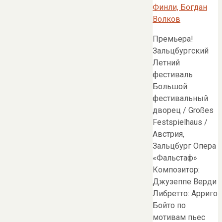
Премьера!
Зальцбургский
Летний
фестиваль
Большой
фестивальный
дворец / Großes
Festspielhaus /
Австрия,
Зальцбург Опера
«Фальстаф»
Композитор:
Джузеппе Верди
Либретто: Арриго
Бойто по
мотивам пьес