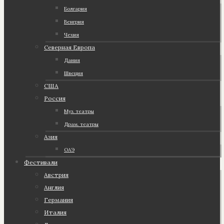
Болгария
Венгрия
Чехия
Северная Европа
Дания
Швеция
США
Россия
Муз. театры
Драм. театры
Азия
ОАЭ
Фестивали
Австрия
Англия
Германия
Италия