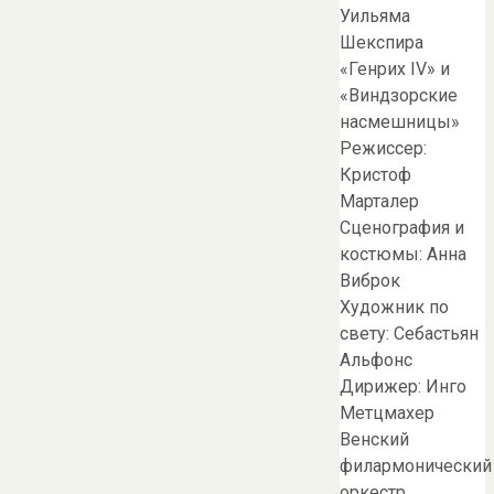
Уильяма
Шекспира
«Генрих IV» и
«Виндзорские
насмешницы»
Режиссер:
Кристоф
Марталер
Сценография и
костюмы: Анна
Виброк
Художник по
свету: Себастьян
Альфонс
Дирижер: Инго
Метцмахер
Венский
филармонический
оркестр…