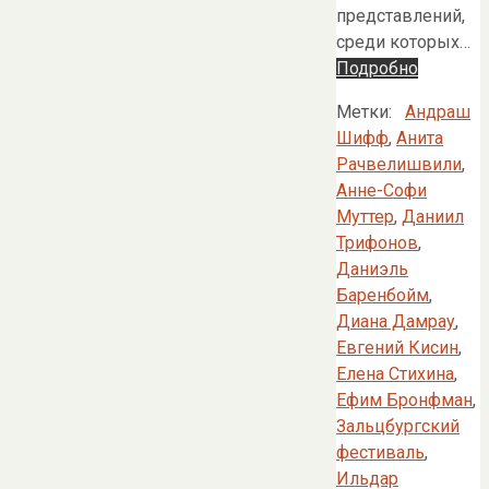
представлений,
среди которых…
Подробно
Метки:
Андраш
Шифф
,
Анита
Рачвелишвили
,
Анне-Софи
Муттер
,
Даниил
Трифонов
,
Даниэль
Баренбойм
,
Диана Дамрау
,
Евгений Кисин
,
Елена Стихина
,
Ефим Бронфман
,
Зальцбургский
фестиваль
,
Ильдар