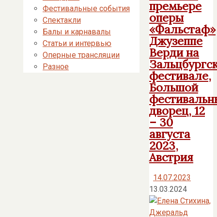
премьере
Фестивальные события
оперы
Спектакли
«Фальстаф»
Балы и карнавалы
Джузеппе
Статьи и интервью
Верди на
Оперные трансляции
Зальцбургс
Разное
фестивале,
Большой
фестивальн
дворец, 12
– 30
августа
2023,
Австрия
14.07.2023
13.03.2024