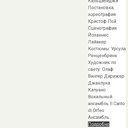
Кальцабиджи
Постановка,
хореография:
Кристоф Лой
Сценография:
Йоханнес
Лайакер
Костюмы: Урсула
Ренценбринк
Художник по
свету: Олаф
Винтер Дирижер:
Джанлука
Капуано
Вокальный
ансамбль Il Canto
di Orfeo
Ансамбль…
Подробно