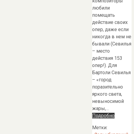
композиторы
любили
помещать
действие своих
опер, даже если
никогда в нем не
бывали (Севилья
– место
действия 153
опер!). Для
Бартоли Севилья
– «город
поразительно
яркого света,
невыносимой
жары,…
Подробно
Метки: