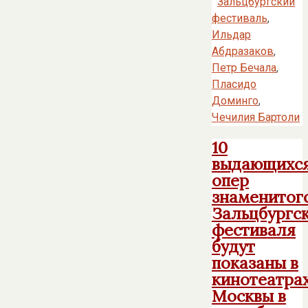
Зальцбургский
фестиваль
,
Ильдар
Абдразаков
,
Петр Бечала
,
Пласидо
Доминго
,
Чечилия Бартоли
10
выдающихс
опер
знаменитог
Зальцбургс
фестиваля
будут
показаны в
кинотеатра
Москвы в