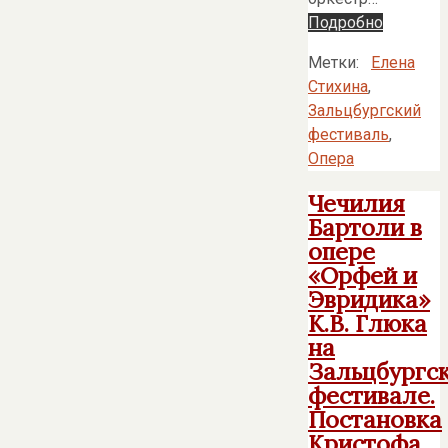
Подробно
Метки:
Елена
Стихина
,
Зальцбургский
фестиваль
,
Опера
Чечилия
Бартоли в
опере
«Орфей и
Эвридика»
К.В. Глюка
на
Зальцбургс
фестивале.
Постановка
Кристофа