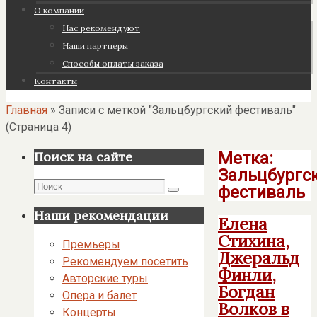
О компании
Нас рекомендуют
Наши партнеры
Cпособы оплаты заказа
Контакты
Главная
»
Записи с меткой "Зальцбургский фестиваль"
(Страница 4)
Метка:
Поиск на сайте
Зальцбургс
Поиск
фестиваль
Поиск
Наши рекомендации
Елена
Стихина,
Премьеры
Джеральд
Рекомендуем посетить
Финли,
Авторские туры
Богдан
Опера и балет
Волков в
Концерты