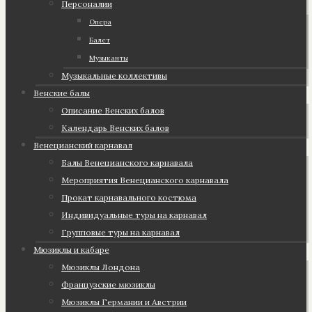
Персоналии
Опера
Балет
Музыканты
Музыкальные коллективы
Венские балы
Описание Венских балов
Календарь Венских балов
Венецианский карнавал
Балы Венецианского карнавала
Мероприятия Венецианского карнавала
Прокат карнавального костюма
Индивидуальные туры на карнавал
Групповые туры на карнавал
Мюзиклы и кабаре
Мюзиклы Лондона
Французские мюзиклы
Мюзиклы Германии и Австрии