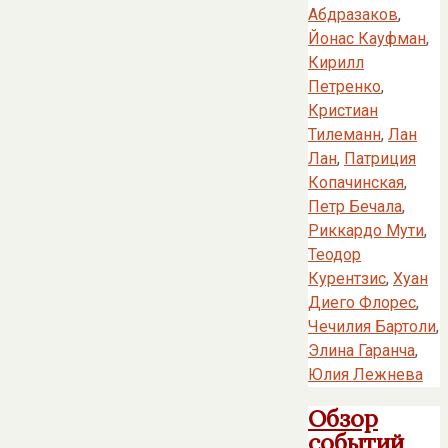
Абдразаков
,
Йонас Кауфман
,
Кирилл
Петренко
,
Кристиан
Тилеманн
,
Лан
Лан
,
Патриция
Копачинская
,
Петр Бечала
,
Риккардо Мути
,
Теодор
Курентзис
,
Хуан
Диего Флорес
,
Чечилия Бартоли
,
Элина Гаранча
,
Юлия Лежнева
Обзор
событий