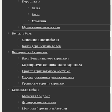
Персоналии
Опера
Балет
Музыканты
Музыкальные коллективы
Венские балы
Описание Венских балов
Календарь Венских балов
Венецианский карнавал
Балы Венецианского карнавала
Мероприятия Венецианского карнавала
Прокат карнавального костюма
Индивидуальные туры на карнавал
Групповые туры на карнавал
Мюзиклы и кабаре
Мюзиклы Лондона
Французские мюзиклы
Мюзиклы Германии и Австрии