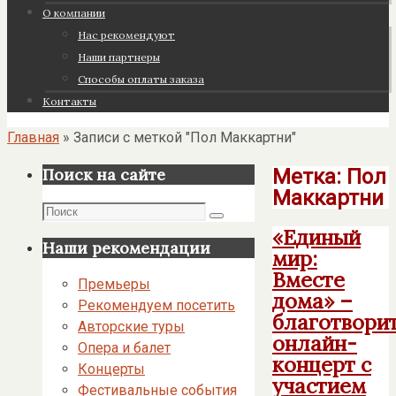
О компании
Нас рекомендуют
Наши партнеры
Cпособы оплаты заказа
Контакты
Главная
»
Записи с меткой "Пол Маккартни"
Метка:
Пол
Поиск на сайте
Маккартни
Поиск
Поиск
«Единый
Наши рекомендации
мир:
Вместе
Премьеры
дома» –
Рекомендуем посетить
благотвори
Авторские туры
онлайн-
Опера и балет
концерт с
Концерты
участием
Фестивальные события