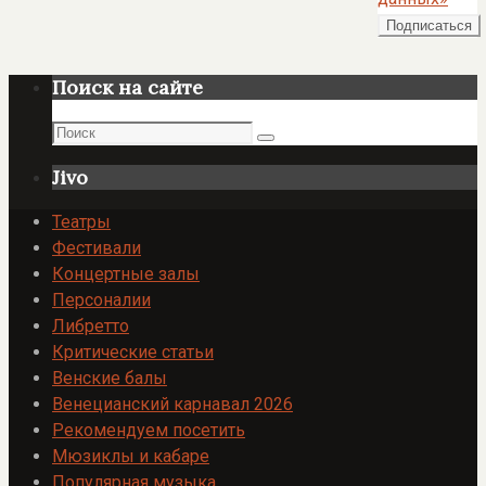
Поиск на сайте
Поиск
Поиск
Jivo
Театры
Фестивали
Концертные залы
Персоналии
Либретто
Критические статьи
Венские балы
Венецианский карнавал 2026
Рекомендуем посетить
Мюзиклы и кабаре
Популярная музыка