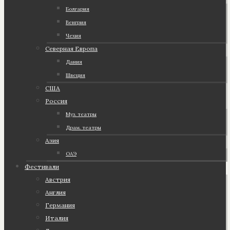
Болгария
Венгрия
Чехия
Северная Европа
Дания
Швеция
США
Россия
Муз. театры
Драм. театры
Азия
ОАЭ
Фестивали
Австрия
Англия
Германия
Италия