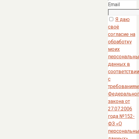
Email
Я даю
своё
согласие на
обработку
моих
персональны
данных в
соответстви
с
требованиям
Федерально
закона от
27.07.2006
года №152-
ФЗ «О
персональны
данных»