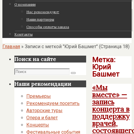
О компании
Нас рекомендуют
Наши партнеры
Cпособы оплаты заказа
Контакты
Главная
»
Записи с меткой "Юрий Башмет"
(Страница 18)
Метка:
Поиск на сайте
Юрий
Поиск
Башмет
Поиск
Наши рекомендации
«Мы
вместе» —
Премьеры
запись
Рекомендуем посетить
концерта в
Авторские туры
поддержку
Опера и балет
врачей,
Концерты
состоявшег
Фестивальные события