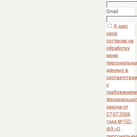
Email
Я даю
своё
согласие на
обработку
моих
персональны
данных в
соответстви
с
требованиям
Федерально
закона от
27.07.2006
года №152-
ФЗ «О
персональны