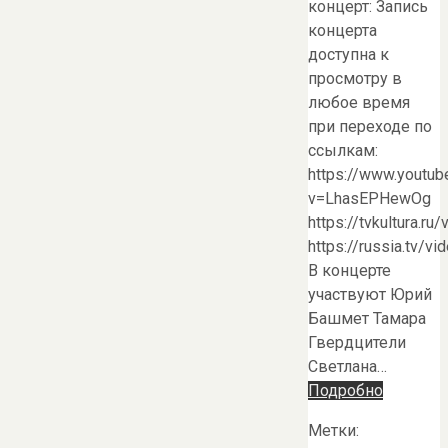
концерт: Запись
концерта
доступна к
просмотру в
любое время
при переходе по
ссылкам:
https://www.youtu
v=LhasEPHewOg
https://tvkultura.
https://russia.tv
В концерте
участвуют Юрий
Башмет Тамара
Гвердцители
Светлана…
Подробно
Метки: