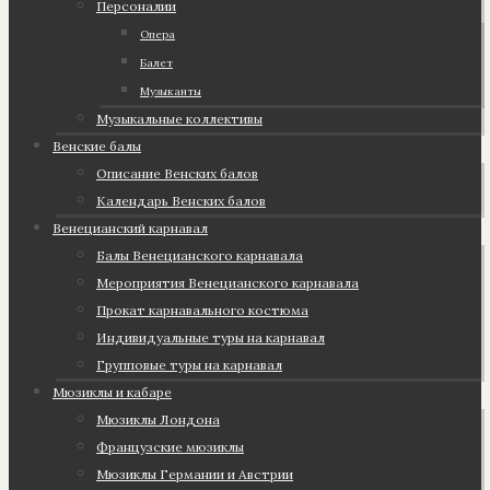
Персоналии
Опера
Балет
Музыканты
Музыкальные коллективы
Венские балы
Описание Венских балов
Календарь Венских балов
Венецианский карнавал
Балы Венецианского карнавала
Мероприятия Венецианского карнавала
Прокат карнавального костюма
Индивидуальные туры на карнавал
Групповые туры на карнавал
Мюзиклы и кабаре
Мюзиклы Лондона
Французские мюзиклы
Мюзиклы Германии и Австрии