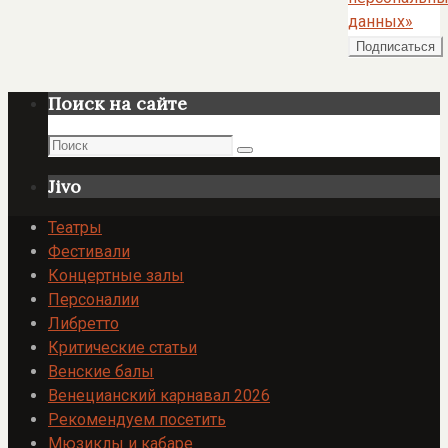
данных»
Поиск на сайте
Поиск
Поиск
Jivo
Театры
Фестивали
Концертные залы
Персоналии
Либретто
Критические статьи
Венские балы
Венецианский карнавал 2026
Рекомендуем посетить
Мюзиклы и кабаре