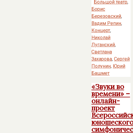
Большой театр
,
Борис
Березовский
,
Вадим Репин
,
Концерт
,
Николай
Луганский
,
Светлана
Захарова
,
Сергей
Полунин
,
Юрий
Башмет
«Звуки во
времени» –
онлайн-
проект
Всероссийс
юношеског
симфоничес