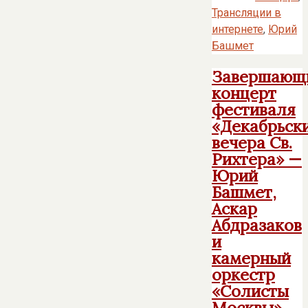
Трансляции в
интернете
,
Юрий
Башмет
Завершающ
концерт
фестиваля
«Декабрьск
вечера Св.
Рихтера» —
Юрий
Башмет,
Аскар
Абдразаков
и
камерный
оркестр
«Солисты
Москвы»,