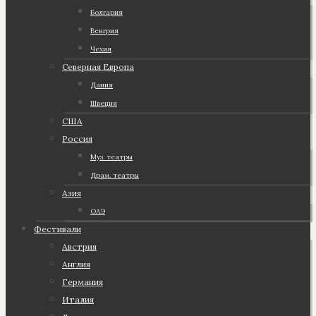
Болгария
Венгрия
Чехия
Северная Европа
Дания
Швеция
США
Россия
Муз. театры
Драм. театры
Азия
ОАЭ
Фестивали
Австрия
Англия
Германия
Италия