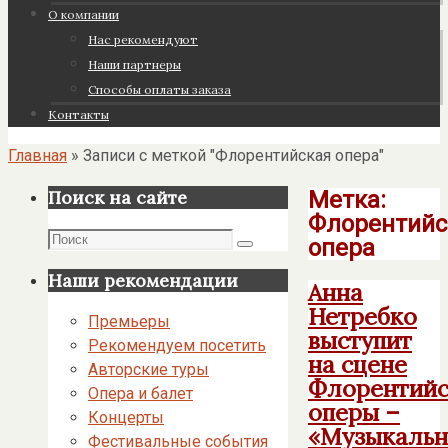
О компании
Нас рекомендуют
Наши партнеры
Cпособы оплаты заказа
Контакты
Главная
»
Записи с меткой "Флорентийская опера"
Метка:
Поиск на сайте
Флорентийс
Поиск
опера
Поиск
Наши рекомендации
Анна
Нетребко
Премьеры
выступит
Рекомендуем посетить
на сцене
Авторские туры
Флорентийс
Опера и балет
оперы –
Концерты
«Музыкаль
Фестивальные события