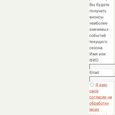
Вы будете
получать
анонсы
наиболее
значимых
событий
текущего
сезона
Имя или
ФИО
Email
Я даю
своё
согласие на
обработку
моих