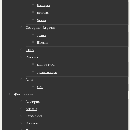
Болгария
Венгрия
Чехия
Северная Европа
Дания
Швеция
США
Россия
Муз. театры
Драм. театры
Азия
ОАЭ
Фестивали
Австрия
Англия
Германия
Италия