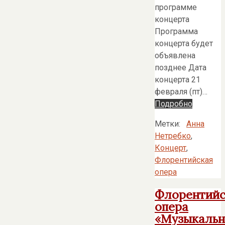
программе
концерта
Программа
концерта будет
объявлена
позднее Дата
концерта 21
февраля (пт)…
Подробно
Метки:
Анна
Нетребко
,
Концерт
,
Флорентийская
опера
Флорентийс
опера
«Музыкаль