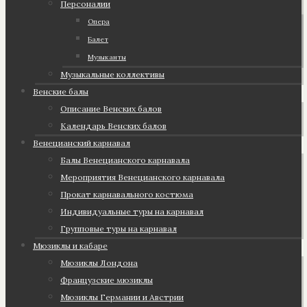
Персоналии
Опера
Балет
Музыканты
Музыкальные коллективы
Венские балы
Описание Венских балов
Календарь Венских балов
Венецианский карнавал
Балы Венецианского карнавала
Мероприятия Венецианского карнавала
Прокат карнавального костюма
Индивидуальные туры на карнавал
Групповые туры на карнавал
Мюзиклы и кабаре
Мюзиклы Лондона
Французские мюзиклы
Мюзиклы Германии и Австрии