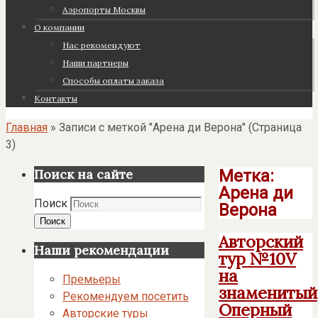
Аэропорты Москвы
О компании
Нас рекомендуют
Наши партнеры
Cпособы оплаты заказа
Контакты
Главная
»
Записи с меткой "Арена ди Верона"
(Страница
3)
Метка:
Поиск на сайте
Арена ди
Поиск
Верона
Поиск
Авторский
Наши рекомендации
тур №10V
на
Премьеры
знаменитый
Рекомендуем посетить
Оперный
Авторские туры