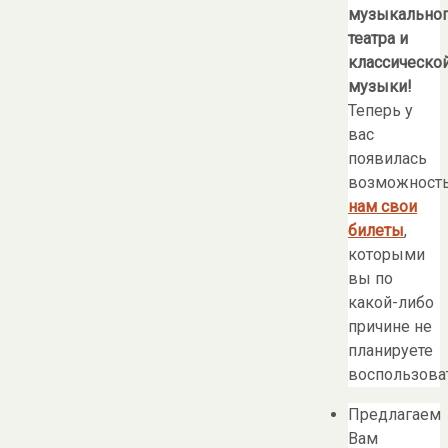
музыкально
театра и
классическо
музыки!
Теперь у
вас
появилась
возможност
нам свои
билеты
,
которыми
вы по
какой-либо
причине не
планируете
воспользоват
Предлагаем
Вам