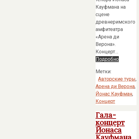
Кауфмана на
сцене
древнеримского
амфитеатра
«Арена ди
Верона».
Концерт…
Подробно
Метки:
Авторские туры
,
Арена ди Верона
,
Йонас Кауфман
,
Концерт
Гала-
концерт
Йонаса
Кауфмана