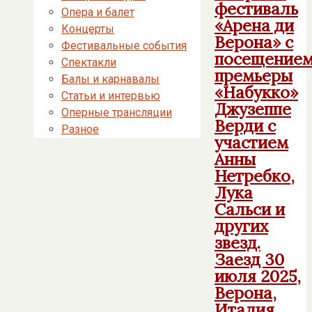
фестиваль
Опера и балет
«Арена ди
Концерты
Верона» с
Фестивальные события
посещение
Спектакли
премьеры
Балы и карнавалы
«Набукко»
Статьи и интервью
Джузеппе
Оперные трансляции
Верди с
Разное
участием
Анны
Нетребко,
Лука
Сальси и
других
звезд.
Заезд 30
июля 2025,
Верона,
Италия