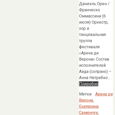
Даниэль Орен /
Франческо
Оммассини (6
июля) Оркестр,
хор и
танцевальная
труппа
фестиваля
«Арена ди
Верона» Состав
исполнителей
Аида (сопрано) –
Анна Нетребко…
Подробно
Метки:
Арена ди
Верона
,
Екатерина
Семенчук
,