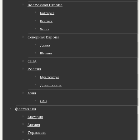
Восточная Европа
Болгария
Венгрия
Чехия
Северная Европа
Дания
Швеция
США
Россия
Муз. театры
Драм. театры
Азия
ОАЭ
Фестивали
Австрия
Англия
Германия