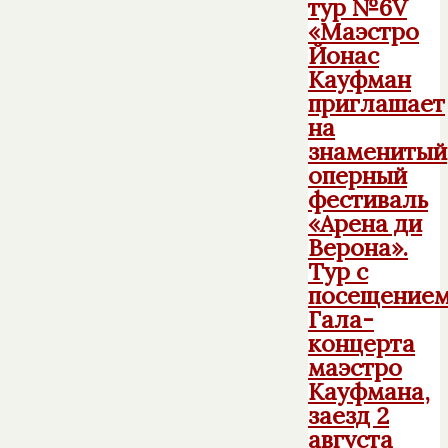
тур №6V
«Маэстро
Йонас
Кауфман
приглашает
на
знаменитый
оперный
фестиваль
«Арена ди
Верона».
Тур с
посещение
Гала-
концерта
маэстро
Кауфмана,
заезд 2
августа