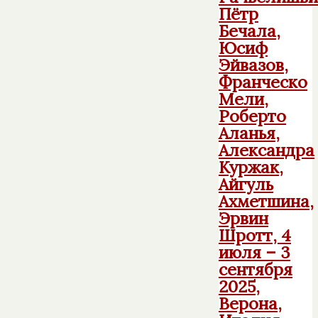
Пётр
Бечала,
Юсиф
Эйвазов,
Франческо
Мели,
Роберто
Аланья,
Александра
Куржак,
Айгуль
Ахметшина,
Эрвин
Шротт, 4
июля – 3
сентября
2025,
Верона,