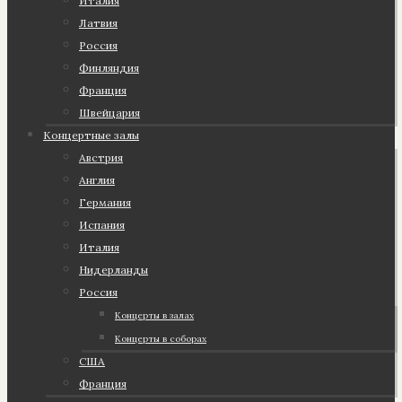
Италия
Латвия
Россия
Финляндия
Франция
Швейцария
Концертные залы
Австрия
Англия
Германия
Испания
Италия
Нидерланды
Россия
Концерты в залах
Концерты в соборах
США
Франция