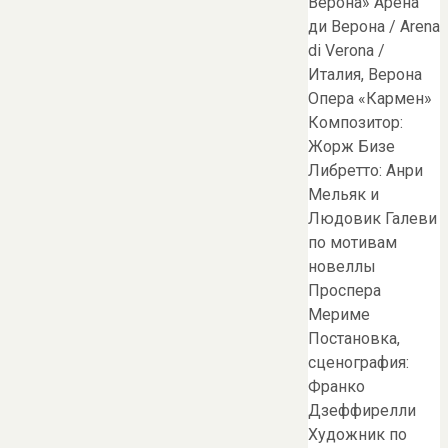
Верона» Арена
ди Верона / Arena
di Verona /
Италия, Верона
Опера «Кармен»
Композитор:
Жорж Бизе
Либретто: Анри
Мельяк и
Людовик Галеви
по мотивам
новеллы
Проспера
Мериме
Постановка,
сценография:
Франко
Дзеффирелли
Художник по