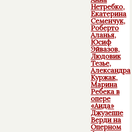
Нетребко,
Екатерина
Семенчук,
Роберто
Аланья,
Юсиф
Эйвазов,
Людовик
Тезье,
Александра
Куржак,
Марина
Ребека в
опере
«Аида»
Джузеппе
Верди на
Оперном