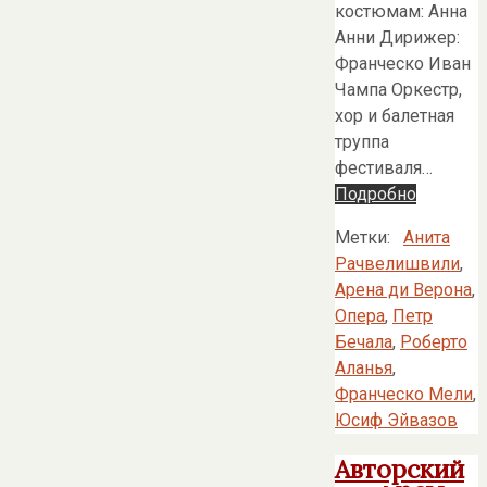
костюмам: Анна
Анни Дирижер:
Франческо Иван
Чампа Оркестр,
хор и балетная
труппа
фестиваля…
Подробно
Метки:
Анита
Рачвелишвили
,
Арена ди Верона
,
Опера
,
Петр
Бечала
,
Роберто
Аланья
,
Франческо Мели
,
Юсиф Эйвазов
Авторский