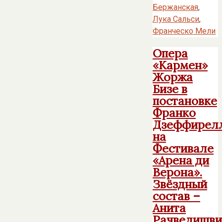
Бержанская
,
Лука Сальси
,
Франческо Мели
Опера
«Кармен»
Жоржа
Бизе в
постановке
Франко
Дзеффирел
на
Фестивале
«Арена ди
Верона».
Звёздный
состав –
Анита
Рачвелишви