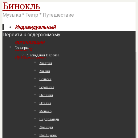
Бинокль
Музыка * Театр * Путешествие
Индивидуальный
Перейти к содержимому
подход к
организации
Театры
Вашего
Западная Европа
путешествия!
Австрия
Англия
Бельгия
Германия
Испания
Италия
Монако
Нидерланды
Франция
Швейцария