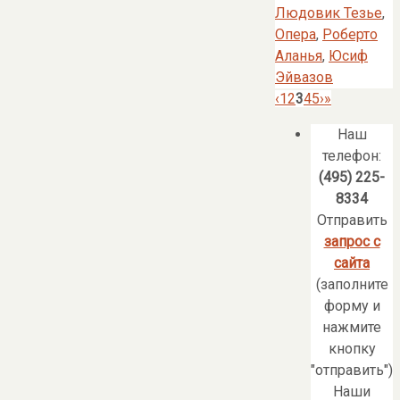
Людовик Тезье
,
Опера
,
Роберто
Аланья
,
Юсиф
Эйвазов
‹
1
2
3
4
5
›
»
Наш
телефон:
(495) 225-
8334
Отправить
запрос с
сайта
(заполните
форму и
нажмите
кнопку
"отправить")
Наши