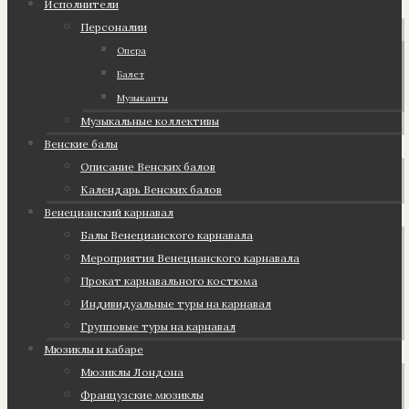
Исполнители
Персоналии
Опера
Балет
Музыканты
Музыкальные коллективы
Венские балы
Описание Венских балов
Календарь Венских балов
Венецианский карнавал
Балы Венецианского карнавала
Мероприятия Венецианского карнавала
Прокат карнавального костюма
Индивидуальные туры на карнавал
Групповые туры на карнавал
Мюзиклы и кабаре
Мюзиклы Лондона
Французские мюзиклы