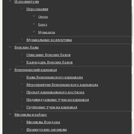
Исполнители
Персоналии
Опера
Балет
Музыканты
Музыкальные коллективы
Венские балы
Описание Венских балов
Календарь Венских балов
Венецианский карнавал
Балы Венецианского карнавала
Мероприятия Венецианского карнавала
Прокат карнавального костюма
Индивидуальные туры на карнавал
Групповые туры на карнавал
Мюзиклы и кабаре
Мюзиклы Лондона
Французские мюзиклы