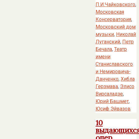
П.И.Чайковского
,
Московская
Консерватория
,
Московский дом
музыки
,
Николай
Луганский
,
Петр
Бечала
,
Театр
имени
Станиславского
и Немировича-
Данченко
,
Хибла
Герзмава
,
Элисо
Вирсаладзе
,
Юрий Башмет
,
Юсиф Эйвазов
10
выдающихс
опер