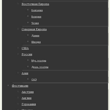
Восточная Европа
Болгария
Венгрия
Чехия
Северная Европа
Дания
Швеция
США
Россия
Муз. театры
Драм. театры
Азия
ОАЭ
Фестивали
Австрия
Англия
Германия