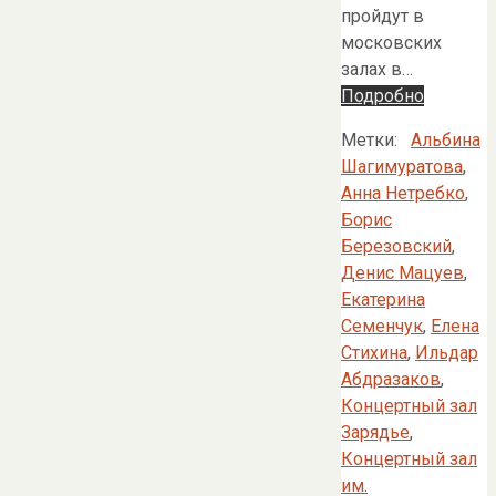
пройдут в
московских
залах в…
Подробно
Метки:
Альбина
Шагимуратова
,
Анна Нетребко
,
Борис
Березовский
,
Денис Мацуев
,
Екатерина
Семенчук
,
Елена
Стихина
,
Ильдар
Абдразаков
,
Концертный зал
Зарядье
,
Концертный зал
им.