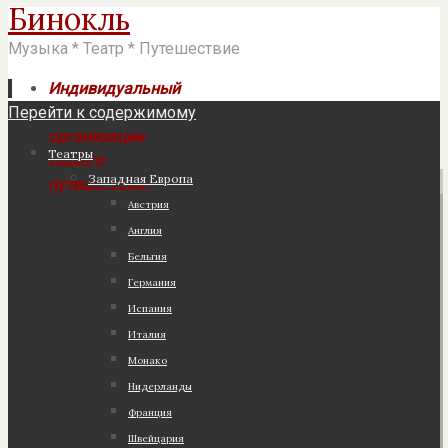
Бинокль
Музыка * Театр * Путешествие
Индивидуальный
Перейти к содержимому
подход к
организации
Театры
Вашего
Западная Европа
путешествия!
Австрия
Англия
Бельгия
Германия
Испания
Италия
Монако
Нидерланды
Франция
Швейцария