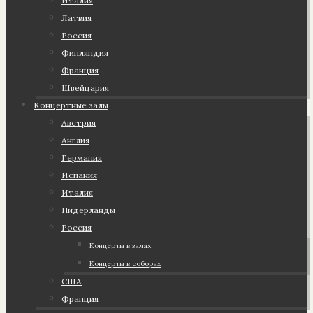
Италия
Латвия
Россия
Финляндия
Франция
Швейцария
Концертные залы
Австрия
Англия
Германия
Испания
Италия
Нидерланды
Россия
Концерты в залах
Концерты в соборах
США
Франция