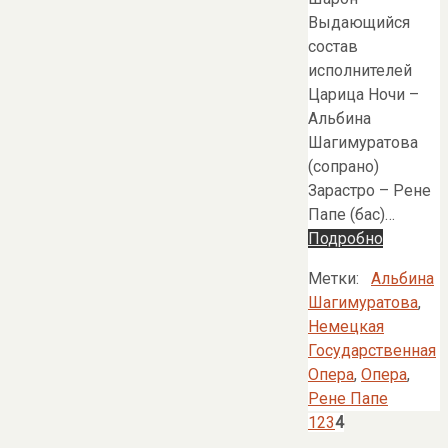
Выдающийся
состав
исполнителей
Царица Ночи –
Альбина
Шагимуратова
(сопрано)
Зарастро – Рене
Папе (бас)…
Подробно
Метки:
Альбина
Шагимуратова
,
Немецкая
Государственная
Опера
,
Опера
,
Рене Папе
1
2
3
4