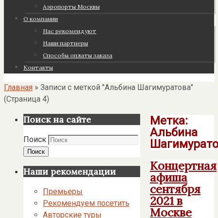
Аэропорты Москвы
О компании
Нас рекомендуют
Наши партнеры
Cпособы оплаты заказа
Контакты
Главная
»
Записи с меткой "Альбина Шагимуратова"
(Страница 4)
Метка:
Поиск на сайте
Альбина
Поиск
Шагимурато
Поиск
Концертная
Наши рекомендации
афиша
сентября
Премьеры
2021 в
Рекомендуем посетить
Москве
Авторские туры