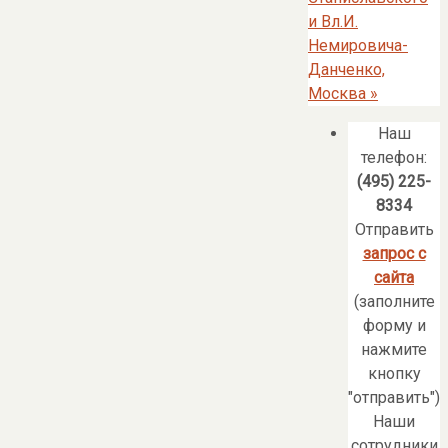
и Вл.И.
Немировича-
Данченко,
Москва
»
Наш
телефон:
(495) 225-
8334
Отправить
запрос с
сайта
(заполните
форму и
нажмите
кнопку
"отправить")
Наши
сотрудники