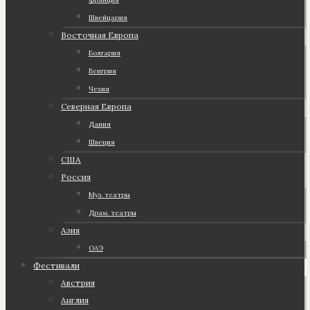
Швейцария
Восточная Европа
Болгария
Венгрия
Чехия
Северная Европа
Дания
Швеция
США
Россия
Муз. театры
Драм. театры
Азия
ОАЭ
Фестивали
Австрия
Англия