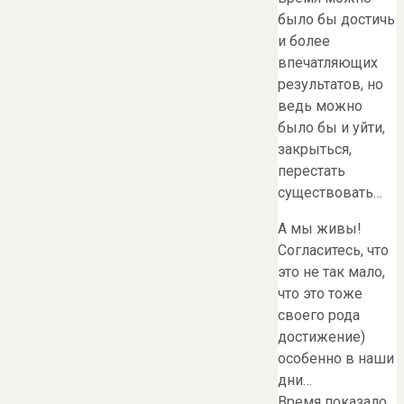
было бы достичь
и более
впечатляющих
результатов, но
ведь можно
было бы и уйти,
закрыться,
перестать
существовать…
А мы живы!
Согласитесь, что
это не так мало,
что это тоже
своего рода
достижение)
особенно в наши
дни…
Время показало,