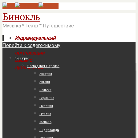
Бинокль
Музыка * Театр * Путешествие
Индивидуальный
Перейти к содержимому
подход к
организации
Театры
Вашего
Западная Европа
путешествия!
Австрия
Англия
Бельгия
Германия
Испания
Италия
Монако
Нидерланды
Франция