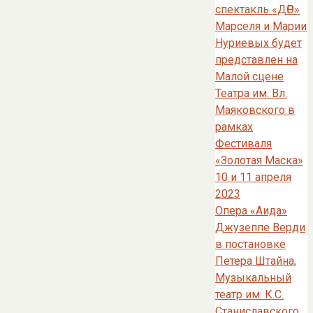
спектакль «ДӨР»
Марселя и Марии
Нуриевых будет
представлен на
Малой сцене
Театра им. Вл.
Маяковского в
рамках
Фестиваля
«Золотая Маска»
10 и 11 апреля
2023
Опера «Аида»
Джузеппе Верди
в постановке
Петера Штайна,
Музыкальный
театр им. К.С.
Станиславского