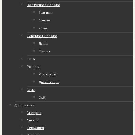
Восточная Европа
Болгария
Венгрия
Чехия
Северная Европа
Дания
Швеция
США
Россия
Муз. театры
Драм. театры
Азия
ОАЭ
Фестивали
Австрия
Англия
Германия