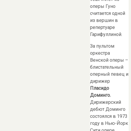
оперы Гуно
считается одной
из вершин в
репертуаре
Гарифуллиной.
За пультом
оркестра
Венской оперы –
блистательный
оперный певец и
дирижер
Пласидо
Доминго.
Дирижерский
дебют Доминго
состоялся в 1973
году в Нью-Йорк
Сити опере.