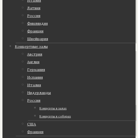
Италия
Латвия
Россия
Финляндия
Франция
Швейцария
Концертные залы
Австрия
Англия
Германия
Испания
Италия
Нидерланды
Россия
Концерты в залах
Концерты в соборах
США
Франция