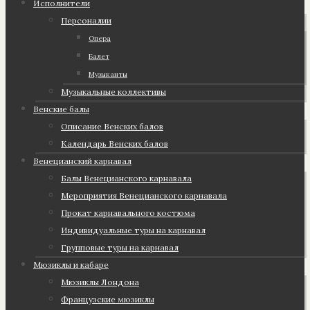
Исполнители
Персоналии
Опера
Балет
Музыканты
Музыкальные коллективы
Венские балы
Описание Венских балов
Календарь Венских балов
Венецианский карнавал
Балы Венецианского карнавала
Мероприятия Венецианского карнавала
Прокат карнавального костюма
Индивидуальные туры на карнавал
Групповые туры на карнавал
Мюзиклы и кабаре
Мюзиклы Лондона
Французские мюзиклы