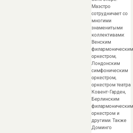
Маэстро
сотрудничает со
многими
знаменитыми
коллективами:
Венским
филармонически
оркестром,
Лондонским
симфоническим
оркестром,
оркестром театра
Ковент-Гарден,
Берлинским
филармонически
оркестром и
другими. Также
Доминго