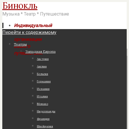
Бинокль
Музыка * Театр * Путешествие
Индивидуальный
Перейти к содержимому
подход к
организации
Театры
Вашего
Западная Европа
путешествия!
Австрия
Англия
Бельгия
Германия
Испания
Италия
Монако
Нидерланды
Франция
Швейцария