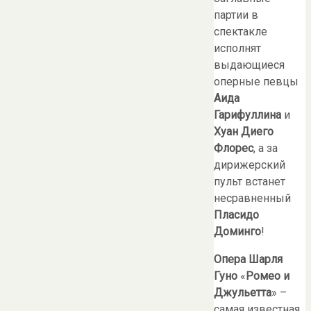
партии в
спектакле
исполнят
выдающиеся
оперные певцы
Аида
Гарифуллина
и
Хуан Диего
Флорес
, а за
дирижерский
пульт встанет
несравненный
Пласидо
Доминго
!
Опера Шарля
Гуно
«
Ромео и
Джульетта
» –
самая известная