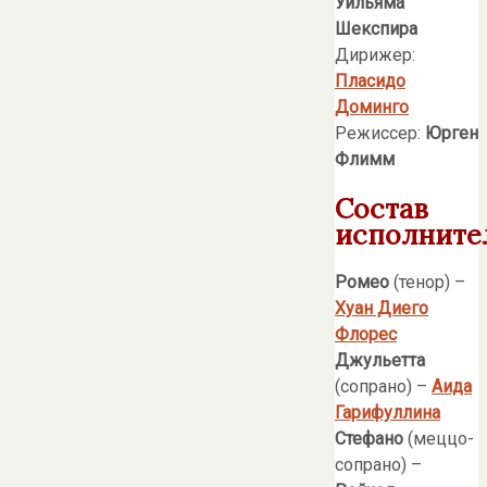
Уильяма
Шекспира
Дирижер:
Пласидо
Доминго
Режиссер:
Юрген
Флимм
Состав
исполните
Ромео
(тенор) –
Хуан Диего
Флорес
Джульетта
(сопрано) –
Аида
Гарифуллина
Стефано
(меццо-
сопрано) –