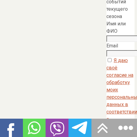
событий
текущего
сезона
Имя или
ФИО
Email
Я даю
своё
согласие на
обработку
моих
персональны
данных в
соответстви
с
требованиям
Федерально