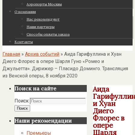
Аэропорты Москвы
О компании
Нас рекомендуют
Наши партнеры
Cпособы оплаты заказа
Контакты
Главная
»
Архив событий
»
Аида Гарифуллина и Хуан
Диего Флорес в опере Шарля Гуно «Ромео и
Джульетта». Дирижер – Пласидо Доминго. Трансляция
из Венской оперы, 8 ноября 2020
Аида
Поиск на сайте
Гарифулли
Поиск
и Хуан
Поиск
Диего
Флорес в
Наши рекомендации
опере
Шарля
Премьеры