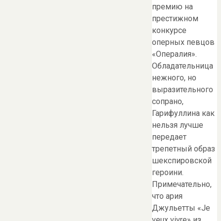
премию на
престижном
конкурсе
оперных певцов
«Опералия».
Обладательница
нежного, но
выразительного
сопрано,
Гарифуллина как
нельзя лучше
передает
трепетный образ
шекспировской
героини.
Примечательно,
что ария
Джульетты «Je
veux vivre» из