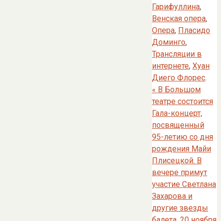
Гарифуллина
,
Венская опера
,
Опера
,
Пласидо
Доминго
,
Трансляции в
интернете
,
Хуан
Диего Флорес
.
«
В Большом
театре состоится
Гала-концерт,
посвященный
95-летию со дня
рождения Майи
Плисецкой. В
вечере примут
участие Светлана
Захарова и
другие звезды
балета, 20 ноября