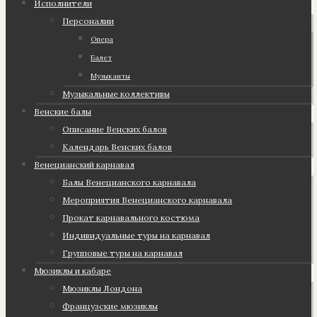
Исполнители
Персоналии
Опера
Балет
Музыканты
Музыкальные коллективы
Венские балы
Описание Венских балов
Календарь Венских балов
Венецианский карнавал
Балы Венецианского карнавала
Мероприятия Венецианского карнавала
Прокат карнавального костюма
Индивидуальные туры на карнавал
Групповые туры на карнавал
Мюзиклы и кабаре
Мюзиклы Лондона
Французские мюзиклы