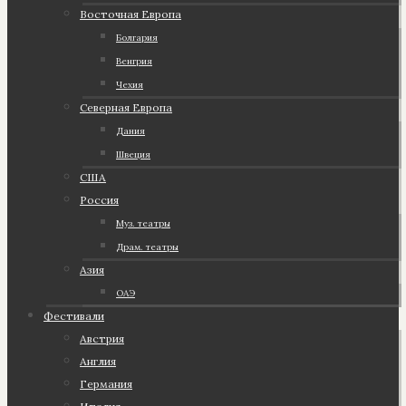
Восточная Европа
Болгария
Венгрия
Чехия
Северная Европа
Дания
Швеция
США
Россия
Муз. театры
Драм. театры
Азия
ОАЭ
Фестивали
Австрия
Англия
Германия