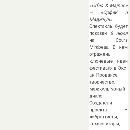
«
Orfeo
&
Majnun
»
— «Орфей и
Маджнун»
.
Спектакль будет
показан
8 июля
на Cours
Mirabeau. В нем
отражены
ключевые идеи
фестиваля в Экс-
ан-Провансе:
творчество,
межкультурный
диалог.
Создатели
проекта –
либреттисты,
композиторы,