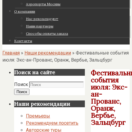
Аэропорты Москвы
О компании
Нас рекомендуют
Наши партнеры
Cпособы оплаты заказа
Контакты
Главная
»
Наши рекомендации
»
Фестивальные события
июля: Экс-ан-Прованс, Оранж, Вербье, Зальцбург
Фестивальн
Поиск на сайте
события
Поиск
июля: Экс-
Поиск
ан-
Прованс,
Наши рекомендации
Оранж,
Вербье,
Премьеры
Зальцбург
Рекомендуем посетить
Авторские туры