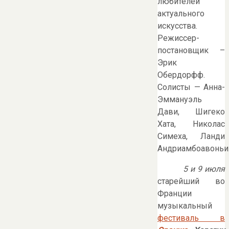
любителей
актуального
искусства.
Режиссер-
постановщик –
Эрик
Обердорфф.
Солисты — Анна-
Эммануэль
Дави, Шигеко
Хата, Николас
Симеха, Ланди
Андриамбоавоньи
5 и 9 июля
старейший во
Франции
музыкальный
фестиваль в