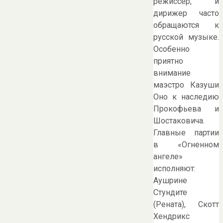
режиссер, и
дирижер часто
обращаются к
русской музыке.
Особенно
приятно
внимание
маэстро Казуши
Оно к наследию
Прокофьева и
Шостаковича.
Главные партии
в «Огненном
ангеле»
исполняют:
Аушрине
Стундите
(Рената), Скотт
Хендрикс