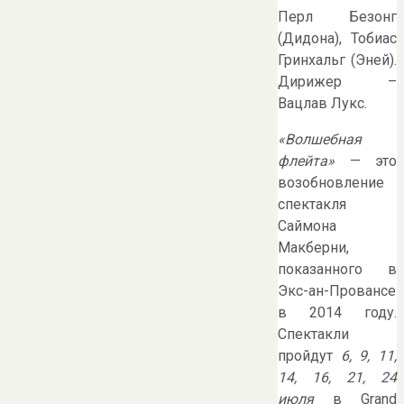
Перл Безонг
(Дидона), Тобиас
Гринхальг (Эней).
Дирижер –
Вацлав Лукс.
«Волшебная
флейта»
— это
возобновление
спектакля
Саймона
Макберни,
показанного в
Экс-ан-Провансе
в 2014 году.
Спектакли
пройдут
6, 9, 11,
14, 16, 21, 24
июля
в Grand