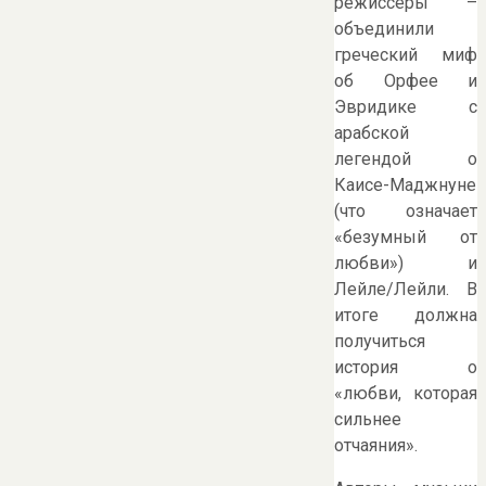
режиссеры –
объединили
греческий миф
об Орфее и
Эвридике с
арабской
легендой о
Каисе-Маджнуне
(что означает
«безумный от
любви») и
Лейле/Лейли. В
итоге должна
получиться
история о
«любви, которая
сильнее
отчаяния».