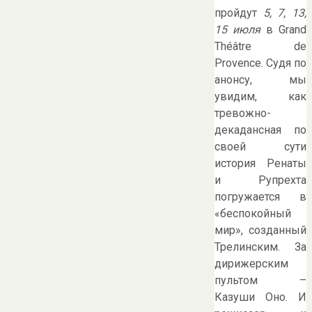
пройдут
5, 7, 13,
15 июля
в Grand
Théâtre de
Provence. Судя по
анонсу, мы
увидим, как
тревожно-
декадансная по
своей сути
история Ренаты
и Рупрехта
погружается в
«беспокойный
мир», созданный
Трелинским. За
дирижерским
пультом –
Казуши Оно. И