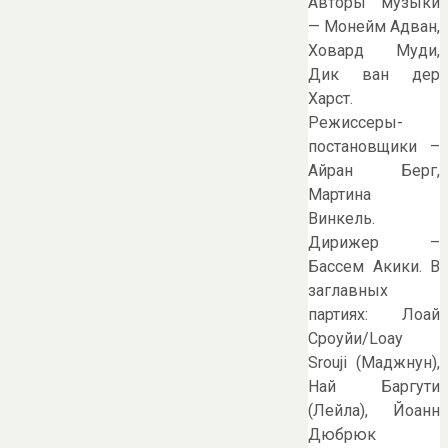
Авторы музыки
— Монейм Адван,
Ховард Муди,
Дик ван дер
Харст.
Режиссеры-
постановщики –
Айран Берг,
Мартина
Винкель.
Дирижер –
Бассем Акики. В
заглавных
партиях: Лоай
Сроуйи/Loay
Srouji (Маджнун),
Най Баргути
(Лейла), Йоанн
Дюбрюк