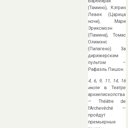
Барбейрак
(Тамино), Кэтрин
Левек (Царица
ночи), Мари
Эриксмоэн
(Памина), Томас
Олимэнс
(Папагено). За
дирижерским
пультом –
Рафаэль Пишон.
4, 6, 9, 11, 14, 16
июля
в Театре
архиепископства
— Théâtre de
l’Archevêché —
пройдут
премьерные