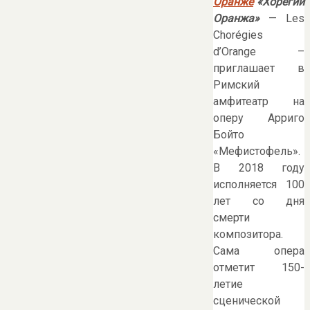
Оранже
«Хоpегии
Оpанжа»
— Les
Chorégies
d’Orange –
приглашает в
Римский
амфитеатр на
оперу Арриго
Бойто
«Мефистофель».
В 2018 году
исполняется 100
лет со дня
смерти
композитора.
Сама опера
отметит 150-
летие
сценической