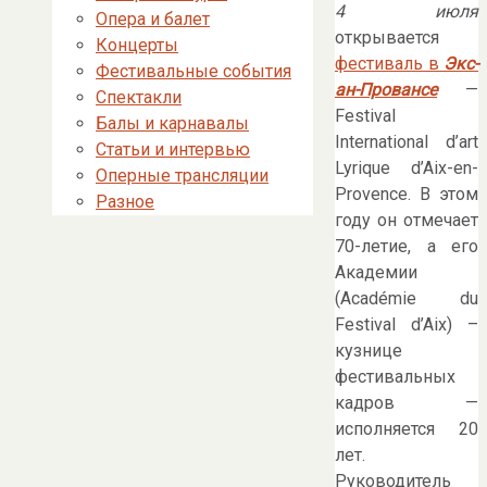
4 июля
Опера и балет
открывается
Концерты
фестиваль в
Экс-
Фестивальные события
ан-Провансе
—
Спектакли
Festival
Балы и карнавалы
International d’art
Статьи и интервью
Lyrique d’Aix-en-
Оперные трансляции
Provence. В этом
Разное
году он отмечает
70-летие, а его
Академии
(Académie du
Festival d’Aix) –
кузнице
фестивальных
кадров —
исполняется 20
лет.
Руководитель