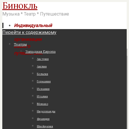
Бинокль
Музыка * Театр * Путешествие
Индивидуальный
Перейти к содержимому
подход к
организации
Театры
Вашего
Западная Европа
путешествия!
Австрия
Англия
Бельгия
Германия
Испания
Италия
Монако
Нидерланды
Франция
Швейцария