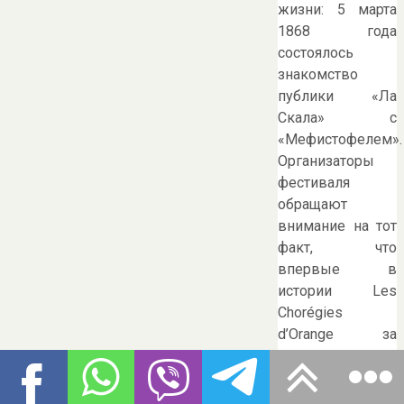
жизни: 5 марта
1868 года
состоялось
знакомство
публики «Ла
Скала» с
«Мефистофелем».
Организаторы
фестиваля
обращают
внимание на тот
факт, что
впервые в
истории Les
Chorégies
d’Orange за
музыкальную
сторону
спектакля