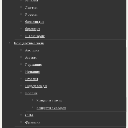
Италия
Латвия
Россия
Финляндия
Франция
Швейцария
Концертные залы
Австрия
Англия
Германия
Испания
Италия
Нидерланды
Россия
Концерты в залах
Концерты в соборах
США
Франция