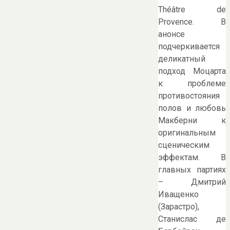
Théâtre de
Provence. В
анонсе
подчеркивается
деликатный
подход Моцарта
к проблеме
противостояния
полов и любовь
Макберни к
оригинальным
сценическим
эффектам. В
главных партиях
– Дмитрий
Иващенко
(Зарастро),
Станислас де