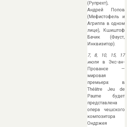
(Рупрехт),
Андрей Попов
(Мефистофель и
Агриппа в одном
лице), Кшиштоф
Бачик (Фауст,
Инквизитор).
7,
8, 10, 15, 17
июля
в Экс-ан-
Провансе —
мировая
премьера: в
Théâtre Jeu de
Paume будет
представлена
опера чешского
композитора
Ондржея