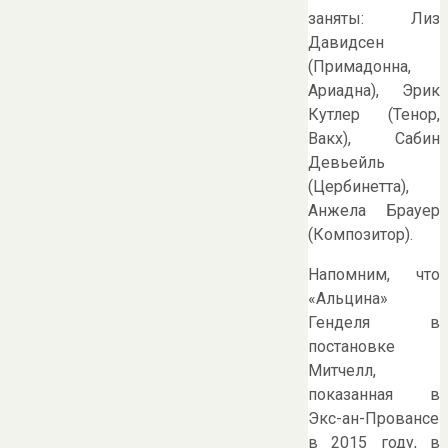
заняты: Лиз
Давидсен
(Примадонна,
Ариадна), Эрик
Кутлер (Тенор,
Вакх), Сабин
Девьейль
(Цербинетта),
Анжела Брауер
(Композитор).
Напомним, что
«Альцина»
Генделя в
постановке
Митчелл,
показанная в
Экс-ан-Провансе
в 2015 году, в