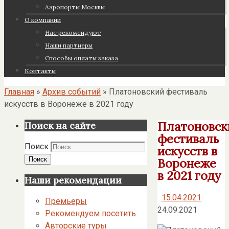
Аэропорты Москвы
О компании
Нас рекомендуют
Наши партнеры
Cпособы оплаты заказа
Контакты
Главная
»
Архив событий
»
Платоновский фестиваль
искусств в Воронеже в 2021 году
Платоновск
Поиск на сайте
фестиваль
Поиск
искусств в
Поиск
Воронеже
в 2021 году
Наши рекомендации
15.04.2021
Премьеры
24.09.2021
Рекомендуем посетить
Авторские туры