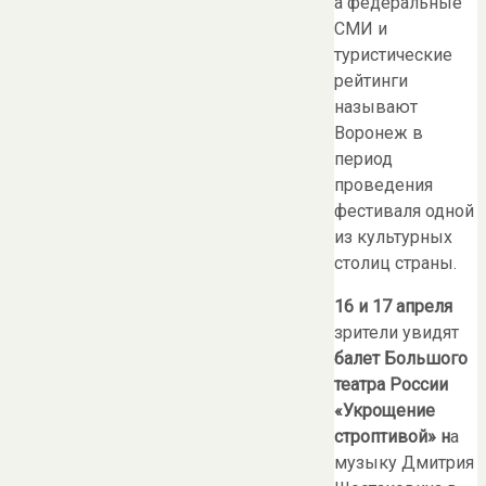
а федеральные
СМИ и
туристические
рейтинги
называют
Воронеж в
период
проведения
фестиваля одной
из культурных
столиц страны.
16 и 17 апреля
зрители увидят
балет Большого
театра России
«Укрощение
строптивой» н
а
музыку Дмитрия