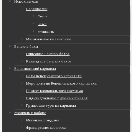
Исполнители
Персоналии
Опера
Балет
Музыканты
Музыкальные коллективы
Венские балы
Описание Венских балов
Календарь Венских балов
Венецианский карнавал
Балы Венецианского карнавала
Мероприятия Венецианского карнавала
Прокат карнавального костюма
Индивидуальные туры на карнавал
Групповые туры на карнавал
Мюзиклы и кабаре
Мюзиклы Лондона
Французские мюзиклы