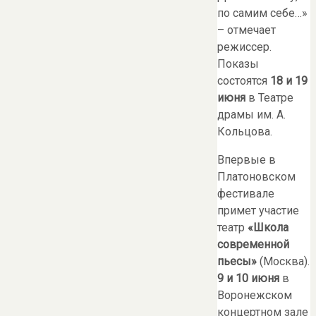
по самим себе…»
– отмечает
режиссер.
Показы
состоятся
18 и 19
июня
в Театре
драмы им. А.
Кольцова.
Впервые в
Платоновском
фестивале
примет участие
театр
«Школа
современной
пьесы»
(Москва).
9 и 10 июня
в
Воронежском
концертном зале