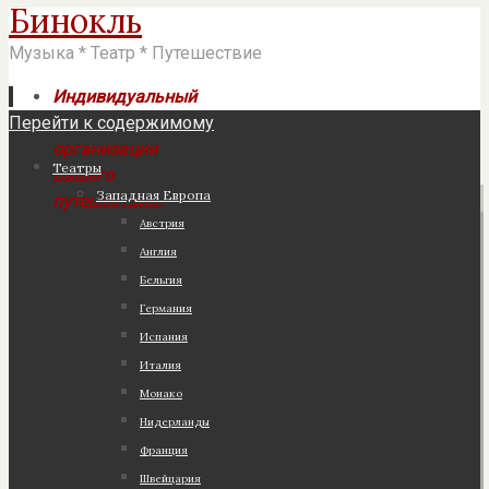
Бинокль
Музыка * Театр * Путешествие
Индивидуальный
Перейти к содержимому
подход к
организации
Театры
Вашего
Западная Европа
путешествия!
Австрия
Англия
Бельгия
Германия
Испания
Италия
Монако
Нидерланды
Франция
Швейцария