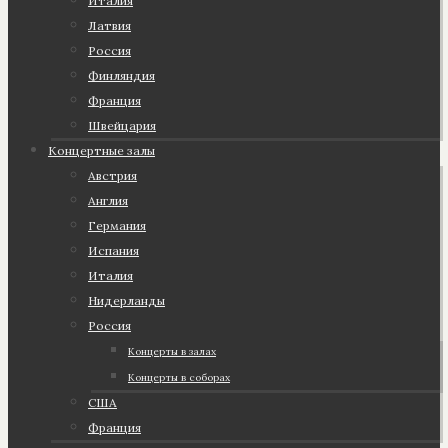
Италия
Латвия
Россия
Финляндия
Франция
Швейцария
Концертные залы
Австрия
Англия
Германия
Испания
Италия
Нидерланды
Россия
Концерты в залах
Концерты в соборах
США
Франция