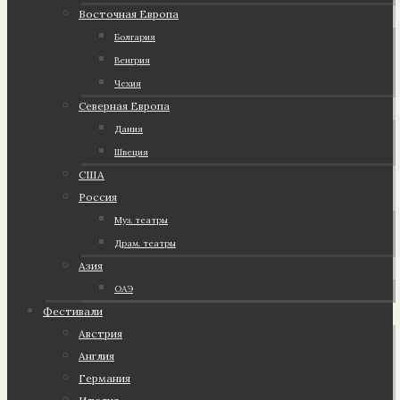
Восточная Европа
Болгария
Венгрия
Чехия
Северная Европа
Дания
Швеция
США
Россия
Муз. театры
Драм. театры
Азия
ОАЭ
Фестивали
Австрия
Англия
Германия