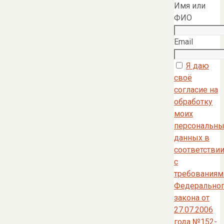
Имя или
ФИО
Email
Я даю
своё
согласие на
обработку
моих
персональны
данных в
соответстви
с
требованиям
Федерально
закона от
27.07.2006
года №152-