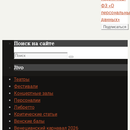
ФЗ «О
персональны
данных»
Поиск на сайте
Поиск
Поиск
Jivo
Театры
Фестивали
Концертные залы
Персоналии
Либретто
Критические статьи
Венские балы
Венецианский карнавал 2026