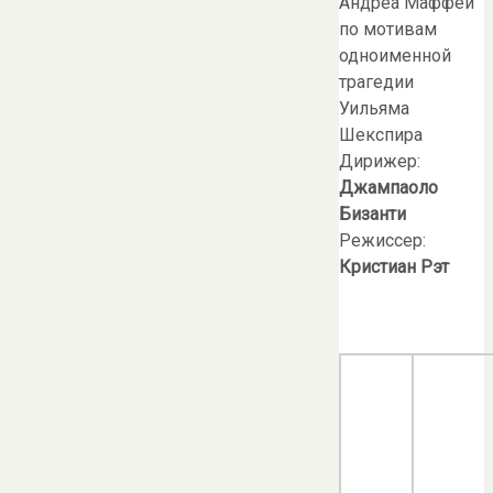
Андреа Маффеи
по мотивам
одноименной
трагедии
Уильяма
Шекспира
Дирижер:
Джампаоло
Бизанти
Режиссер:
Кристиан Рэт