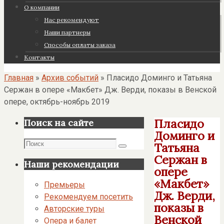
О компании
Нас рекомендуют
Наши партнеры
Cпособы оплаты заказа
Контакты
Главная
»
Архив событий
»
Пласидо Доминго и Татьяна
Сержан в опере «Макбет» Дж. Верди, показы в Венской
опере, октябрь-ноябрь 2019
Пласидо
Поиск на сайте
Доминго и
Поиск
Татьяна
Поиск
Сержан в
Наши рекомендации
опере
«Макбет»
Премьеры
Дж. Верди,
Рекомендуем посетить
показы в
Авторские туры
Венской
Опера и балет