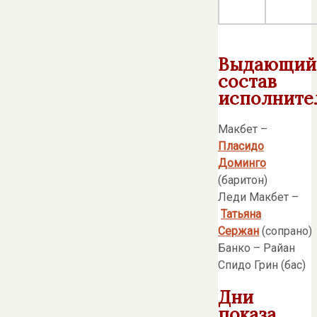
Выдающий
состав
исполните
Макбет –
Пласидо
Доминго
(баритон)
Леди Макбет –
Татьяна
Сержан
(сопрано)
Банко – Райан
Спидо Грин (бас)
Дни
показа