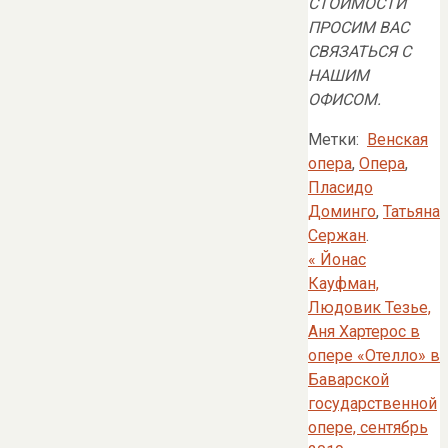
СТОИМОСТИ
ПРОСИМ ВАС
СВЯЗАТЬСЯ С
НАШИМ
ОФИСОМ.
Метки:
Венская
опера
,
Опера
,
Пласидо
Доминго
,
Татьяна
Сержан
.
«
Йонас
Кауфман,
Людовик Тезье,
Аня Хартерос в
опере «Отелло» в
Баварской
государственной
опере, сентябрь