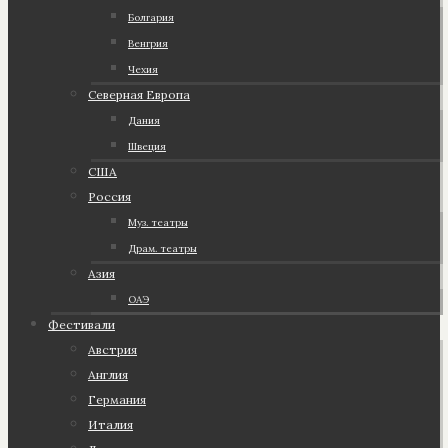
Болгария
Венгрия
Чехия
Северная Европа
Дания
Швеция
США
Россия
Муз. театры
Драм. театры
Азия
ОАЭ
Фестивали
Австрия
Англия
Германия
Италия