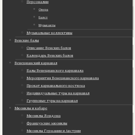
Персоналии
Опера
Балет
Музыканты
Музыкальные коллективы
Венские балы
Описание Венских балов
Календарь Венских балов
Венецианский карнавал
Балы Венецианского карнавала
Мероприятия Венецианского карнавала
Прокат карнавального костюма
Индивидуальные туры на карнавал
Групповые туры на карнавал
Мюзиклы и кабаре
Мюзиклы Лондона
Французские мюзиклы
Мюзиклы Германии и Австрии