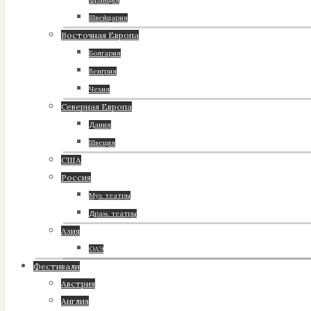
Швейцария
Восточная Европа
Болгария
Венгрия
Чехия
Северная Европа
Дания
Швеция
США
Россия
Муз. театры
Драм. театры
Азия
ОАЭ
Фестивали
Австрия
Англия