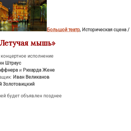
Большой театр
, Историческая сцена /
«Летучая мышь»
 концертное исполнение
н Штраус
аффнера
и
Рихарда Жене
вщик:
Иван Великанов
й Золотовицкий
лей будет объявлен позднее