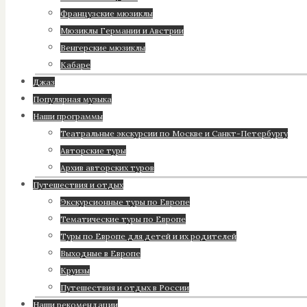
Французские мюзиклы
Мюзиклы Германии и Австрии
Венгерские мюзиклы
Кабаре
Джаз
Популярная музыка
Наши программы
Театральные экскурсии по Москве и Санкт-Петербургу
Авторские туры
Архив авторских туров
Путешествия и отдых
Экскурсионные туры по Европе
Тематические туры по Европе
Туры по Европе для детей и их родителей
Выходные в Европе
Круизы
Путешествия и отдых в России
Наши рекомендации