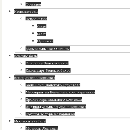
Франция
Исполнители
Персоналии
Опера
Балет
Музыканты
Музыкальные коллективы
Венские балы
Описание Венских балов
Календарь Венских балов
Венецианский карнавал
Балы Венецианского карнавала
Мероприятия Венецианского карнавала
Прокат карнавального костюма
Индивидуальные туры на карнавал
Групповые туры на карнавал
Мюзиклы и кабаре
Мюзиклы Лондона