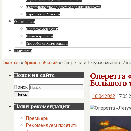
Международное удостоверение личности
Аэропорты Москвы
О компании
Нас рекомендуют
Наши партнеры
Cпособы оплаты заказа
Контакты
Главная
»
Архив событий
»
Оперетта «Летучая мышь» Иога
Оперетта 
Поиск на сайте
Большого т
Поиск
Поиск
18.04.2022
17.05.
Наши рекомендации
Премьеры
Рекомендуем посетить