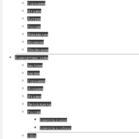
Германия
Италия
Латвия
Россия
Финляндия
Франция
Швейцария
Концертные залы
Австрия
Англия
Германия
Испания
Италия
Нидерланды
Россия
Концерты в залах
Концерты в соборах
США