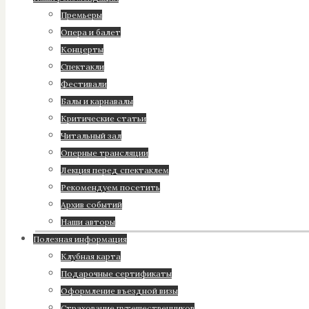
Премьеры
Опера и балет
Концерты
Спектакли
Фестивали
Балы и карнавалы
Критические статьи
Читальный зал
Оперные трансляции
Лекция перед спектаклем
Рекомендуем посетить
Архив событий
Наши авторы
Полезная информация
Клубная карта
Подарочные сертификаты
Оформление въездной визы
Страхование путешественников