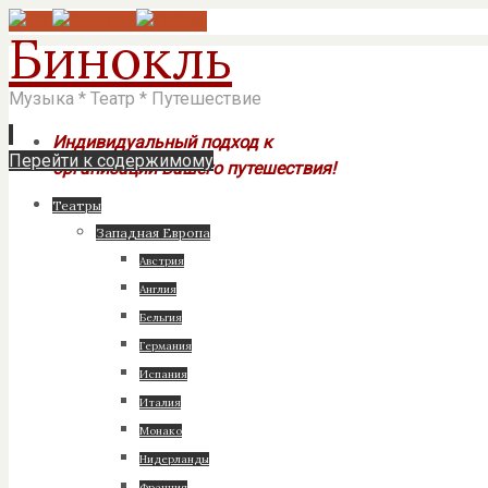
Бинокль
Музыка * Театр * Путешествие
Индивидуальный подход к
Перейти к содержимому
организации Вашего путешествия!
Театры
Западная Европа
Австрия
Англия
Бельгия
Германия
Испания
Италия
Монако
Нидерланды
Франция