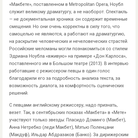
«Макбете», поставленном в Metropolitan Opera, Ноубл
служит великому драматургу, а не наоборот. Спектакль
— не документальная хроника: он содержит временные
смещения. Но они очень корректны в силу того, что
самоцелью не являются, а работают на драматургию,
на раскрытие человеческих и нечеловеческих страстей.
Российские меломаны могли познакомиться со стилем
Эдриана Ноубла «вживую» на примере «Дон Карлоса»,
поставленного им в Большом театре (2013). В интервью
работавшие с режиссером певцы в один голос
благодарили его за подробность анализа текста, за
возможность диалога, за комфортность сценических
решений.
С певцами английскому режиссеру, надо признать,
везет. Так, в сентябрьских показах «Макбета» в «Мете»
участвуют только звезды: Пласидо Доминго (Макбет),
Анна Нетребко (леди Макбет), Мэтью Поленцани
(Макдуф), Ильдар Абдразаков (Банко). За дирижерским