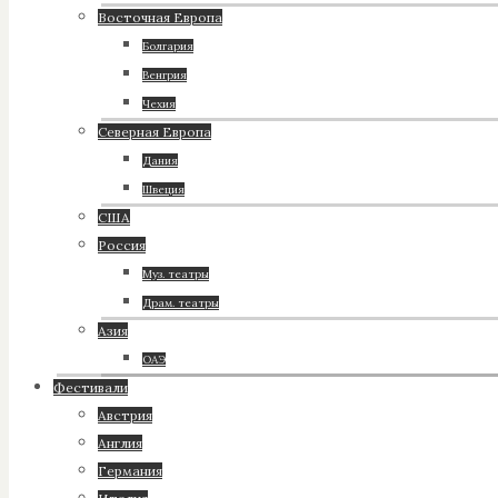
Восточная Европа
Болгария
Венгрия
Чехия
Северная Европа
Дания
Швеция
США
Россия
Муз. театры
Драм. театры
Азия
ОАЭ
Фестивали
Австрия
Англия
Германия