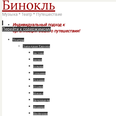
Бинокль
Музыка * Театр * Путешествие
Индивидуальный подход к
Перейти к содержимому
организации Вашего путешествия!
Театры
Западная Европа
Австрия
Англия
Бельгия
Германия
Испания
Италия
Монако
Нидерланды
Франция
Швейцария