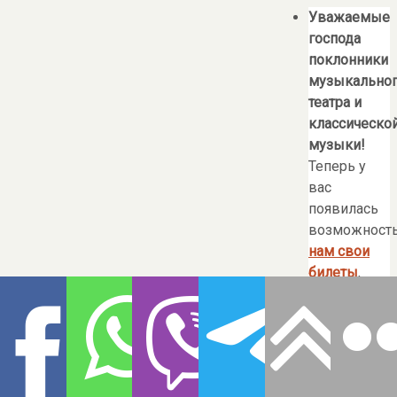
Уважаемые
господа
поклонники
музыкально
театра и
классическо
музыки!
Теперь у
вас
появилась
возможност
нам свои
билеты
,
которыми
вы по
какой-либо
причине не
планируете