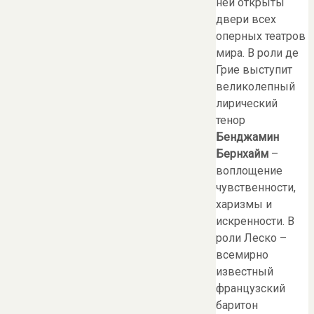
ней открыты
двери всех
оперных театров
мира. В роли де
Грие выступит
великолепный
лирический
тенор
Бенджамин
Бернхайм
–
воплощение
чувственности,
харизмы и
искренности. В
роли Леско –
всемирно
известный
французский
баритон