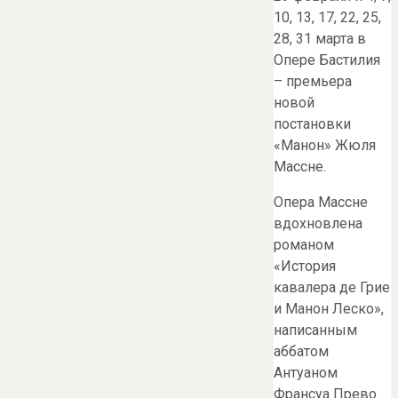
10, 13, 17, 22, 25,
28, 31 марта в
Опере Бастилия
– премьера
новой
постановки
«Манон» Жюля
Массне.
Опера Массне
вдохновлена
романом
«История
кавалера де Грие
и Манон Леско»,
написанным
аббатом
Антуаном
Франсуа Прево.