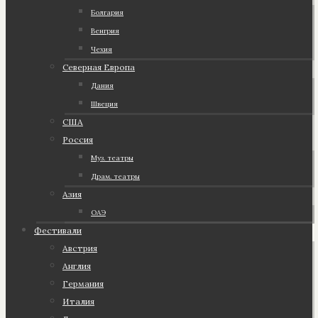
Болгария
Венгрия
Чехия
Северная Европа
Дания
Швеция
США
Россия
Муз. театры
Драм. театры
Азия
ОАЭ
Фестивали
Австрия
Англия
Германия
Италия