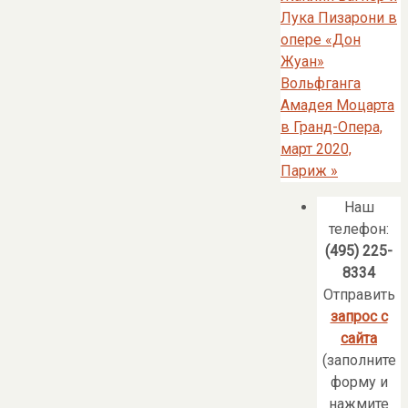
Лука Пизарони в
опере «Дон
Жуан»
Вольфганга
Амадея Моцарта
в Гранд-Опера,
март 2020,
Париж
»
Наш
телефон:
(495) 225-
8334
Отправить
запрос с
сайта
(заполните
форму и
нажмите