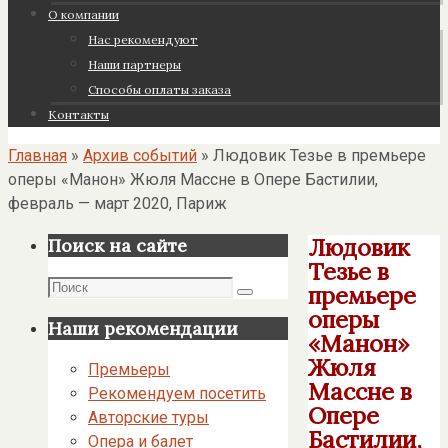
О компании
Нас рекомендуют
Наши партнеры
Cпособы оплаты заказа
Контакты
Главная
»
Архив событий
»
Людовик Тезье в премьере
оперы «Манон» Жюля Массне в Опере Бастилии,
февраль — март 2020, Париж
Людовик
Поиск на сайте
Тезье в
Поиск
премьере
Поиск
оперы
Наши рекомендации
«Манон»
Жюля
Премьеры
Массне в
Рекомендуем посетить
Опере
Авторские туры
Бастилии,
Опера и балет