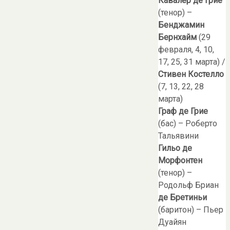
Кавалер де Грие
(тенор) –
Бенджамин
Бернхайм
(29
февраля, 4, 10,
17, 25, 31 марта) /
Стивен Костелло
(7, 13, 22, 28
марта)
Граф де Грие
(бас) – Роберто
Тальявини
Гильо де
Морфонтен
(тенор) –
Родольф Бриан
де Бретиньи
(баритон) – Пьер
Дуайян