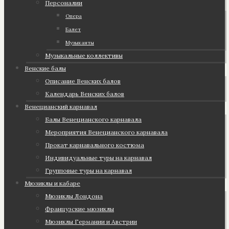
Персоналии
Опера
Балет
Музыканты
Музыкальные коллективы
Венские балы
Описание Венских балов
Календарь Венских балов
Венецианский карнавал
Балы Венецианского карнавала
Мероприятия Венецианского карнавала
Прокат карнавального костюма
Индивидуальные туры на карнавал
Групповые туры на карнавал
Мюзиклы и кабаре
Мюзиклы Лондона
Французские мюзиклы
Мюзиклы Германии и Австрии