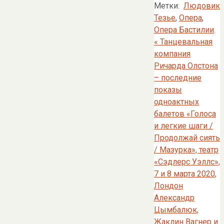
Метки:
Людовик
Тезье
,
Опера
,
Опера Бастилии
.
«
Танцевальная
компания
Ричарда Олстона
– последние
показы
одноактных
балетов «Голоса
и легкие шаги /
Продолжай сиять
/ Мазурка», театр
«Сэдлерс Уэллс»,
7 и 8 марта 2020,
Лондон
Александр
Цымбалюк,
Жаклин Вагнер и