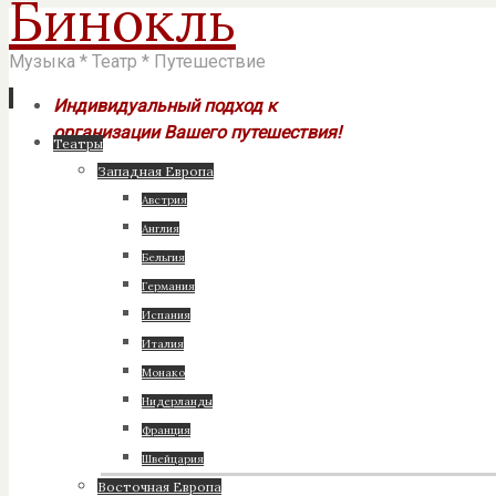
Бинокль
Музыка * Театр * Путешествие
Индивидуальный подход к
организации Вашего путешествия!
Перейти
Театры
к
Западная Европа
содержимому
Австрия
Англия
Бельгия
Германия
Испания
Италия
Монако
Нидерланды
Франция
Швейцария
Восточная Европа