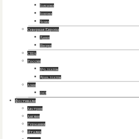
Болгария
Венгрия
Чехия
Северная Европа
Дания
Швеция
США
Россия
Муз. театры
Драм. театры
Азия
ОАЭ
Фестивали
Австрия
Англия
Германия
Италия