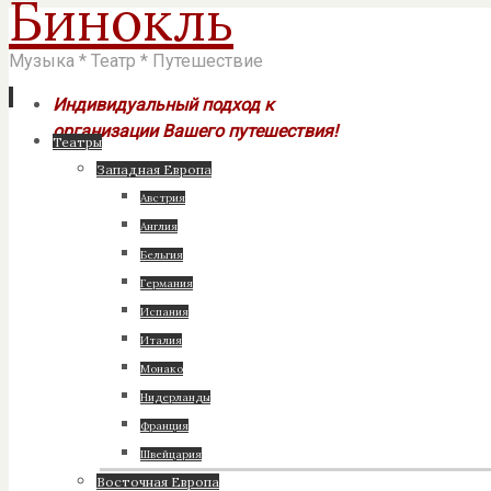
Бинокль
Музыка * Театр * Путешествие
Индивидуальный подход к
организации Вашего путешествия!
Перейти
Театры
к
Западная Европа
содержимому
Австрия
Англия
Бельгия
Германия
Испания
Италия
Монако
Нидерланды
Франция
Швейцария
Восточная Европа