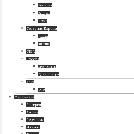
Болгария
Венгрия
Чехия
Северная Европа
Дания
Швеция
США
Россия
Муз. театры
Драм. театры
Азия
ОАЭ
Фестивали
Австрия
Англия
Германия
Италия